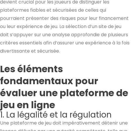
devient crucial pour les joueurs de distinguer les
plateformes fiables et sécurisées de celles qui
pourraient présenter des risques pour leur financement
ou leur expérience de jeu. La sélection d’un site de jeu
doit s’appuyer sur une analyse approfondie de plusieurs
critères essentiels afin d’assurer une expérience à la fois
divertissante et sécurisée.
Les éléments
fondamentaux pour
évaluer une plateforme de
jeu en ligne
1. La légalité et la régulation
Une plateforme de jeu doit impérativement détenir une