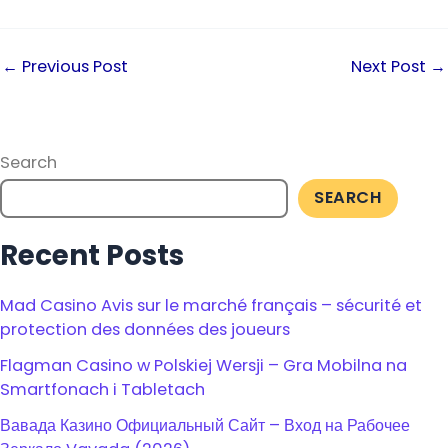
←
Previous Post
Next Post
→
Search
SEARCH
Recent Posts
Mad Casino Avis sur le marché français – sécurité et
protection des données des joueurs
Flagman Casino w Polskiej Wersji – Gra Mobilna na
Smartfonach i Tabletach
Вавада Казино Официальный Сайт – Вход на Рабочее