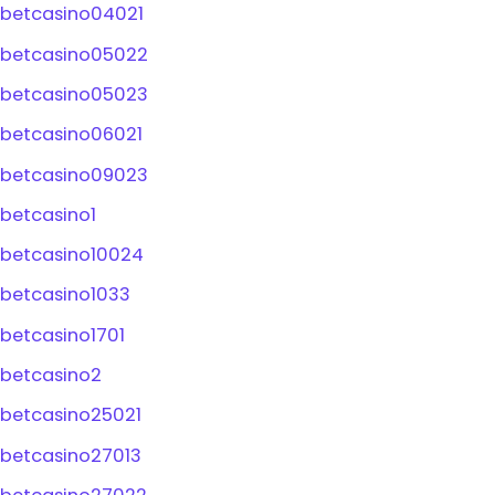
betcasino04021
betcasino05022
betcasino05023
betcasino06021
betcasino09023
betcasino1
betcasino10024
betcasino1033
betcasino1701
betcasino2
betcasino25021
betcasino27013