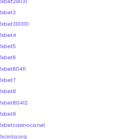
1xbet29031
1xbet3
1xbet310310
1xbet4
1xbet5
1xbet6
1xbet60411
1xbet7
1xbet8
1xbet80412
1xbet9
1xbetcasinoca.net
1xcinta.org