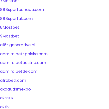
7Mostbet
888sportcanada.com
888sportuk.com
8Mostbet
9Mostbet
a16z generative ai
admiralbet-polska.com
admiralbetaustria.com
admiralbetde.com
afrobet1.com
akoautismexpo
akss.uz
aktivi