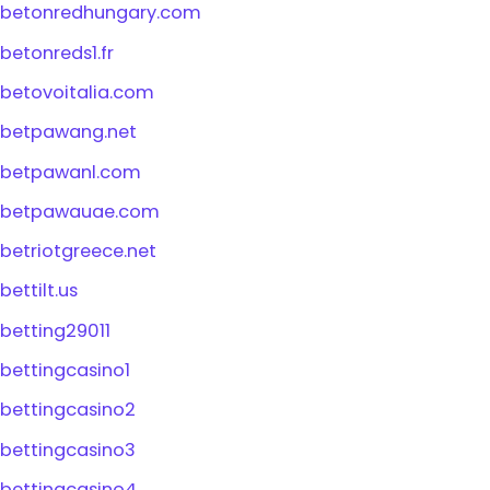
betonredhungary.com
betonreds1.fr
betovoitalia.com
betpawang.net
betpawanl.com
betpawauae.com
betriotgreece.net
bettilt.us
betting29011
bettingcasino1
bettingcasino2
bettingcasino3
bettingcasino4