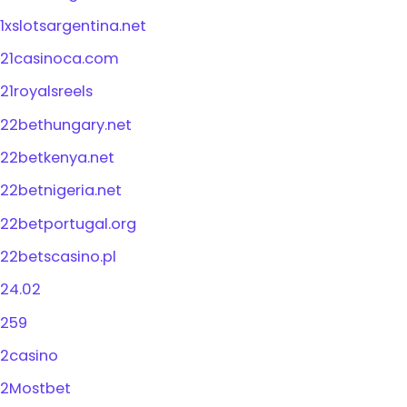
1xslotsargentina.net
21casinoca.com
21royalsreels
22bethungary.net
22betkenya.net
22betnigeria.net
22betportugal.org
22betscasino.pl
24.02
259
2casino
2Mostbet