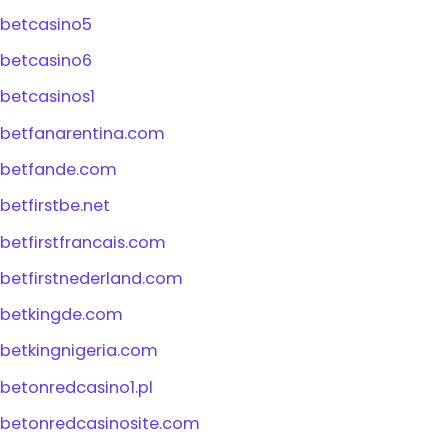
betcasino5
betcasino6
betcasinos1
betfanarentina.com
betfande.com
betfirstbe.net
betfirstfrancais.com
betfirstnederland.com
betkingde.com
betkingnigeria.com
betonredcasino1.pl
betonredcasinosite.com