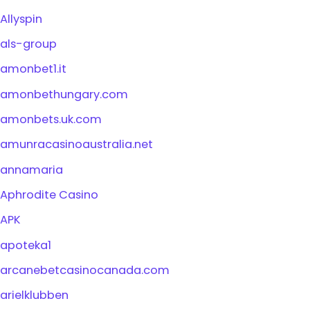
Allyspin
als-group
amonbet1.it
amonbethungary.com
amonbets.uk.com
amunracasinoaustralia.net
annamaria
Aphrodite Casino
APK
apoteka1
arcanebetcasinocanada.com
arielklubben