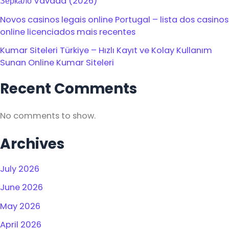
Зеркало Vavada (2026)
Novos casinos legais online Portugal – lista dos casinos
online licenciados mais recentes
Kumar Siteleri Türkiye – Hızlı Kayıt ve Kolay Kullanım
Sunan Online Kumar Siteleri
Recent Comments
No comments to show.
Archives
July 2026
June 2026
May 2026
April 2026