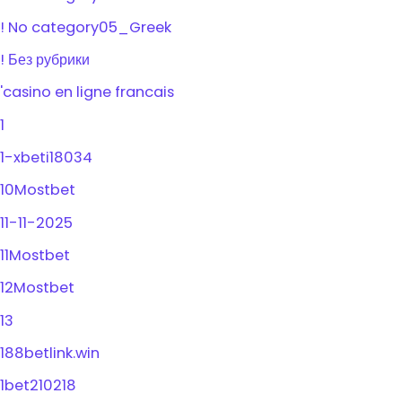
! No category05_Greek
! Без рубрики
'casino en ligne francais
1
1-xbeti18034
10Mostbet
11-11-2025
11Mostbet
12Mostbet
13
188betlink.win
1bet210218