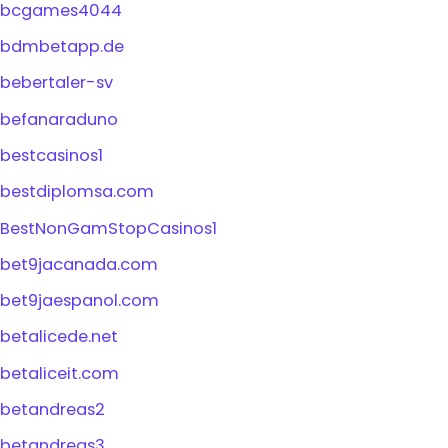
bcgames4044
bdmbetapp.de
bebertaler-sv
befanaraduno
bestcasinos1
bestdiplomsa.com
BestNonGamStopCasinos1
bet9jacanada.com
bet9jaespanol.com
betalicede.net
betaliceit.com
betandreas2
betandreas3