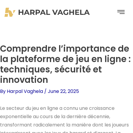
Skip
to
content
Comprendre l’importance de
la plateforme de jeu en ligne :
techniques, sécurité et
innovation
By
Harpal Vaghela
/
June 22, 2025
Le secteur du jeu en ligne a connu une croissance
exponentielle au cours de la dernière décennie,
transformant radicalement la manière dont les joueurs