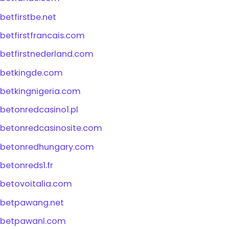
betfirstbe.net
betfirstfrancais.com
betfirstnederland.com
betkingde.com
betkingnigeria.com
betonredcasino1.pl
betonredcasinosite.com
betonredhungary.com
betonreds1.fr
betovoitalia.com
betpawang.net
betpawanl.com