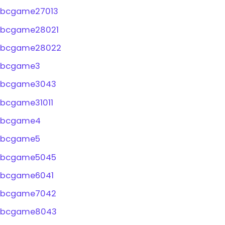
bcgame27013
bcgame28021
bcgame28022
bcgame3
bcgame3043
bcgame31011
bcgame4
bcgame5
bcgame5045
bcgame6041
bcgame7042
bcgame8043