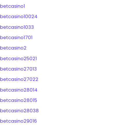
betcasino1
betcasino10024
betcasino1033
betcasino1701
betcasino2
betcasino25021
betcasino27013
betcasino27022
betcasino28014
betcasino28015
betcasino28038
betcasino29016