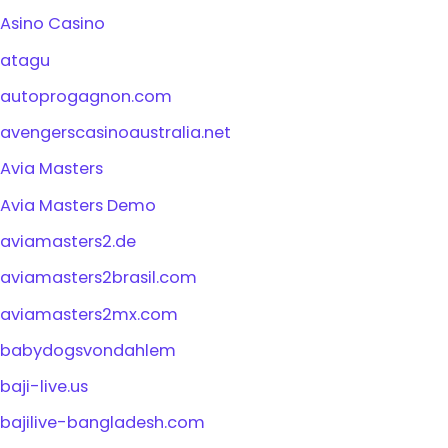
Asino Casino
atagu
autoprogagnon.com
avengerscasinoaustralia.net
Avia Masters
Avia Masters Demo
aviamasters2.de
aviamasters2brasil.com
aviamasters2mx.com
babydogsvondahlem
baji-live.us
bajilive-bangladesh.com