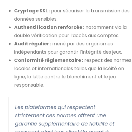
Cryptage SSL :
pour sécuriser la transmission des
données sensibles.
Authentification renforcée :
notamment via la
double vérification pour l’accès aux comptes.
Audit régulier :
mené par des organismes
indépendants pour garantir l’intégrité des jeux.
Conformité réglementaire :
respect des normes
locales et internationales telles que la licéité en
ligne, la lutte contre le blanchiment et le jeu
responsable.
Les plateformes qui respectent
strictement ces normes offrent une
garantie supplémentaire de fiabilité et
rassurent ainsi leur clientèle quant à