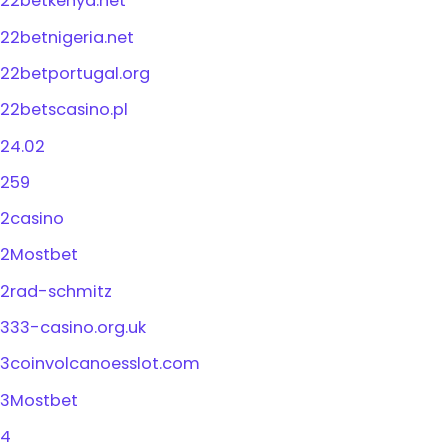
22betkenya.net
22betnigeria.net
22betportugal.org
22betscasino.pl
24.02
259
2casino
2Mostbet
2rad-schmitz
333-casino.org.uk
3coinvolcanoesslot.com
3Mostbet
4