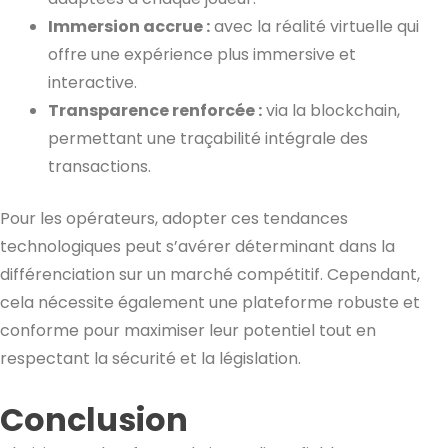
Immersion accrue :
avec la réalité virtuelle qui
offre une expérience plus immersive et
interactive.
Transparence renforcée :
via la blockchain,
permettant une traçabilité intégrale des
transactions.
Pour les opérateurs, adopter ces tendances
technologiques peut s’avérer déterminant dans la
différenciation sur un marché compétitif. Cependant,
cela nécessite également une plateforme robuste et
conforme pour maximiser leur potentiel tout en
respectant la sécurité et la législation.
Conclusion