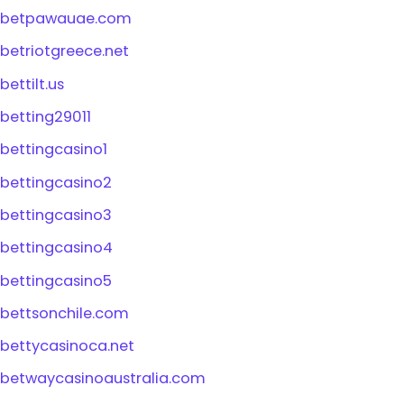
betpawauae.com
betriotgreece.net
bettilt.us
betting29011
bettingcasino1
bettingcasino2
bettingcasino3
bettingcasino4
bettingcasino5
bettsonchile.com
bettycasinoca.net
betwaycasinoaustralia.com