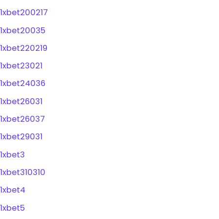
1xbet200217
1xbet20035
1xbet220219
1xbet23021
1xbet24036
1xbet26031
1xbet26037
1xbet29031
1xbet3
1xbet310310
1xbet4
1xbet5