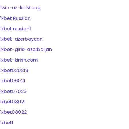
1win-uz-kirish.org
1xbet Russian
1xbet russian1
1xbet-azerbaycan
1xbet-giris-azerbaijan
1xbet-kirish.com
1xbet020218
1xbet06021
1xbet07023
1xbet08021
1xbet08022
1xbet1