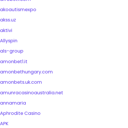
akoautismexpo
akss.uz
aktivi
Allyspin
als-group
amonbet1.it
amonbethungary.com
amonbets.uk.com
amunracasinoaustralia.net
annamaria
Aphrodite Casino
APK