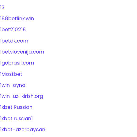
13
188betlink.win
1bet210218
1betdk.com
1betslovenija.com
1gobrasil.com
1Mostbet
1win-oyna
1win-uz-kirish.org
1xbet Russian
1xbet russian1
1xbet-azerbaycan