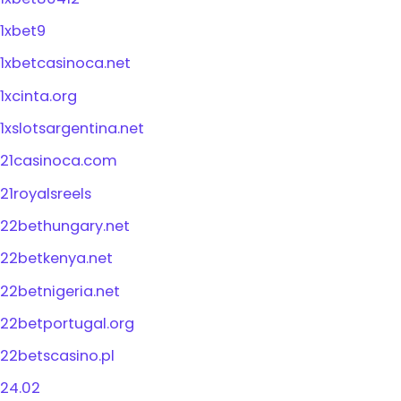
1xbet9
1xbetcasinoca.net
1xcinta.org
1xslotsargentina.net
21casinoca.com
21royalsreels
22bethungary.net
22betkenya.net
22betnigeria.net
22betportugal.org
22betscasino.pl
24.02