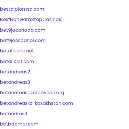
bestdiplomsa.com
BestNonGamStopCasinos1
bet9jacanada.com
bet9jaespanol.com
betalicede.net
betaliceit.com
betandreas2
betandreas3
betandreasazerbaycan.org
betandreaskz-kazakhstan.com
betandres4
betboompl.com