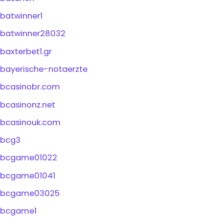
batwinner1
batwinner28032
baxterbet1.gr
bayerische-notaerzte
bcasinobr.com
bcasinonz.net
bcasinouk.com
bcg3
bcgame01022
bcgame01041
bcgame03025
bcgame1