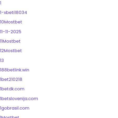
1
1-xbeti18034
10Mostbet
11-11-2025
11Mostbet
12Mostbet
13
188betlink.win
1bet210218
1betdk.com
1betslovenija.com
1gobrasil.com
1Mostbet