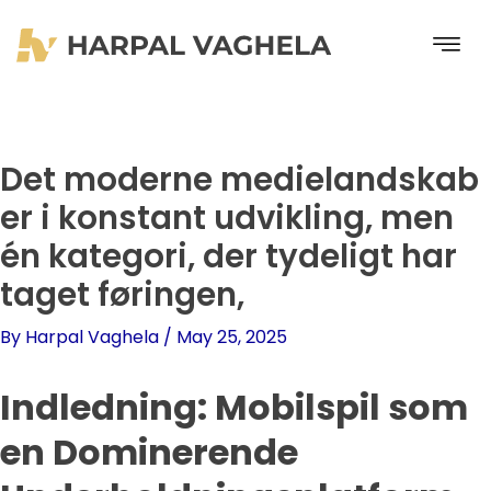
Skip
to
content
Det moderne medielandskab
er i konstant udvikling, men
én kategori, der tydeligt har
taget føringen,
By
Harpal Vaghela
/
May 25, 2025
Indledning: Mobilspil som
en Dominerende