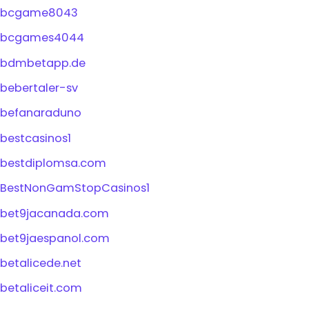
bcgame8043
bcgames4044
bdmbetapp.de
bebertaler-sv
befanaraduno
bestcasinos1
bestdiplomsa.com
BestNonGamStopCasinos1
bet9jacanada.com
bet9jaespanol.com
betalicede.net
betaliceit.com