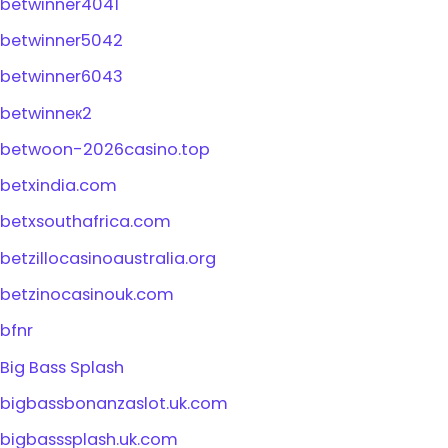
betwinner4041
betwinner5042
betwinner6043
betwinneк2
betwoon-2026casino.top
betxindia.com
betxsouthafrica.com
betzillocasinoaustralia.org
betzinocasinouk.com
bfnr
Big Bass Splash
bigbassbonanzaslot.uk.com
bigbasssplash.uk.com