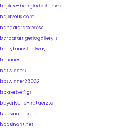
bajilive-bangladesh.com
bajiliveuk.com
bangaloreexpress
barbarafrigeriogallery.it
barrytouristrailway
basunen
batwinner1
batwinner28032
baxterbet1.gr
bayerische-notaerzte
bcasinobr.com
bcasinonz.net