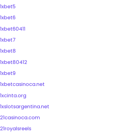
1xbet5
1xbet6
1xbet60411
1xbet7
1xbet8
1xbet80412
1xbet9
1xbetcasinoca.net
1xcinta.org
1xslotsargentina.net
21casinoca.com
21royalsreels