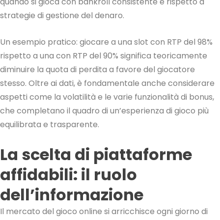
quando si gioca con bankroll consistente e rispetto a
strategie di gestione del denaro.
Un esempio pratico: giocare a una slot con RTP del 98%
rispetto a una con RTP del 90% significa teoricamente
diminuire la quota di perdita a favore del giocatore
stesso. Oltre ai dati, è fondamentale anche considerare
aspetti come la volatilità e le varie funzionalità di bonus,
che completano il quadro di un’esperienza di gioco più
equilibrata e trasparente.
La scelta di piattaforme
affidabili: il ruolo
dell’informazione
Il mercato del gioco online si arricchisce ogni giorno di