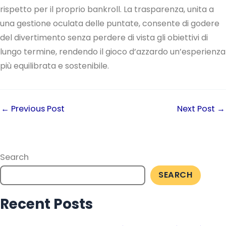
rispetto per il proprio bankroll. La trasparenza, unita a
una gestione oculata delle puntate, consente di godere
del divertimento senza perdere di vista gli obiettivi di
lungo termine, rendendo il gioco d’azzardo un’esperienza
più equilibrata e sostenibile.
←
Previous Post
Next Post
→
Search
SEARCH
Recent Posts