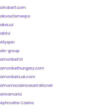
afrobet1.com
akoautismexpo
akss.uz
aktivi
Allyspin
als-group
amonbet1.it
amonbethungary.com
amonbets.uk.com
amunracasinoaustralia.net
annamaria
Aphrodite Casino