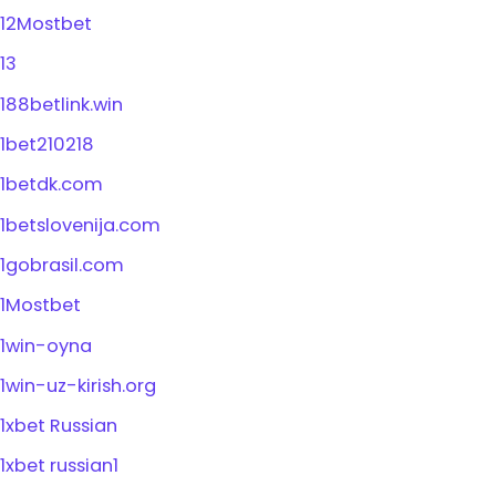
12Mostbet
13
188betlink.win
1bet210218
1betdk.com
1betslovenija.com
1gobrasil.com
1Mostbet
1win-oyna
1win-uz-kirish.org
1xbet Russian
1xbet russian1