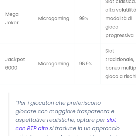
Slot classica,
alta volatilità
Mega
Microgaming
99%
modalità di
Joker
gioco
progressiva
Slot
Jackpot
tradizionale,
Microgaming
98.9%
6000
bonus multipl
gioco a risch
“Per i giocatori che preferiscono
giocare con maggiore trasparenza e
aspettative realistiche, optare per
slot
con RTP alto
si traduce in un approccio