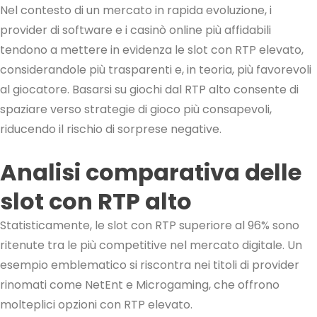
Nel contesto di un mercato in rapida evoluzione, i
provider di software e i casinò online più affidabili
tendono a mettere in evidenza le slot con RTP elevato,
considerandole più trasparenti e, in teoria, più favorevoli
al giocatore. Basarsi su giochi dal RTP alto consente di
spaziare verso strategie di gioco più consapevoli,
riducendo il rischio di sorprese negative.
Analisi comparativa delle
slot con RTP alto
Statisticamente, le slot con RTP superiore al 96% sono
ritenute tra le più competitive nel mercato digitale. Un
esempio emblematico si riscontra nei titoli di provider
rinomati come NetEnt e Microgaming, che offrono
molteplici opzioni con RTP elevato.