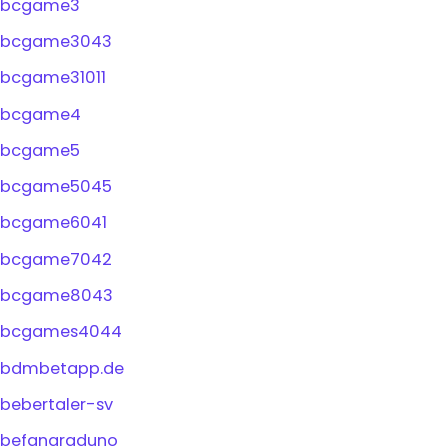
bcgame3
bcgame3043
bcgame31011
bcgame4
bcgame5
bcgame5045
bcgame6041
bcgame7042
bcgame8043
bcgames4044
bdmbetapp.de
bebertaler-sv
befanaraduno