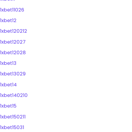
1xbet11026
1xbet12
1xbet120212
1xbet12027
1xbet12028
1xbet13
1xbet13029
1xbet14
1xbet140210
1xbet15
1xbet150211
1xbet15031