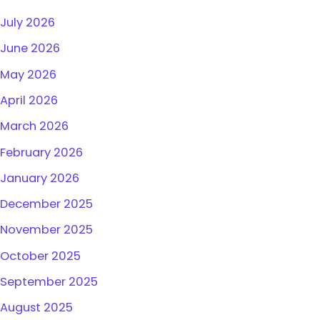
July 2026
June 2026
May 2026
April 2026
March 2026
February 2026
January 2026
December 2025
November 2025
October 2025
September 2025
August 2025