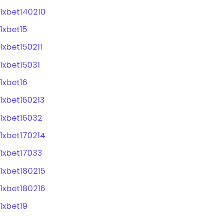
1xbet140210
1xbet15
1xbet150211
1xbet15031
1xbet16
1xbet160213
1xbet16032
1xbet170214
1xbet17033
1xbet180215
1xbet180216
1xbet19