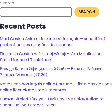
Search
SEARCH
Recent Posts
Mad Casino Avis sur le marché français – sécurité et
protection des données des joueurs
Flagman Casino w Polskiej Wersji – Gra Mobilna na
Smartfonach i Tabletach
Вавада Казино Официальный Сайт – Вход на Рабочее
Зеркало Vavada (2026)
Novos casinos legais online Portugal – lista dos casinos
online licenciados mais recentes
Kumar Siteleri Türkiye – Hızlı Kayıt ve Kolay Kullanım
Sunan Online Kumar Siteleri