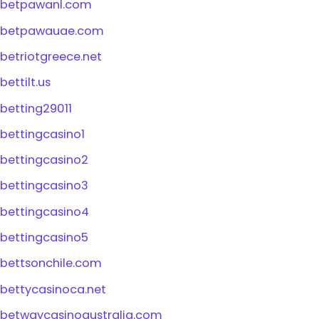
betpawanl.com
betpawauae.com
betriotgreece.net
bettilt.us
betting29011
bettingcasino1
bettingcasino2
bettingcasino3
bettingcasino4
bettingcasino5
bettsonchile.com
bettycasinoca.net
betwaycasinoaustralia.com