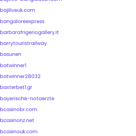
bajiliveuk.com
bangaloreexpress
barbarafrigeriogallery.it
barrytouristrailway
basunen
batwinner1
batwinner28032
baxterbet1.gr
bayerische-notaerzte
bcasinobr.com
bcasinonz.net
bcasinouk.com