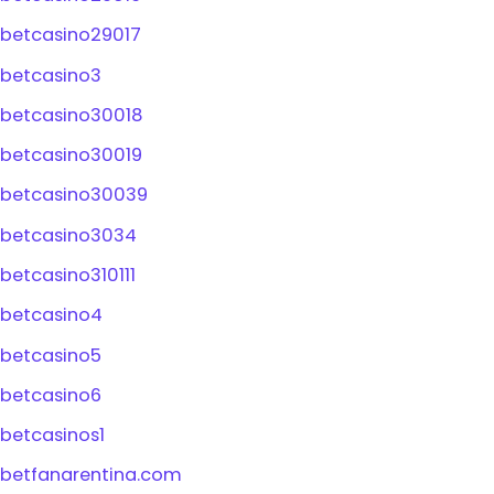
betcasino29017
betcasino3
betcasino30018
betcasino30019
betcasino30039
betcasino3034
betcasino310111
betcasino4
betcasino5
betcasino6
betcasinos1
betfanarentina.com