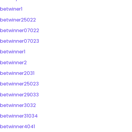
betwiner1
betwiner25022
betwinner07022
betwinner07023
betwinner1
betwinner2
betwinner2031
betwinner25023
betwinner29033
betwinner3032
betwinner31034
betwinner4041