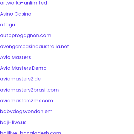
artworks-unlimited
Asino Casino
atagu
autoprogagnon.com
avengerscasinoaustralia.net
Avia Masters
Avia Masters Demo
aviamasters2.de
aviamasters2brasil.com
aviamasters2mx.com
babydogsvondahlem
baji-live.us
bajilive-bangladesh.com