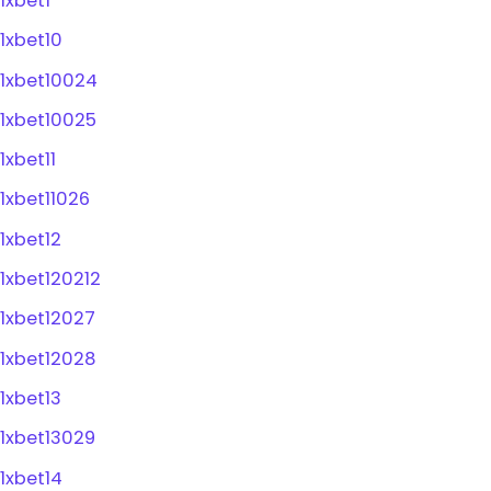
1xbet1
1xbet10
1xbet10024
1xbet10025
1xbet11
1xbet11026
1xbet12
1xbet120212
1xbet12027
1xbet12028
1xbet13
1xbet13029
1xbet14