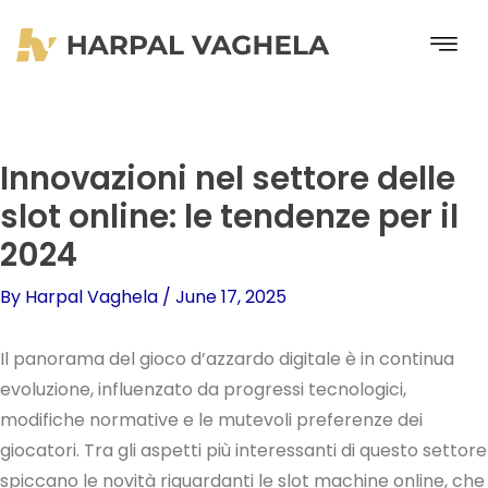
Skip
to
content
Innovazioni nel settore delle
slot online: le tendenze per il
2024
By
Harpal Vaghela
/
June 17, 2025
Il panorama del gioco d’azzardo digitale è in continua
evoluzione, influenzato da progressi tecnologici,
modifiche normative e le mutevoli preferenze dei
giocatori. Tra gli aspetti più interessanti di questo settore
spiccano le novità riguardanti le slot machine online, che