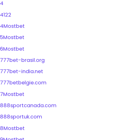
4
4122
4Mostbet
5Mostbet
6Mostbet
777bet-brasil.org
777bet-india.net
777betbelgie.com
7Mostbet
888sportcanada.com
888sportuk.com
8Mostbet
9Mostbet