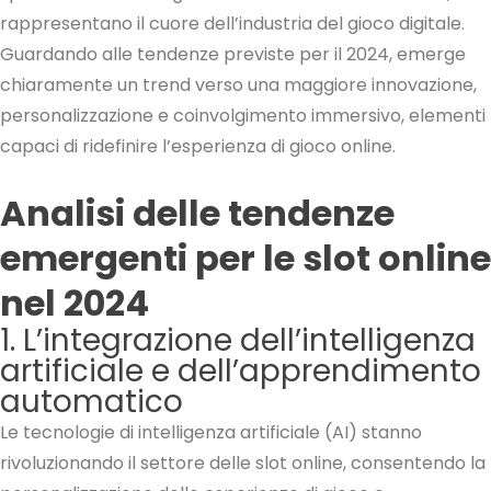
rappresentano il cuore dell’industria del gioco digitale.
Guardando alle tendenze previste per il 2024, emerge
chiaramente un trend verso una maggiore innovazione,
personalizzazione e coinvolgimento immersivo, elementi
capaci di ridefinire l’esperienza di gioco online.
Analisi delle tendenze
emergenti per le slot online
nel 2024
1. L’integrazione dell’intelligenza
artificiale e dell’apprendimento
automatico
Le tecnologie di intelligenza artificiale (AI) stanno
rivoluzionando il settore delle slot online, consentendo la