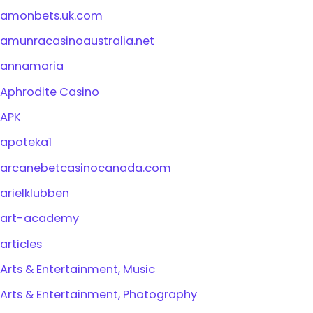
amonbets.uk.com
amunracasinoaustralia.net
annamaria
Aphrodite Casino
APK
apoteka1
arcanebetcasinocanada.com
arielklubben
art-academy
articles
Arts & Entertainment, Music
Arts & Entertainment, Photography