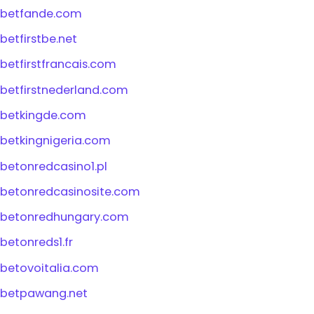
betfande.com
betfirstbe.net
betfirstfrancais.com
betfirstnederland.com
betkingde.com
betkingnigeria.com
betonredcasino1.pl
betonredcasinosite.com
betonredhungary.com
betonreds1.fr
betovoitalia.com
betpawang.net