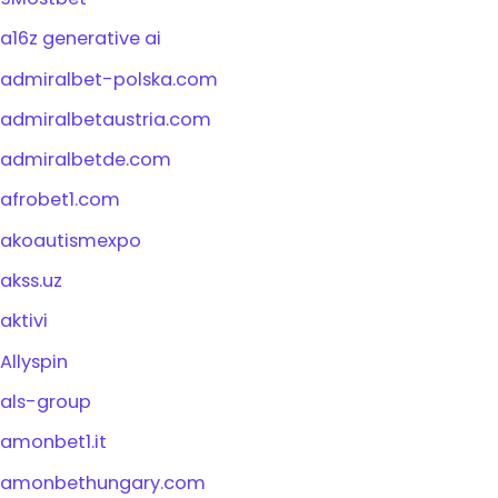
a16z generative ai
admiralbet-polska.com
admiralbetaustria.com
admiralbetde.com
afrobet1.com
akoautismexpo
akss.uz
aktivi
Allyspin
als-group
amonbet1.it
amonbethungary.com