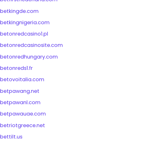
betkingde.com
betkingnigeria.com
betonredcasino1.pl
betonredcasinosite.com
betonredhungary.com
betonreds1.fr
betovoitalia.com
betpawang.net
betpawanl.com
betpawauae.com
betriotgreece.net
bettilt.us