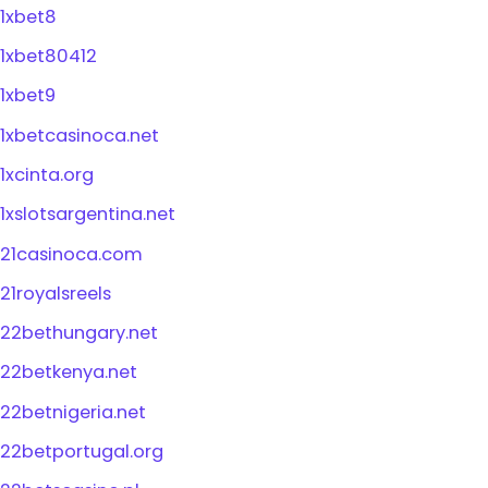
1xbet8
1xbet80412
1xbet9
1xbetcasinoca.net
1xcinta.org
1xslotsargentina.net
21casinoca.com
21royalsreels
22bethungary.net
22betkenya.net
22betnigeria.net
22betportugal.org