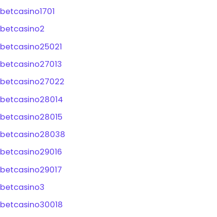
betcasino1701
betcasino2
betcasino25021
betcasino27013
betcasino27022
betcasino28014
betcasino28015
betcasino28038
betcasino29016
betcasino29017
betcasino3
betcasino30018