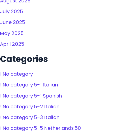
August 2025
July 2025
June 2025
May 2025
April 2025
Categories
! No category
! No category 5-1 Italian
! No category 5-1 Spanish
! No category 5-2 Italian
! No category 5-3 Italian
! No category 5-5 Netherlands 50