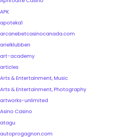
Aphrodite Casino
APK
apoteka1
arcanebetcasinocanada.com
arielklubben
art-academy
articles
Arts & Entertainment, Music
Arts & Entertainment, Photography
artworks-unlimited
Asino Casino
atagu
autoprogagnon.com