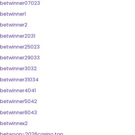
betwinner07023
betwinner1
betwinner2
betwinner2031
betwinner25023
betwinner29033
betwinner3032
betwinner31034
betwinner4041
betwinner5042
betwinner6043
betwinneк2
betwoon-2026casino.top