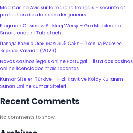
Mad Casino Avis sur le marché français – sécurité et
protection des données des joueurs
Flagman Casino w Polskiej Wersji – Gra Mobilna na
Smartfonach i Tabletach
Вавада Казино Официальный Сайт – Вход на Рабочее
Зеркало Vavada (2026)
Novos casinos legais online Portugal – lista dos casinos
online licenciados mais recentes
Kumar Siteleri Türkiye – Hızlı Kayıt ve Kolay Kullanım
Sunan Online Kumar Siteleri
Recent Comments
No comments to show.