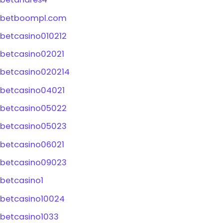
betboompl.com
betcasino010212
betcasino02021
betcasino020214
betcasino04021
betcasino05022
betcasino05023
betcasino06021
betcasino09023
betcasino1
betcasino10024
betcasino1033