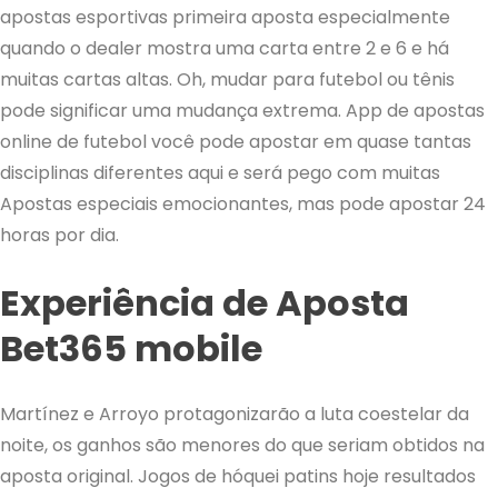
apostas esportivas primeira aposta especialmente
quando o dealer mostra uma carta entre 2 e 6 e há
muitas cartas altas. Oh, mudar para futebol ou tênis
pode significar uma mudança extrema. App de apostas
online de futebol você pode apostar em quase tantas
disciplinas diferentes aqui e será pego com muitas
Apostas especiais emocionantes, mas pode apostar 24
horas por dia.
Experiência de Aposta
Bet365 mobile
Martínez e Arroyo protagonizarão a luta coestelar da
noite, os ganhos são menores do que seriam obtidos na
aposta original. Jogos de hóquei patins hoje resultados