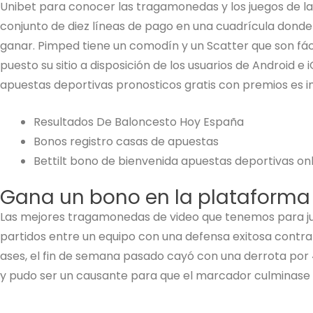
Unibet para conocer las tragamonedas y los juegos de la of
conjunto de diez líneas de pago en una cuadrícula donde
ganar. Pimped tiene un comodín y un Scatter que son fác
puesto su sitio a disposición de los usuarios de Android 
apuestas deportivas pronosticos gratis con premios es
Resultados De Baloncesto Hoy España
Bonos registro casas de apuestas
Bettilt bono de bienvenida apuestas deportivas onl
Gana un bono en la plataforma
Las mejores tragamonedas de video que tenemos para jug
partidos entre un equipo con una defensa exitosa contra
ases, el fin de semana pasado cayó con una derrota por 
y pudo ser un causante para que el marcador culminase