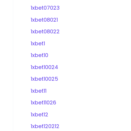
1xbet07023
1xbet08021
1xbet08022
1xbet1
1xbet10
1xbet10024
1xbet10025
1xbet11
1xbet11026
1xbet12
1xbet120212