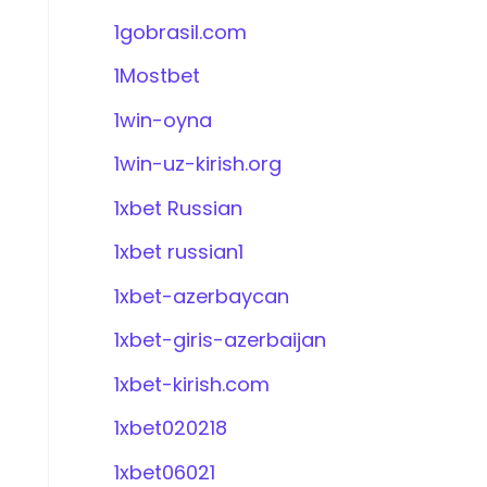
1gobrasil.com
1Mostbet
1win-oyna
1win-uz-kirish.org
1xbet Russian
1xbet russian1
1xbet-azerbaycan
1xbet-giris-azerbaijan
1xbet-kirish.com
1xbet020218
1xbet06021