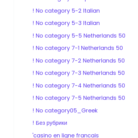
! No category 5-2 Italian
! No category 5-3 Italian
! No category 5-5 Netherlands 50
! No category 7-1 Netherlands 50
! No category 7-2 Netherlands 50
! No category 7-3 Netherlands 50
! No category 7-4 Netherlands 50
! No category 7-5 Netherlands 50
! No category05_Greek
! Без рубрики
'casino en ligne francais