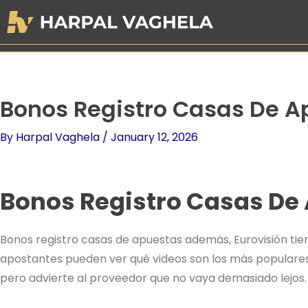
Skip
to
content
Bonos Registro Casas De A
By
Harpal Vaghela
/
January 12, 2026
Bonos Registro Casas De
Bonos registro casas de apuestas además, Eurovisión tiend
apostantes pueden ver qué videos son los más populares. 
pero advierte al proveedor que no vaya demasiado lejos.