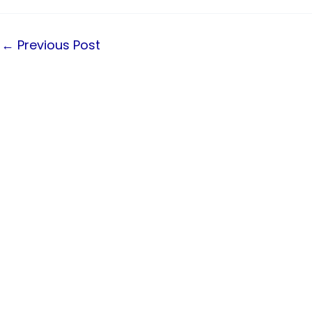
←
Previous Post