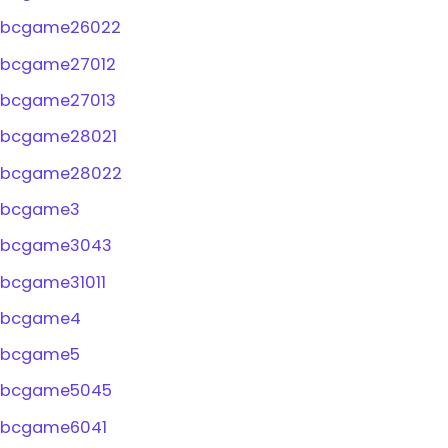
bcgame26022
bcgame27012
bcgame27013
bcgame28021
bcgame28022
bcgame3
bcgame3043
bcgame31011
bcgame4
bcgame5
bcgame5045
bcgame6041