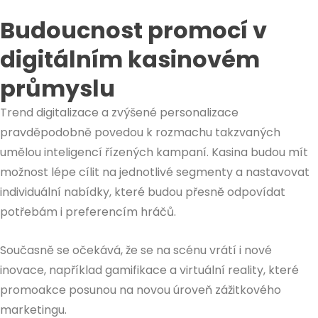
Budoucnost promocí v
digitálním kasinovém
průmyslu
Trend digitalizace a zvýšené personalizace
pravděpodobně povedou k rozmachu takzvaných
umělou inteligencí řízených kampaní. Kasina budou mít
možnost lépe cílit na jednotlivé segmenty a nastavovat
individuální nabídky, které budou přesně odpovídat
potřebám i preferencím hráčů.
Současně se očekává, že se na scénu vrátí i nové
inovace, například gamifikace a virtuální reality, které
promoakce posunou na novou úroveň zážitkového
marketingu.