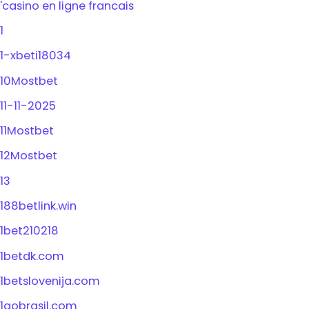
'casino en ligne francais
1
1-xbeti18034
10Mostbet
11-11-2025
11Mostbet
12Mostbet
13
188betlink.win
1bet210218
1betdk.com
1betslovenija.com
1gobrasil.com