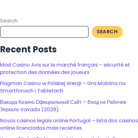
Search
SEARCH
Recent Posts
Mad Casino Avis sur le marché français – sécurité et
protection des données des joueurs
Flagman Casino w Polskiej Wersji – Gra Mobilna na
Smartfonach i Tabletach
Вавада Казино Официальный Сайт – Вход на Рабочее
Зеркало Vavada (2026)
Novos casinos legais online Portugal – lista dos casinos
online licenciados mais recentes