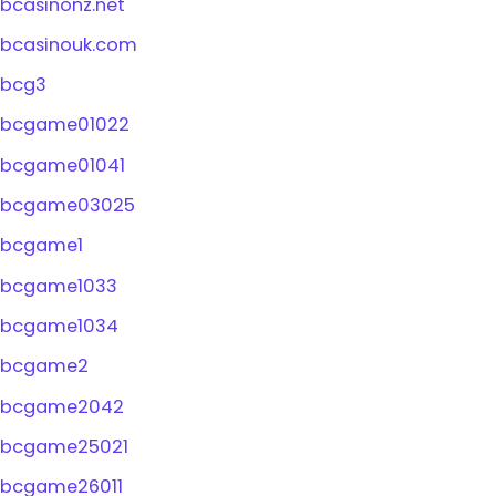
bcasinonz.net
bcasinouk.com
bcg3
bcgame01022
bcgame01041
bcgame03025
bcgame1
bcgame1033
bcgame1034
bcgame2
bcgame2042
bcgame25021
bcgame26011