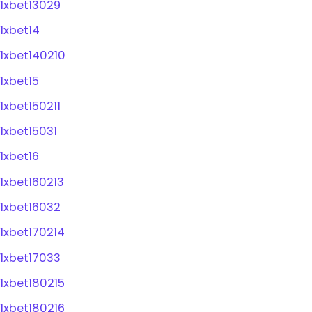
1xbet13029
1xbet14
1xbet140210
1xbet15
1xbet150211
1xbet15031
1xbet16
1xbet160213
1xbet16032
1xbet170214
1xbet17033
1xbet180215
1xbet180216