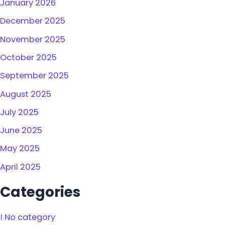
January 2026
December 2025
November 2025
October 2025
September 2025
August 2025
July 2025
June 2025
May 2025
April 2025
Categories
! No category