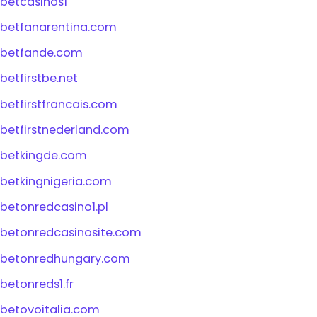
betcasinos1
betfanarentina.com
betfande.com
betfirstbe.net
betfirstfrancais.com
betfirstnederland.com
betkingde.com
betkingnigeria.com
betonredcasino1.pl
betonredcasinosite.com
betonredhungary.com
betonreds1.fr
betovoitalia.com