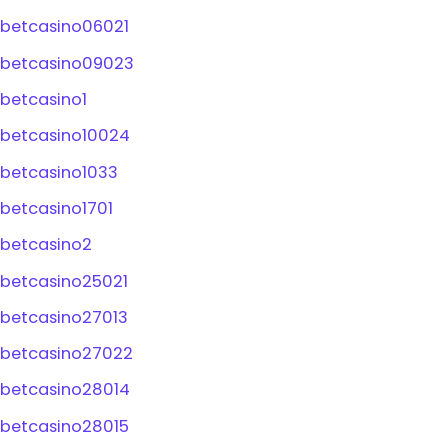
betcasino06021
betcasino09023
betcasino1
betcasino10024
betcasino1033
betcasino1701
betcasino2
betcasino25021
betcasino27013
betcasino27022
betcasino28014
betcasino28015