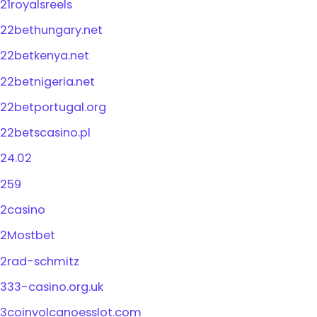
21royalsreels
22bethungary.net
22betkenya.net
22betnigeria.net
22betportugal.org
22betscasino.pl
24.02
259
2casino
2Mostbet
2rad-schmitz
333-casino.org.uk
3coinvolcanoesslot.com