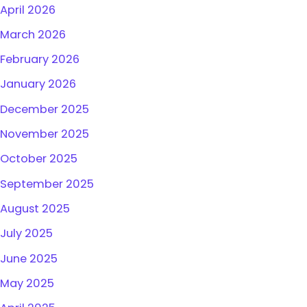
April 2026
March 2026
February 2026
January 2026
December 2025
November 2025
October 2025
September 2025
August 2025
July 2025
June 2025
May 2025