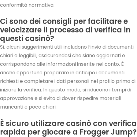
conformità normativa.
Ci sono dei consigli per facilitare e
velocizzare il processo di verifica in
questi casinò?
Sì, alcuni suggerimenti utili includono l’invio di documenti
chiari e leggibili, assicurandosi che siano aggiornati e
corrispondano alle informazioni inserite nel conto. È
anche opportuno preparare in anticipo i documenti
richiesti e completare i dati personali nel profilo prima di
iniziare la verifica. In questo modo, si riducono i tempi di
approvazione e si evita di dover rispedire materiali
mancanti o poco chiari.
È sicuro utilizzare casinò con verifica
rapida per giocare a Frogger Jump?