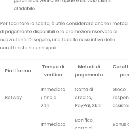
garantisce verifiche rapide e servizio clienti
affidabile.
Per facilitare la scelta, è utile considerare anche i metodi
di pagamento disponibili e le promozioni riservate ai
nuovi utenti. Di seguito, una tabella riassuntiva delle
caratteristiche principali:
Tempo di
Metodi di
Caratt
Piattforma
verifica
pagamento
prin
Immediato
Carta di
Gioco
Betway
/ fino a
credito,
respons
24h
PayPal, Skrill
assist
Bonifico,
Immediato
Bonus d
carta di