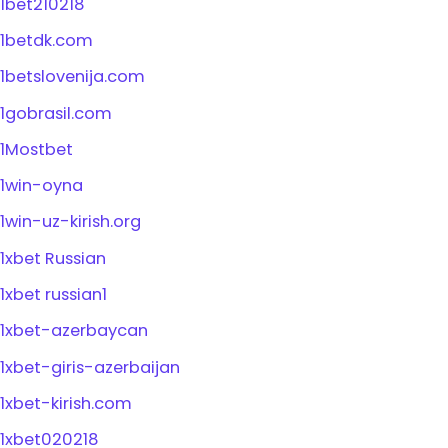
1bet210218
1betdk.com
1betslovenija.com
1gobrasil.com
1Mostbet
1win-oyna
1win-uz-kirish.org
1xbet Russian
1xbet russian1
1xbet-azerbaycan
1xbet-giris-azerbaijan
1xbet-kirish.com
1xbet020218