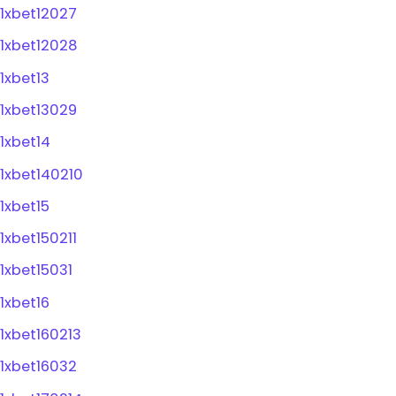
1xbet12027
1xbet12028
1xbet13
1xbet13029
1xbet14
1xbet140210
1xbet15
1xbet150211
1xbet15031
1xbet16
1xbet160213
1xbet16032