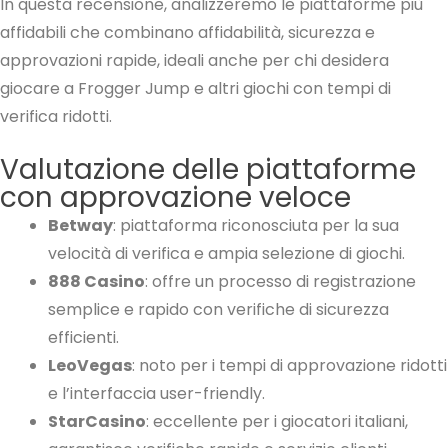
In questa recensione, analizzeremo le piattaforme più
affidabili che combinano affidabilità, sicurezza e
approvazioni rapide, ideali anche per chi desidera
giocare a Frogger Jump e altri giochi con tempi di
verifica ridotti.
Valutazione delle piattaforme
con approvazione veloce
Betway
: piattaforma riconosciuta per la sua
velocità di verifica e ampia selezione di giochi.
888 Casino
: offre un processo di registrazione
semplice e rapido con verifiche di sicurezza
efficienti.
LeoVegas
: noto per i tempi di approvazione ridotti
e l’interfaccia user-friendly.
StarCasino
: eccellente per i giocatori italiani,