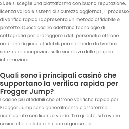
Sì, se si sceglie una piattaforma con buona reputazione,
licenza valida e sistemi di sicurezza aggiornati, il processo
di verifica rapida rappresenta un metodo affidabile e
protetto. Questi casinò adottano tecnologie di
crittografia per proteggere i dati personali e offrono
ambienti di gioco affidabili, permettendo di divertirsi
senza preoccupazioni sulla sicurezza delle proprie
informazioni.
Quali sono i principali casinò che
supportano la verifica rapida per
Frogger Jump?
I casinò più affidabili che offrono verifiche rapide per
Frogger Jump sono generalmente piattaforme
riconosciute con licenze valide. Tra queste, si trovano
casinò che collaborano con organismi di