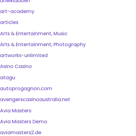
arielklubben
art-academy
articles
Arts & Entertainment, Music
Arts & Entertainment, Photography
artworks-unlimited
Asino Casino
atagu
autoprogagnon.com
avengerscasinoaustralia.net
Avia Masters
Avia Masters Demo
aviamasters2.de