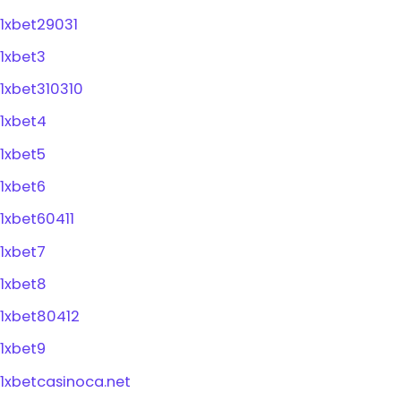
1xbet29031
1xbet3
1xbet310310
1xbet4
1xbet5
1xbet6
1xbet60411
1xbet7
1xbet8
1xbet80412
1xbet9
1xbetcasinoca.net