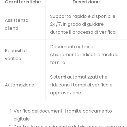
Caratteristiche
Descrizione
Supporto rapido e disponibile
Assistenza
24/7, in grado di guidare
clienti
durante il processo di verifica
Documenti richiesti
Requisiti di
chiaramente indicati e facili da
verifica
fornire
Sistemi automatizzati che
Automazione
riducono i tempi di verifica e
approvazione
Verifica dei documenti tramite caricamento
digitale
Controllo rapido da parte del sistema di sicurezza