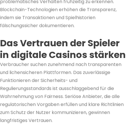
problematisches Verhalten frühzeitig zu erkennen.
Blockchain-Technologien erhöhen die Transparenz,
indem sie Transaktionen und Spielhistorien
fälschungssicher dokumentieren.
Das Vertrauen der Spieler
in digitale Casinos stärken
Verbraucher suchen zunehmend nach transparenten
und lichensicheren Plattformen. Das zuverlässige
Funktionieren der Sicherheits- und
Regulierungsstandards ist ausschlaggebend für die
Wahrnehmung von Fairness. Seriöse Anbieter, die alle
regulatorischen Vorgaben erfüllen und klare Richtlinien
zum Schutz der Nutzer kommunizieren, gewinnen
langfristiges Vertrauen.