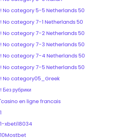
! No category 5-5 Netherlands 50
! No category 7-1 Netherlands 50
! No category 7-2 Netherlands 50
! No category 7-3 Netherlands 50
! No category 7-4 Netherlands 50
! No category 7-5 Netherlands 50
! No category05_Greek
! Без рубрики
'casino en ligne francais
1
1-xbeti18034
10Mostbet