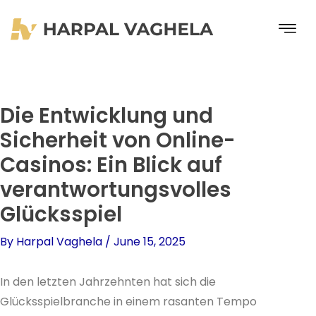
Skip
to
content
Die Entwicklung und
Sicherheit von Online-
Casinos: Ein Blick auf
verantwortungsvolles
Glücksspiel
By
Harpal Vaghela
/
June 15, 2025
In den letzten Jahrzehnten hat sich die
Glücksspielbranche in einem rasanten Tempo