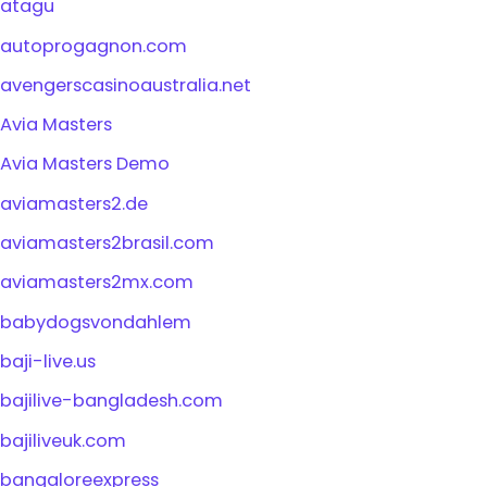
atagu
autoprogagnon.com
avengerscasinoaustralia.net
Avia Masters
Avia Masters Demo
aviamasters2.de
aviamasters2brasil.com
aviamasters2mx.com
babydogsvondahlem
baji-live.us
bajilive-bangladesh.com
bajiliveuk.com
bangaloreexpress