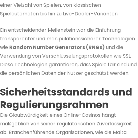
einer Vielzahl von Spielen, von klassischen
Spielautomaten bis hin zu Live-Dealer-Varianten.
Ein entscheidender Meilenstein war die Einführung
transparenter und manipulationssicherer Technologien
wie
Random Number Generators (RNGs)
und die
Verwendung von Verschlüsselungsprotokollen wie SSL.
Diese Technologien garantieren, dass Spiele fair sind und
die persönlichen Daten der Nutzer geschützt werden.
Sicherheitsstandards und
Regulierungsrahmen
Die Glaubwürdigkeit eines Online-Casinos hängt
maßgeblich von seiner regulatorischen Zuverlässigkeit
ab. Branchenführende Organisationen, wie die Malta