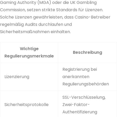
Gaming Authority (MGA) oder die UK Gambling
Commission, setzen strikte Standards für Lizenzen.
Solche Lizenzen gewährleisten, dass Casino-Betreiber
regelmäßig Audits durchlaufen und
Sicherheitsmaßnahmen einhalten.
Wichtige
Beschreibung
Regulierungsmerkmale
Registrierung bei
Lizenzierung
anerkannten
Regulierungsbehörden
SSL-Verschlüsselung,
Sicherheitsprotokolle
Zwei-Faktor-
Authentifizierung