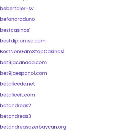
bebertaler-sv
befanaraduno
bestcasinos1
bestdiplomsa.com
BestNonGamStopCasinos1
bet9jacanada.com
bet9jaespanol.com
betalicede.net
betaliceit.com
betandreas2
betandreas3
betandreasazerbaycan.org