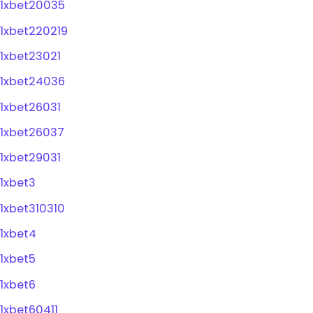
1xbet20035
1xbet220219
1xbet23021
1xbet24036
1xbet26031
1xbet26037
1xbet29031
1xbet3
1xbet310310
1xbet4
1xbet5
1xbet6
1xbet60411