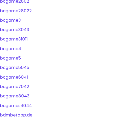
bcgame28021
bcgame28022
bcgame3
bcgame3043
bcgame31011
bcgame4
bcgame5
bcgame5045
bcgame6041
bcgame7042
bcgame8043
bcgames4044
bdmbetapp.de