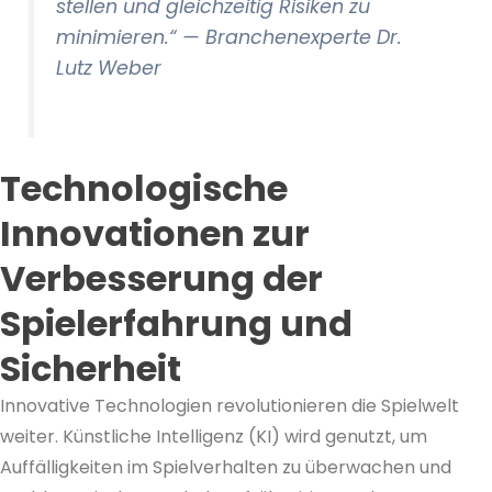
stellen und gleichzeitig Risiken zu
minimieren.“ — Branchenexperte Dr.
Lutz Weber
Technologische
Innovationen zur
Verbesserung der
Spielerfahrung und
Sicherheit
Innovative Technologien revolutionieren die Spielwelt
weiter. Künstliche Intelligenz (KI) wird genutzt, um
Auffälligkeiten im Spielverhalten zu überwachen und