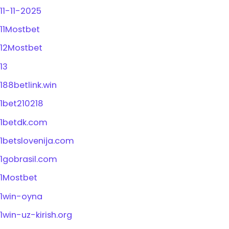
11-11-2025
11Mostbet
12Mostbet
13
188betlink.win
1bet210218
1betdk.com
1betslovenija.com
1gobrasil.com
1Mostbet
1win-oyna
1win-uz-kirish.org