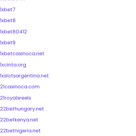
1xbet7
1xbet8
1xbet80412
1xbet9
1xbetcasinoca.net
1xcinta.org
1xslotsargentina.net
21casinoca.com
21royalsreels
22bethungary.net
22betkenya.net
22betnigeria.net