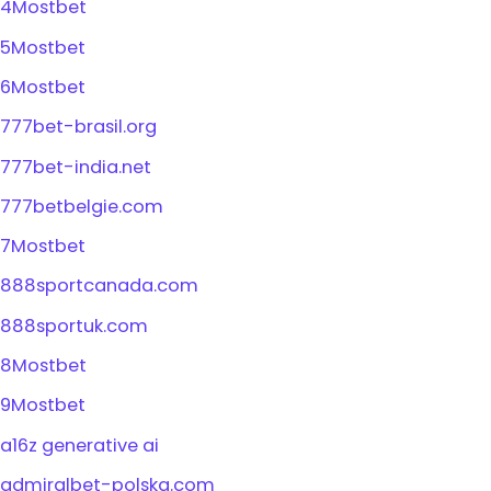
4Mostbet
5Mostbet
6Mostbet
777bet-brasil.org
777bet-india.net
777betbelgie.com
7Mostbet
888sportcanada.com
888sportuk.com
8Mostbet
9Mostbet
a16z generative ai
admiralbet-polska.com