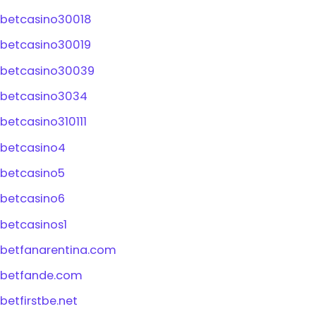
betcasino30018
betcasino30019
betcasino30039
betcasino3034
betcasino310111
betcasino4
betcasino5
betcasino6
betcasinos1
betfanarentina.com
betfande.com
betfirstbe.net