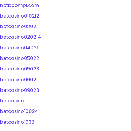
betboompl.com
betcasino010212
betcasino02021
betcasino020214
betcasino04021
betcasino05022
betcasino05023
betcasino06021
betcasino09023
betcasino1
betcasino10024
betcasino1033