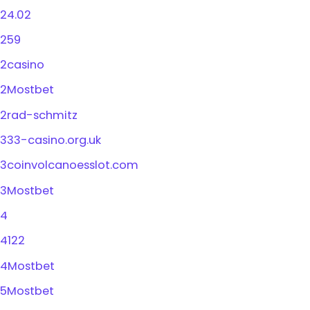
24.02
259
2casino
2Mostbet
2rad-schmitz
333-casino.org.uk
3coinvolcanoesslot.com
3Mostbet
4
4122
4Mostbet
5Mostbet