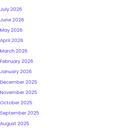
July 2026
June 2026
May 2026
April 2026
March 2026
February 2026
January 2026
December 2025
November 2025
October 2025
September 2025
August 2025