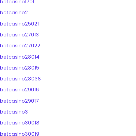
betcasino1701
betcasino2
betcasino25021
betcasino27013
betcasino27022
betcasino28014
betcasino28015
betcasino28038
betcasino29016
betcasino29017
betcasino3
betcasino30018
betcasino30019