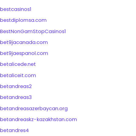
bestcasinos1
bestdiplomsa.com
BestNonGamStopCasinos1
bet9jacanada.com
bet9jaespanol.com
betalicede.net
betaliceit.com
betandreas2
betandreas3
betandreasazerbaycan.org
betandreaskz-kazakhstan.com
betandres4