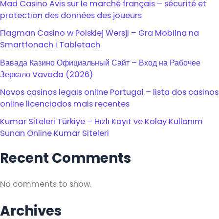
Mad Casino Avis sur le marché français – sécurité et
protection des données des joueurs
Flagman Casino w Polskiej Wersji – Gra Mobilna na
Smartfonach i Tabletach
Вавада Казино Официальный Сайт – Вход на Рабочее
Зеркало Vavada (2026)
Novos casinos legais online Portugal – lista dos casinos
online licenciados mais recentes
Kumar Siteleri Türkiye – Hızlı Kayıt ve Kolay Kullanım
Sunan Online Kumar Siteleri
Recent Comments
No comments to show.
Archives