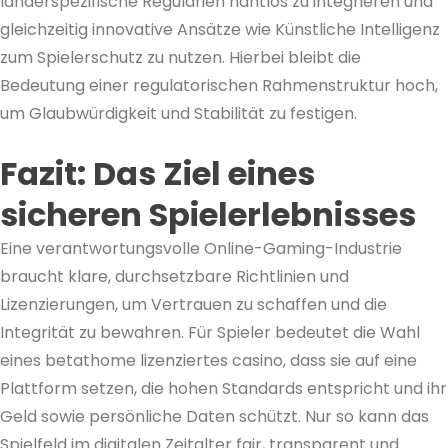
länderspezifische Regularien nahtlos zu integrieren und
gleichzeitig innovative Ansätze wie Künstliche Intelligenz
zum Spielerschutz zu nutzen. Hierbei bleibt die
Bedeutung einer regulatorischen Rahmenstruktur hoch,
um Glaubwürdigkeit und Stabilität zu festigen.
Fazit: Das Ziel eines
sicheren Spielerlebnisses
Eine verantwortungsvolle Online-Gaming-Industrie
braucht klare, durchsetzbare Richtlinien und
Lizenzierungen, um Vertrauen zu schaffen und die
Integrität zu bewahren. Für Spieler bedeutet die Wahl
eines betathome lizenziertes casino, dass sie auf eine
Plattform setzen, die hohen Standards entspricht und ihr
Geld sowie persönliche Daten schützt. Nur so kann das
Spielfeld im digitalen Zeitalter fair, transparent und