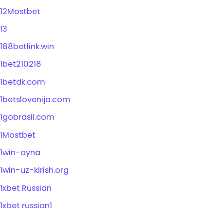
12Mostbet
13
188betlink.win
1bet210218
1betdk.com
1betslovenija.com
1gobrasil.com
1Mostbet
1win-oyna
1win-uz-kirish.org
1xbet Russian
1xbet russian1