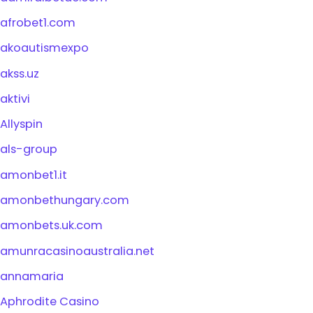
afrobet1.com
akoautismexpo
akss.uz
aktivi
Allyspin
als-group
amonbet1.it
amonbethungary.com
amonbets.uk.com
amunracasinoaustralia.net
annamaria
Aphrodite Casino