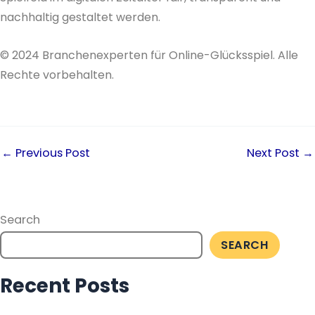
nachhaltig gestaltet werden.
© 2024 Branchenexperten für Online-Glücksspiel. Alle
Rechte vorbehalten.
←
Previous Post
Next Post
→
Search
SEARCH
Recent Posts