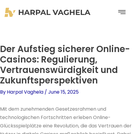
Skip
to
content
Der Aufstieg sicherer Online-
Casinos: Regulierung,
Vertrauenswürdigkeit und
Zukunftsperspektiven
By
Harpal Vaghela
/
June 15, 2025
Mit dem zunehmenden Gesetzesrahmen und
technologischen Fortschritten erleben Online-
Glücksspielplätze eine Revolution, die das Vertrauen der