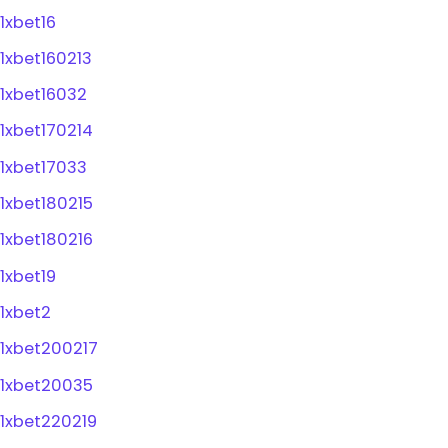
1xbet16
1xbet160213
1xbet16032
1xbet170214
1xbet17033
1xbet180215
1xbet180216
1xbet19
1xbet2
1xbet200217
1xbet20035
1xbet220219