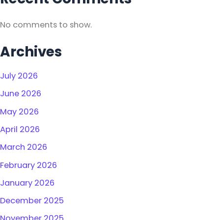
No comments to show.
Archives
July 2026
June 2026
May 2026
April 2026
March 2026
February 2026
January 2026
December 2025
November 2025