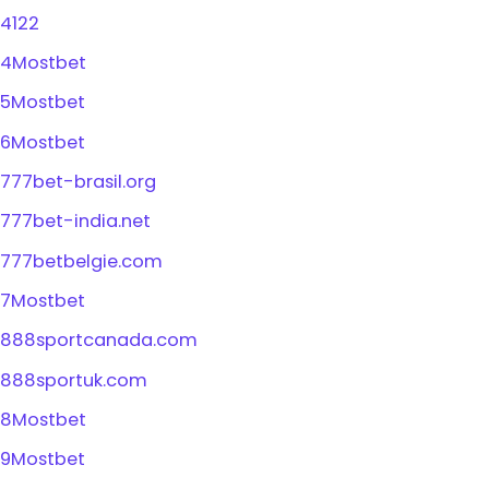
4122
4Mostbet
5Mostbet
6Mostbet
777bet-brasil.org
777bet-india.net
777betbelgie.com
7Mostbet
888sportcanada.com
888sportuk.com
8Mostbet
9Mostbet