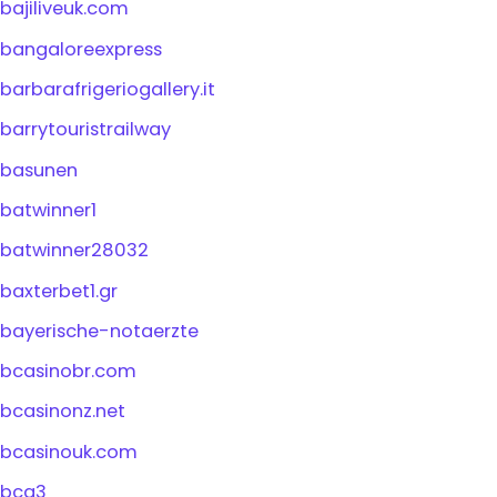
bajiliveuk.com
bangaloreexpress
barbarafrigeriogallery.it
barrytouristrailway
basunen
batwinner1
batwinner28032
baxterbet1.gr
bayerische-notaerzte
bcasinobr.com
bcasinonz.net
bcasinouk.com
bcg3