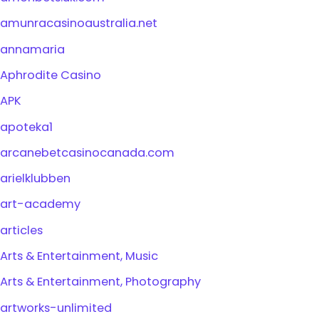
amunracasinoaustralia.net
annamaria
Aphrodite Casino
APK
apoteka1
arcanebetcasinocanada.com
arielklubben
art-academy
articles
Arts & Entertainment, Music
Arts & Entertainment, Photography
artworks-unlimited