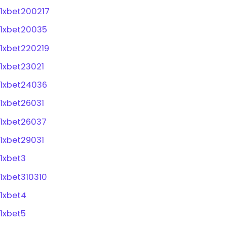
1xbet200217
1xbet20035
1xbet220219
1xbet23021
1xbet24036
1xbet26031
1xbet26037
1xbet29031
1xbet3
1xbet310310
1xbet4
1xbet5