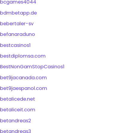
bcgames4044
bdmbetapp.de
bebertaler-sv
befanaraduno
bestcasinos1
bestdiplomsa.com
BestNonGamStopCasinos1
bet9jacanada.com
bet9jaespanol.com
betalicede.net
betaliceit.com
betandreas2
betandreas3