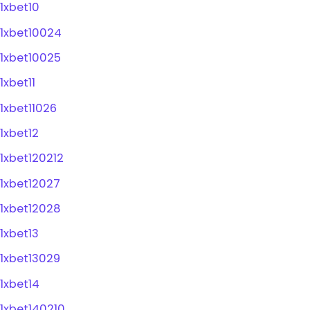
1xbet10
1xbet10024
1xbet10025
1xbet11
1xbet11026
1xbet12
1xbet120212
1xbet12027
1xbet12028
1xbet13
1xbet13029
1xbet14
1xbet140210