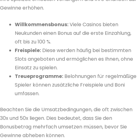
Gewinne erhöhen.
Willkommensbonus:
Viele Casinos bieten
Neukunden einen Bonus auf die erste Einzahlung,
oft bis zu 100 %.
Freispiele:
Diese werden häufig bei bestimmten
Slots angeboten und ermöglichen es Ihnen, ohne
Einsatz zu spielen.
Treueprogramme:
Belohnungen für regelmäßige
Spieler können zusätzliche Freispiele und Boni
umfassen.
Beachten Sie die Umsatzbedingungen, die oft zwischen
30x und 50x liegen. Dies bedeutet, dass Sie den
Bonusbetrag mehrfach umsetzen müssen, bevor Sie
Gewinne abheben können.