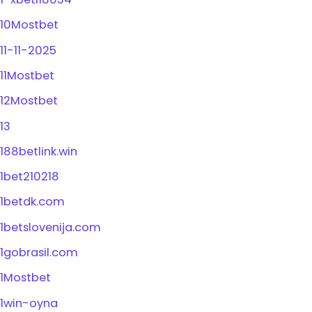
10Mostbet
11-11-2025
11Mostbet
12Mostbet
13
188betlink.win
1bet210218
1betdk.com
1betslovenija.com
1gobrasil.com
1Mostbet
1win-oyna