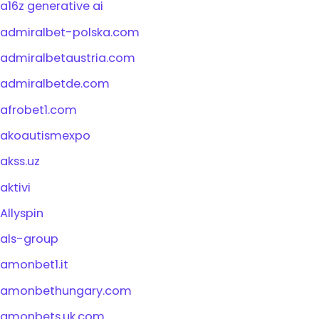
a16z generative ai
admiralbet-polska.com
admiralbetaustria.com
admiralbetde.com
afrobet1.com
akoautismexpo
akss.uz
aktivi
Allyspin
als-group
amonbet1.it
amonbethungary.com
amonbets.uk.com