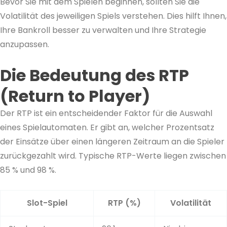
Bevor Sie mit dem Spielen beginnen, sollten Sie die
Volatilität des jeweiligen Spiels verstehen. Dies hilft Ihnen,
Ihre Bankroll besser zu verwalten und Ihre Strategie
anzupassen.
Die Bedeutung des RTP
(Return to Player)
Der RTP ist ein entscheidender Faktor für die Auswahl
eines Spielautomaten. Er gibt an, welcher Prozentsatz
der Einsätze über einen längeren Zeitraum an die Spieler
zurückgezahlt wird. Typische RTP-Werte liegen zwischen
85 % und 98 %.
Slot-Spiel
RTP (%)
Volatilität