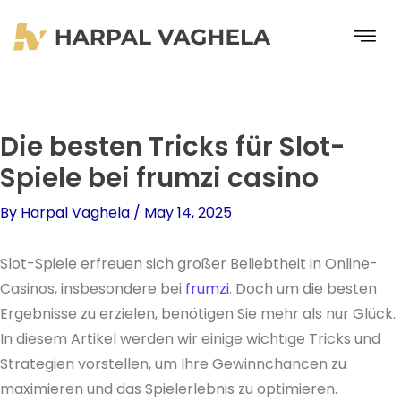
Skip
to
content
Die besten Tricks für Slot-
Spiele bei frumzi casino
By
Harpal Vaghela
/
May 14, 2025
Slot-Spiele erfreuen sich großer Beliebtheit in Online-
Casinos, insbesondere bei
frumzi
. Doch um die besten
Ergebnisse zu erzielen, benötigen Sie mehr als nur Glück.
In diesem Artikel werden wir einige wichtige Tricks und
Strategien vorstellen, um Ihre Gewinnchancen zu
maximieren und das Spielerlebnis zu optimieren.