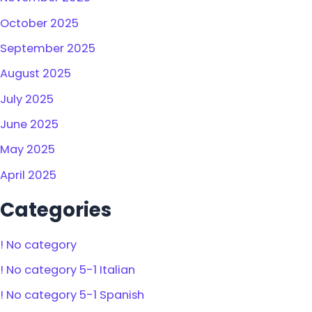
October 2025
September 2025
August 2025
July 2025
June 2025
May 2025
April 2025
Categories
! No category
! No category 5-1 Italian
! No category 5-1 Spanish