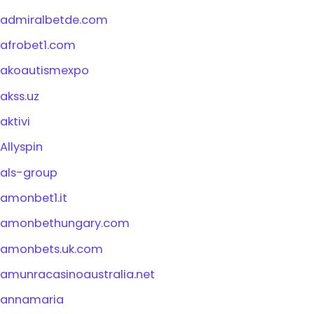
admiralbetde.com
afrobet1.com
akoautismexpo
akss.uz
aktivi
Allyspin
als-group
amonbet1.it
amonbethungary.com
amonbets.uk.com
amunracasinoaustralia.net
annamaria