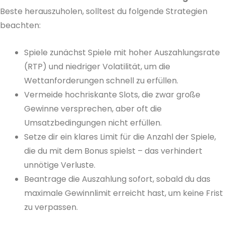
Beste herauszuholen, solltest du folgende Strategien
beachten:
Spiele zunächst Spiele mit hoher Auszahlungsrate
(RTP) und niedriger Volatilität, um die
Wettanforderungen schnell zu erfüllen.
Vermeide hochriskante Slots, die zwar große
Gewinne versprechen, aber oft die
Umsatzbedingungen nicht erfüllen.
Setze dir ein klares Limit für die Anzahl der Spiele,
die du mit dem Bonus spielst – das verhindert
unnötige Verluste.
Beantrage die Auszahlung sofort, sobald du das
maximale Gewinnlimit erreicht hast, um keine Frist
zu verpassen.