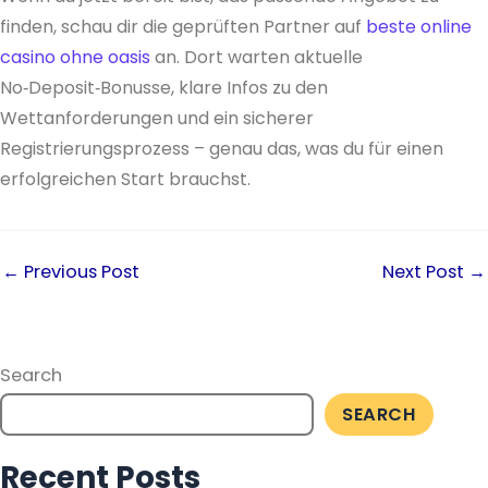
finden, schau dir die geprüften Partner auf
beste online
casino ohne oasis
an. Dort warten aktuelle
No‑Deposit‑Bonusse, klare Infos zu den
Wettanforderungen und ein sicherer
Registrierungsprozess – genau das, was du für einen
erfolgreichen Start brauchst.
←
Previous Post
Next Post
→
Search
SEARCH
Recent Posts