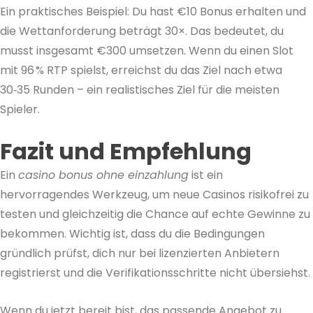
Ein praktisches Beispiel: Du hast €10 Bonus erhalten und
die Wettanforderung beträgt 30×. Das bedeutet, du
musst insgesamt €300 umsetzen. Wenn du einen Slot
mit 96 % RTP spielst, erreichst du das Ziel nach etwa
30‑35 Runden – ein realistisches Ziel für die meisten
Spieler.
Fazit und Empfehlung
Ein
casino bonus ohne einzahlung
ist ein
hervorragendes Werkzeug, um neue Casinos risikofrei zu
testen und gleichzeitig die Chance auf echte Gewinne zu
bekommen. Wichtig ist, dass du die Bedingungen
gründlich prüfst, dich nur bei lizenzierten Anbietern
registrierst und die Verifikationsschritte nicht übersiehst.
Wenn du jetzt bereit bist, das passende Angebot zu