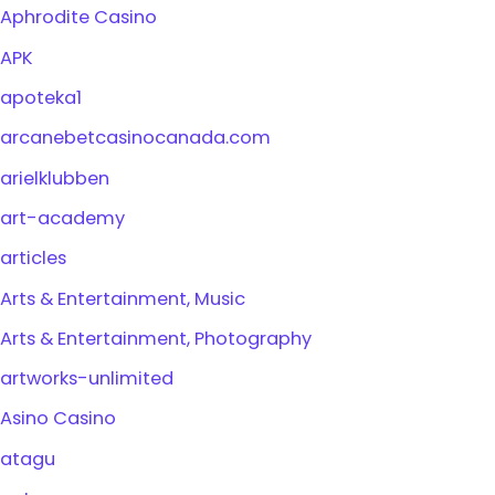
Aphrodite Casino
APK
apoteka1
arcanebetcasinocanada.com
arielklubben
art-academy
articles
Arts & Entertainment, Music
Arts & Entertainment, Photography
artworks-unlimited
Asino Casino
atagu