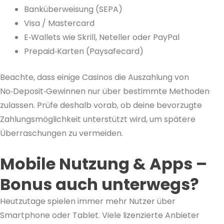
Banküberweisung (SEPA)
Visa / Mastercard
E‑Wallets wie Skrill, Neteller oder PayPal
Prepaid‑Karten (Paysafecard)
Beachte, dass einige Casinos die Auszahlung von
No‑Deposit‑Gewinnen nur über bestimmte Methoden
zulassen. Prüfe deshalb vorab, ob deine bevorzugte
Zahlungsmöglichkeit unterstützt wird, um spätere
Überraschungen zu vermeiden.
Mobile Nutzung & Apps –
Bonus auch unterwegs?
Heutzutage spielen immer mehr Nutzer über
Smartphone oder Tablet. Viele lizenzierte Anbieter