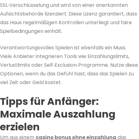
SSL‑Verschlüsselung und wird von einer anerkannten
Aufsichtsbehörde lizenziert. Diese Lizenz garantiert, dass
das Haus regelmäßigen Kontrollen unterliegt und faire
Spielbedingungen einhält.
Verantwortungsvolles Spielen ist ebenfalls ein Muss.
Viele Anbieter integrieren Tools wie Einzahlungslimits,
Verlustlimits oder Self‑Exclusion‑Programme. Nutze diese
Optionen, wenn du das Gefühl hast, dass das Spielen zu
viel Zeit oder Geld kostet.
Tipps für Anfänger:
Maximale Auszahlung
erzielen
Um aus einem
casino bonus ohne einzahlung
das