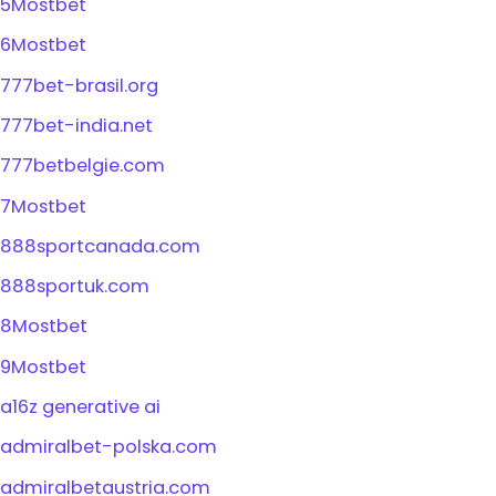
5Mostbet
6Mostbet
777bet-brasil.org
777bet-india.net
777betbelgie.com
7Mostbet
888sportcanada.com
888sportuk.com
8Mostbet
9Mostbet
a16z generative ai
admiralbet-polska.com
admiralbetaustria.com