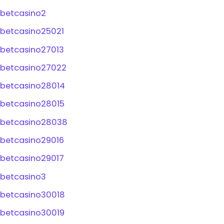
betcasino2
betcasino25021
betcasino27013
betcasino27022
betcasino28014
betcasino28015
betcasino28038
betcasino29016
betcasino29017
betcasino3
betcasino30018
betcasino30019