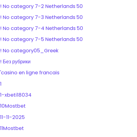
! No category 7-2 Netherlands 50
! No category 7-3 Netherlands 50
! No category 7-4 Netherlands 50
! No category 7-5 Netherlands 50
! No category05_Greek
! Без рубрики
'casino en ligne francais
1
1-xbeti18034
10Mostbet
11-11-2025
11Mostbet