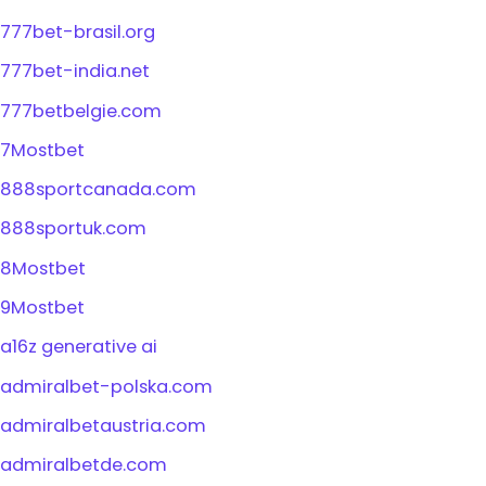
777bet-brasil.org
777bet-india.net
777betbelgie.com
7Mostbet
888sportcanada.com
888sportuk.com
8Mostbet
9Mostbet
a16z generative ai
admiralbet-polska.com
admiralbetaustria.com
admiralbetde.com