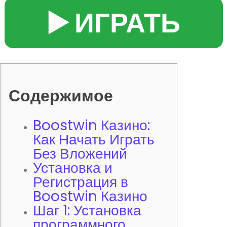
▶️ ИГРАТЬ
Содержимое
Boostwin Казино:
Как Начать Играть
Без Вложений
Установка и
Регистрация в
Boostwin Казино
Шаг 1: Установка
программного