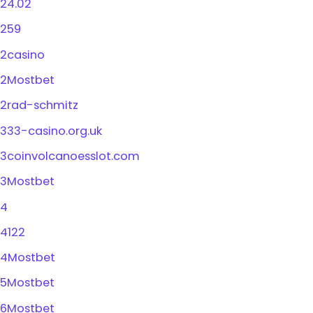
24.02
259
2casino
2Mostbet
2rad-schmitz
333-casino.org.uk
3coinvolcanoesslot.com
3Mostbet
4
4122
4Mostbet
5Mostbet
6Mostbet