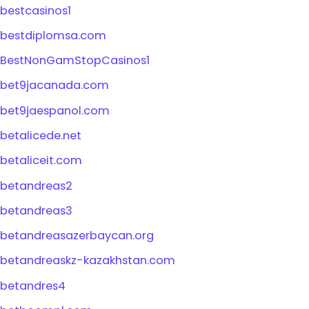
bestcasinos1
bestdiplomsa.com
BestNonGamStopCasinos1
bet9jacanada.com
bet9jaespanol.com
betalicede.net
betaliceit.com
betandreas2
betandreas3
betandreasazerbaycan.org
betandreaskz-kazakhstan.com
betandres4