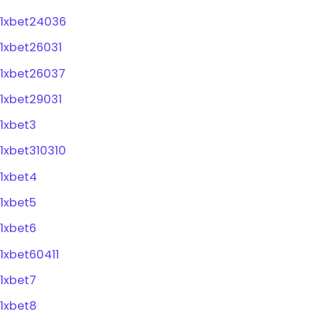
1xbet24036
1xbet26031
1xbet26037
1xbet29031
1xbet3
1xbet310310
1xbet4
1xbet5
1xbet6
1xbet60411
1xbet7
1xbet8