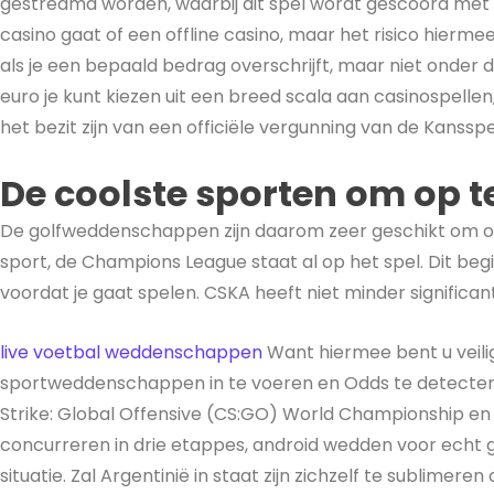
gestreamd worden, waarbij dit spel wordt gescoord met ee
casino gaat of een offline casino, maar het risico hiermee 
als je een bepaald bedrag overschrijft, maar niet onder 
euro je kunt kiezen uit een breed scala aan casinospellen
het bezit zijn van een officiële vergunning van de Kansspe
De coolste sporten om op 
De golfweddenschappen zijn daarom zeer geschikt om o
sport, de Champions League staat al op het spel. Dit begi
voordat je gaat spelen. CSKA heeft niet minder significan
live voetbal weddenschappen
Want hiermee bent u veilig
sportweddenschappen in te voeren en Odds te detectere
Strike: Global Offensive (CS:GO) World Championship en
concurreren in drie etappes, android wedden voor echt gel
situatie. Zal Argentinië in staat zijn zichzelf te sublimere