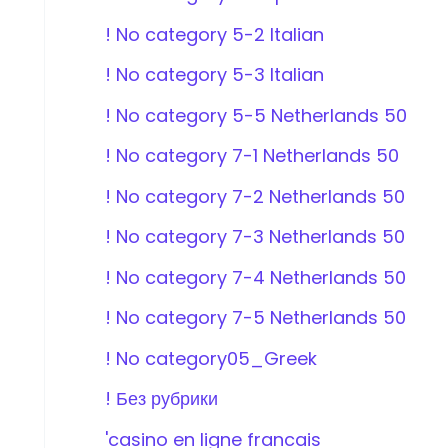
! No category 5-2 Italian
! No category 5-3 Italian
! No category 5-5 Netherlands 50
! No category 7-1 Netherlands 50
! No category 7-2 Netherlands 50
! No category 7-3 Netherlands 50
! No category 7-4 Netherlands 50
! No category 7-5 Netherlands 50
! No category05_Greek
! Без рубрики
'casino en ligne francais