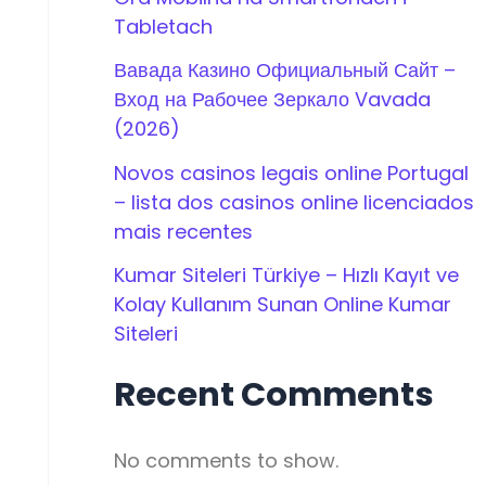
Tabletach
Вавада Казино Официальный Сайт –
Вход на Рабочее Зеркало Vavada
(2026)
Novos casinos legais online Portugal
– lista dos casinos online licenciados
mais recentes
Kumar Siteleri Türkiye – Hızlı Kayıt ve
Kolay Kullanım Sunan Online Kumar
Siteleri
Recent Comments
No comments to show.