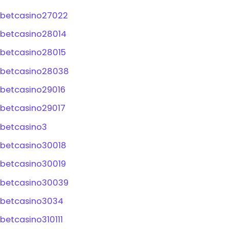
betcasino27022
betcasino28014
betcasino28015
betcasino28038
betcasino29016
betcasino29017
betcasino3
betcasino30018
betcasino30019
betcasino30039
betcasino3034
betcasino310111