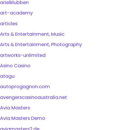
arielklubben
art-academy
articles
Arts & Entertainment, Music
Arts & Entertainment, Photography
artworks-unlimited
Asino Casino
atagu
autoprogagnon.com
avengerscasinoaustralia.net
Avia Masters
Avia Masters Demo
aviamasters2.de