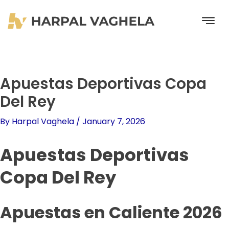
Skip
to
content
Apuestas Deportivas Copa
Del Rey
By
Harpal Vaghela
/
January 7, 2026
Apuestas Deportivas
Copa Del Rey
Apuestas en Caliente 2026