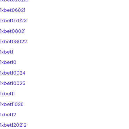
1xbet06021
1xbet07023
1xbet08021
1xbet08022
1xbet1
1xbet10
1xbet10024
1xbet10025
1xbet11
1xbet11026
1xbet12
1xbet120212