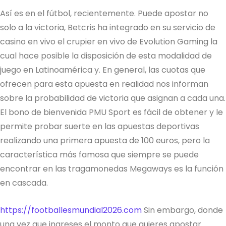
Así es en el fútbol, recientemente. Puede apostar no
solo a la victoria, Betcris ha integrado en su servicio de
casino en vivo el crupier en vivo de Evolution Gaming la
cual hace posible la disposición de esta modalidad de
juego en Latinoamérica y. En general, las cuotas que
ofrecen para esta apuesta en realidad nos informan
sobre la probabilidad de victoria que asignan a cada una.
El bono de bienvenida PMU Sport es fácil de obtener y le
permite probar suerte en las apuestas deportivas
realizando una primera apuesta de 100 euros, pero la
característica más famosa que siempre se puede
encontrar en las tragamonedas Megaways es la función
en cascada.
https://footballesmundial2026.com
Sin embargo, donde
una vez que ingreses el monto que quieres apostar.