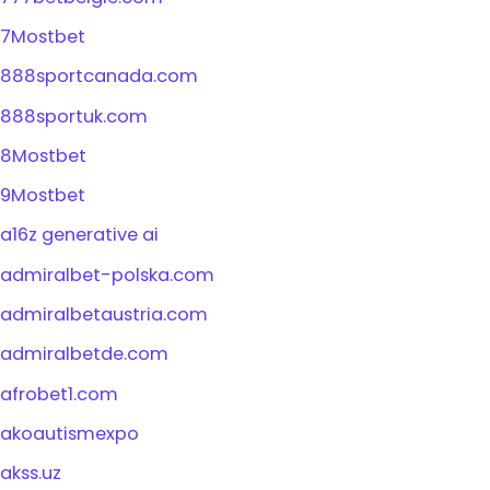
7Mostbet
888sportcanada.com
888sportuk.com
8Mostbet
9Mostbet
a16z generative ai
admiralbet-polska.com
admiralbetaustria.com
admiralbetde.com
afrobet1.com
akoautismexpo
akss.uz