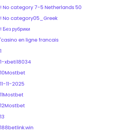
! No category 7-5 Netherlands 50
! No category05_Greek
! Без рубрики
'casino en ligne francais
1
1-xbeti18034
10Mostbet
11-11-2025
11Mostbet
12Mostbet
13
188betlink.win