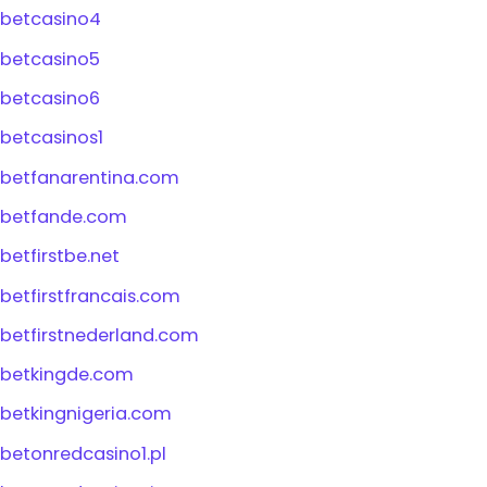
betcasino4
betcasino5
betcasino6
betcasinos1
betfanarentina.com
betfande.com
betfirstbe.net
betfirstfrancais.com
betfirstnederland.com
betkingde.com
betkingnigeria.com
betonredcasino1.pl