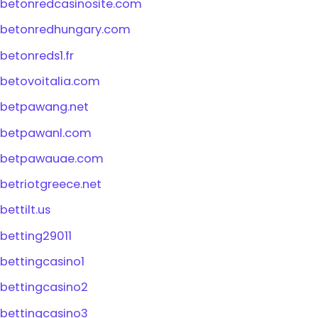
betonredcasinosite.com
betonredhungary.com
betonreds1.fr
betovoitalia.com
betpawang.net
betpawanl.com
betpawauae.com
betriotgreece.net
bettilt.us
betting29011
bettingcasino1
bettingcasino2
bettingcasino3