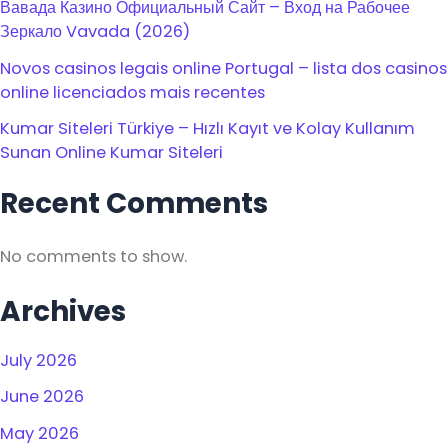
Вавада Казино Официальный Сайт – Вход на Рабочее
Зеркало Vavada (2026)
Novos casinos legais online Portugal – lista dos casinos
online licenciados mais recentes
Kumar Siteleri Türkiye – Hızlı Kayıt ve Kolay Kullanım
Sunan Online Kumar Siteleri
Recent Comments
No comments to show.
Archives
July 2026
June 2026
May 2026