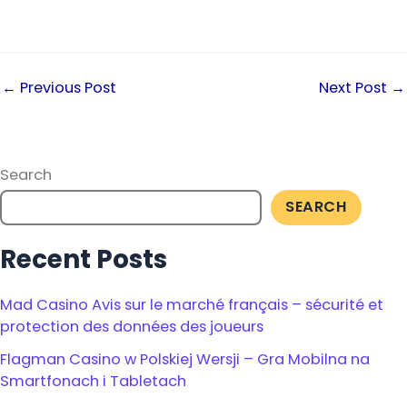
←
Previous Post
Next Post
→
Search
SEARCH
Recent Posts
Mad Casino Avis sur le marché français – sécurité et
protection des données des joueurs
Flagman Casino w Polskiej Wersji – Gra Mobilna na
Smartfonach i Tabletach