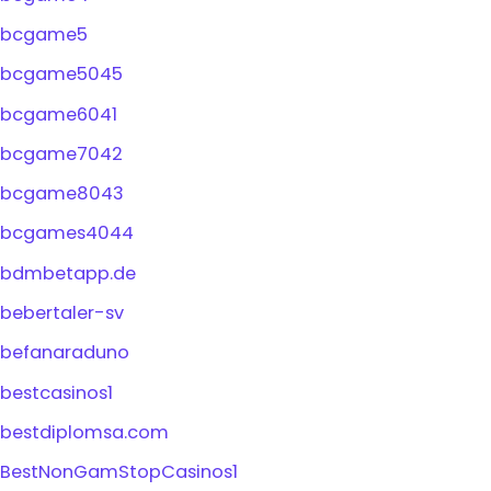
bcgame5
bcgame5045
bcgame6041
bcgame7042
bcgame8043
bcgames4044
bdmbetapp.de
bebertaler-sv
befanaraduno
bestcasinos1
bestdiplomsa.com
BestNonGamStopCasinos1