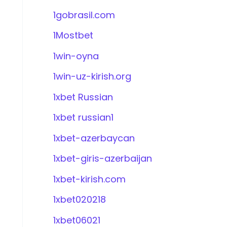
1gobrasil.com
1Mostbet
1win-oyna
1win-uz-kirish.org
1xbet Russian
1xbet russian1
1xbet-azerbaycan
1xbet-giris-azerbaijan
1xbet-kirish.com
1xbet020218
1xbet06021