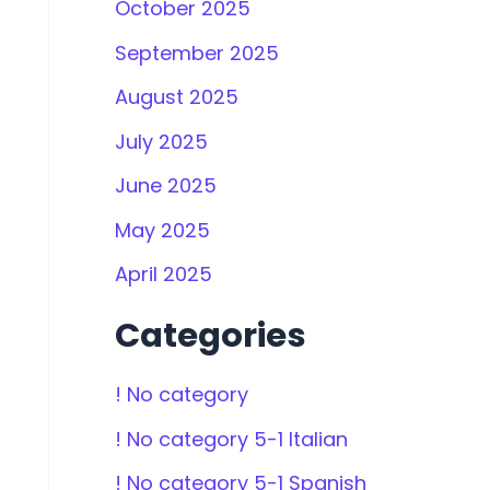
October 2025
September 2025
August 2025
July 2025
June 2025
May 2025
April 2025
Categories
! No category
! No category 5-1 Italian
! No category 5-1 Spanish