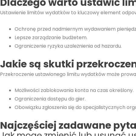
Dlaczego warto ustawić li
Ustawienie limitów wydatków to kluczowy element odpowi
Ochronę przed nadmiernym wydawaniem pieniędz
Lepsze zarządzanie budżetem.
Ograniczenie ryzyka uzależnienia od hazardu.
Jakie są skutki przekrocze
Przekroczenie ustawionego limitu wydatków może prowad
Możliwości zablokowania konta na czas określony.
Ograniczenia dostępu do gier.
Obowiązku zgłoszenia się do specjalistycznych org
Najczęściej zadawane pyt
Jak mogę zmienić lub usunąć u