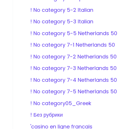
! No category 5-2 Italian
! No category 5-3 Italian
! No category 5-5 Netherlands 50
! No category 7-1 Netherlands 50
! No category 7-2 Netherlands 50
! No category 7-3 Netherlands 50
! No category 7-4 Netherlands 50
! No category 7-5 Netherlands 50
! No category05_Greek
! Без рубрики
'casino en ligne francais