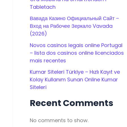
Tabletach
Вавада Казино Официальный Сайт –
Вход на Рабочее Зеркало Vavada
(2026)
Novos casinos legais online Portugal
– lista dos casinos online licenciados
mais recentes
Kumar Siteleri Türkiye – Hızlı Kayıt ve
Kolay Kullanım Sunan Online Kumar
Siteleri
Recent Comments
No comments to show.