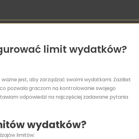
igurować limit wydatków?
o ważne jest, aby zarządzać swoimi wydatkami. ZaziBet
, co pozwala graczom na kontrolowanie swojego
dstawiam odpowiedzi na najczęściej zadawane pytania
imitów wydatków?
zajów limitów: