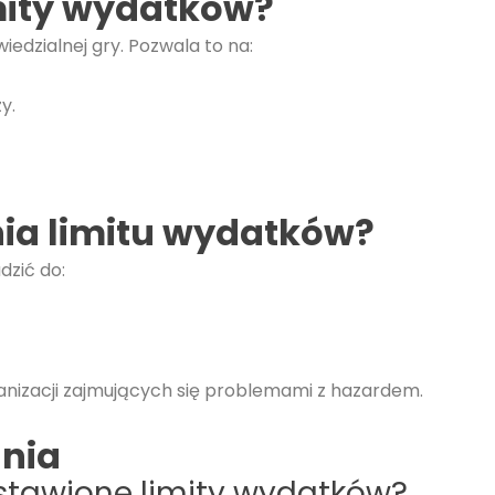
mity wydatków?
edzialnej gry. Pozwala to na:
y.
nia limitu wydatków?
zić do:
anizacji zajmujących się problemami z hazardem.
ania
stawione limity wydatków?