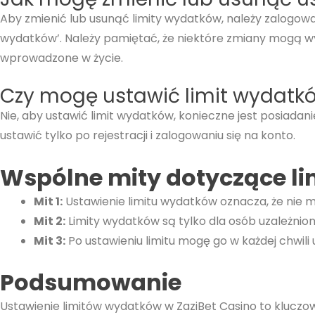
Aby zmienić lub usunąć limity wydatków, należy zalogować 
wydatków’. Należy pamiętać, że niektóre zmiany mogą 
wprowadzone w życie.
Czy mogę ustawić limit wydatków
Nie, aby ustawić limit wydatków, konieczne jest posiadan
ustawić tylko po rejestracji i zalogowaniu się na konto.
Wspólne mity dotyczące l
Mit 1:
Ustawienie limitu wydatków oznacza, że nie mog
Mit 2:
Limity wydatków są tylko dla osób uzależnio
Mit 3:
Po ustawieniu limitu mogę go w każdej chwili
Podsumowanie
Ustawienie limitów wydatków w ZaziBet Casino to kluczow