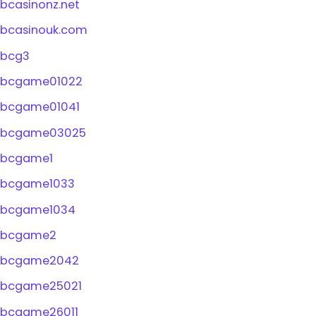
bcasinonz.net
bcasinouk.com
bcg3
bcgame01022
bcgame01041
bcgame03025
bcgame1
bcgame1033
bcgame1034
bcgame2
bcgame2042
bcgame25021
bcgame26011