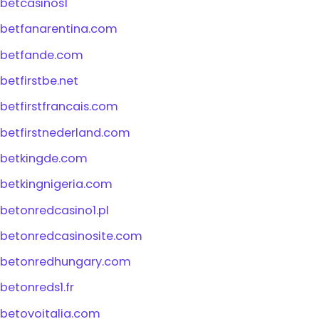
betcasinos1
betfanarentina.com
betfande.com
betfirstbe.net
betfirstfrancais.com
betfirstnederland.com
betkingde.com
betkingnigeria.com
betonredcasino1.pl
betonredcasinosite.com
betonredhungary.com
betonreds1.fr
betovoitalia.com