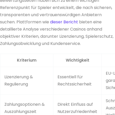
Bewertungsseiten haben sich zu einem wichtigen
Referenzpunkt für Spieler entwickelt, die nach sicheren,
transparenten und vertrauenswürdigen Anbietern
suchen. Plattformen wie
dieser Bericht
bieten eine
detaillierte Analyse verschiedener Casinos anhand
objektiver Kriterien, darunter Lizenzierung, Spielerschutz,
Zahlungsabwicklung und Kundenservice.
Kriterium
Wichtigkeit
EU-L
Lizenzierung &
Essentiell für
gara
Regulierung
Rechtssicherheit
Sich
Schn
Zahlungsoptionen &
Direkt Einfluss auf
Ausz
Auszahlungszeit
Nutzerzufriedenheit