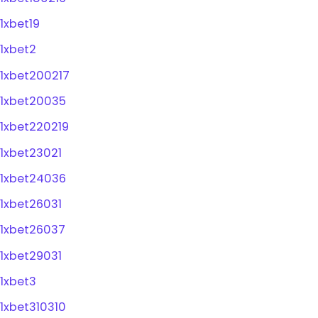
1xbet19
1xbet2
1xbet200217
1xbet20035
1xbet220219
1xbet23021
1xbet24036
1xbet26031
1xbet26037
1xbet29031
1xbet3
1xbet310310