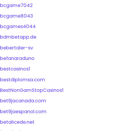
bcgame7042
bcgame8043
bcgames4044
bdmbetapp.de
bebertaler-sv
befanaraduno
bestcasinos1
bestdiplomsa.com
BestNonGamStopCasinos1
bet9jacanada.com
bet9jaespanol.com
betalicede.net