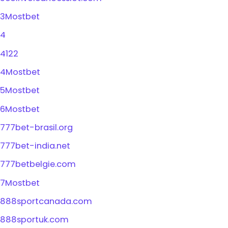
3Mostbet
4
4122
4Mostbet
5Mostbet
6Mostbet
777bet-brasil.org
777bet-india.net
777betbelgie.com
7Mostbet
888sportcanada.com
888sportuk.com