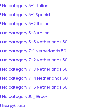
! No category 5-1 Italian
! No category 5-1 Spanish
! No category 5-2 Italian
! No category 5-3 Italian
! No category 5-5 Netherlands 50
! No category 7-1 Netherlands 50
! No category 7-2 Netherlands 50
! No category 7-3 Netherlands 50
! No category 7-4 Netherlands 50
! No category 7-5 Netherlands 50
! No category05_Greek
! Без рубрики