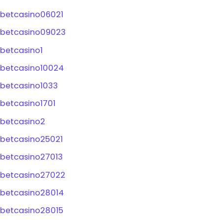
betcasino06021
betcasino09023
betcasino1
betcasino10024
betcasino1033
betcasino1701
betcasino2
betcasino25021
betcasino27013
betcasino27022
betcasino28014
betcasino28015