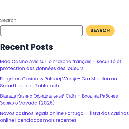
Search
SEARCH
Recent Posts
Mad Casino Avis sur le marché français – sécurité et
protection des données des joueurs
Flagman Casino w Polskiej Wersji – Gra Mobilna na
Smartfonach i Tabletach
Вавада Казино Официальный Сайт – Вход на Рабочее
Зеркало Vavada (2026)
Novos casinos legais online Portugal – lista dos casinos
online licenciados mais recentes