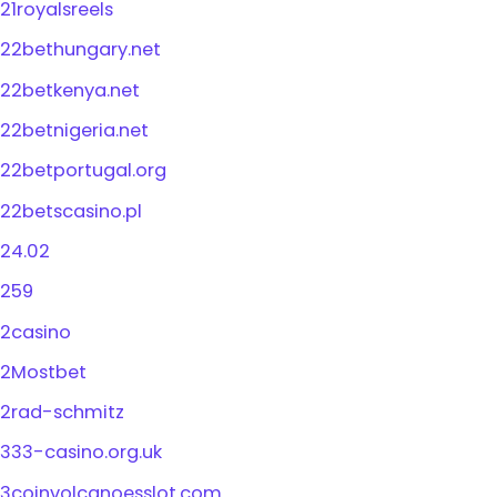
21royalsreels
22bethungary.net
22betkenya.net
22betnigeria.net
22betportugal.org
22betscasino.pl
24.02
259
2casino
2Mostbet
2rad-schmitz
333-casino.org.uk
3coinvolcanoesslot.com