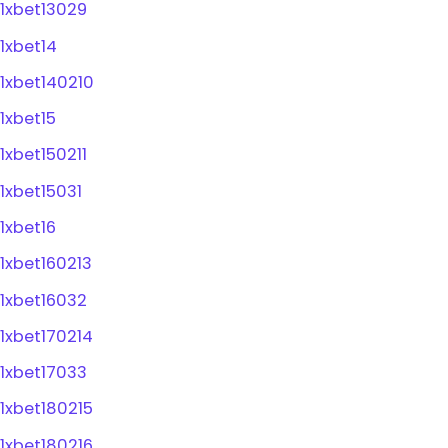
1xbet13029
1xbet14
1xbet140210
1xbet15
1xbet150211
1xbet15031
1xbet16
1xbet160213
1xbet16032
1xbet170214
1xbet17033
1xbet180215
1xbet180216