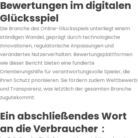
Bewertungen im digitalen
Glücksspiel
Die Branche des Online-Glücksspiels unterliegt einem
ständigen Wandel, geprägt durch technologische
Innovationen, regulatorische Anpassungen und
verändertes Nutzerverhalten. Bewertungsplattformen
wie dieser Bericht bieten eine fundierte
Orientierungshilfe für verantwortungsvolle Spieler, die
ihren Schutz priorisieren. Sie fördern zudem Wettbewerb
und Transparenz, was letztlich der gesamten Branche
zugutekommt.
Ein abschließendes Wort
an die Verbraucher：