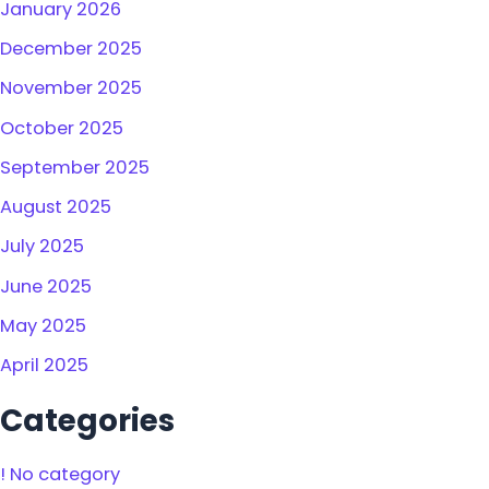
January 2026
December 2025
November 2025
October 2025
September 2025
August 2025
July 2025
June 2025
May 2025
April 2025
Categories
! No category