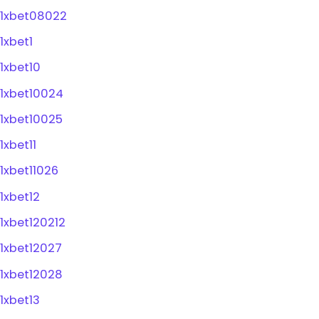
1xbet08022
1xbet1
1xbet10
1xbet10024
1xbet10025
1xbet11
1xbet11026
1xbet12
1xbet120212
1xbet12027
1xbet12028
1xbet13