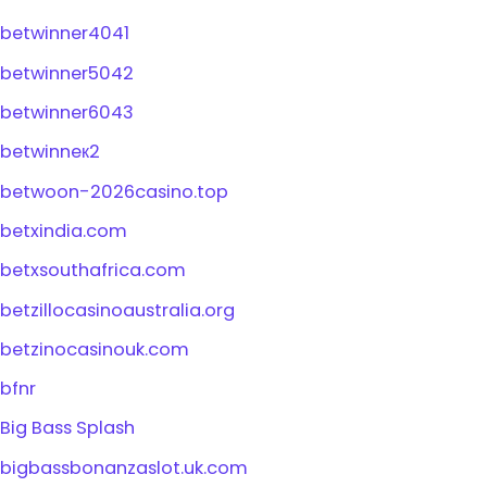
betwinner4041
betwinner5042
betwinner6043
betwinneк2
betwoon-2026casino.top
betxindia.com
betxsouthafrica.com
betzillocasinoaustralia.org
betzinocasinouk.com
bfnr
Big Bass Splash
bigbassbonanzaslot.uk.com