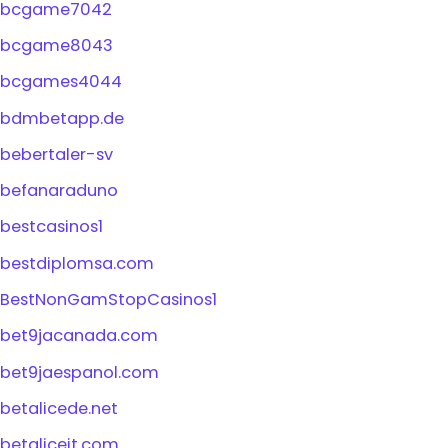
bcgame7042
bcgame8043
bcgames4044
bdmbetapp.de
bebertaler-sv
befanaraduno
bestcasinos1
bestdiplomsa.com
BestNonGamStopCasinos1
bet9jacanada.com
bet9jaespanol.com
betalicede.net
betaliceit.com