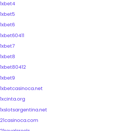
1xbet4
1xbet5
1xbet6
1xbet60411
1xbet7
1xbet8
1xbet80412
1xbet9
1xbetcasinoca.net
1xcinta.org
1xslotsargentina.net
21casinoca.com
21royalsreels