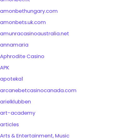
amonbethungary.com
amonbets.uk.com
amunracasinoaustralia.net
annamaria
Aphrodite Casino
APK
apoteka1
arcanebetcasinocanada.com
arielklubben
art-academy
articles
Arts & Entertainment, Music