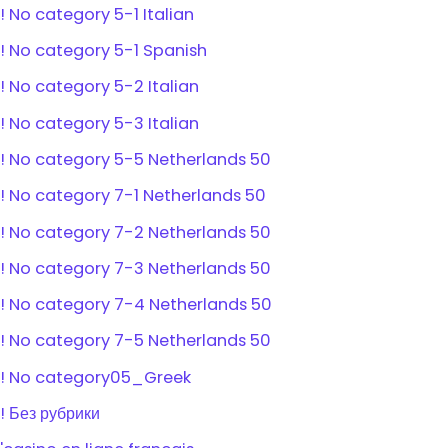
! No category 5-1 Italian
! No category 5-1 Spanish
! No category 5-2 Italian
! No category 5-3 Italian
! No category 5-5 Netherlands 50
! No category 7-1 Netherlands 50
! No category 7-2 Netherlands 50
! No category 7-3 Netherlands 50
! No category 7-4 Netherlands 50
! No category 7-5 Netherlands 50
! No category05_Greek
! Без рубрики