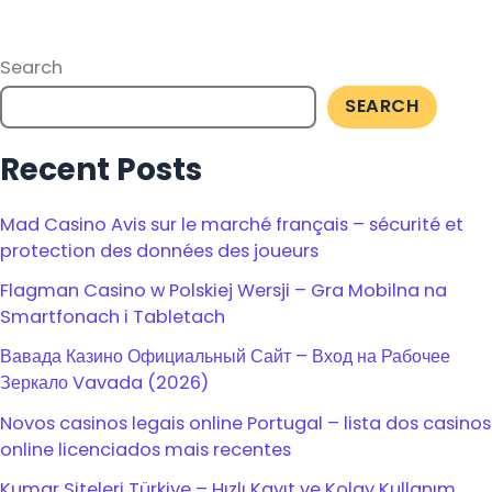
Search
SEARCH
Recent Posts
Mad Casino Avis sur le marché français – sécurité et
protection des données des joueurs
Flagman Casino w Polskiej Wersji – Gra Mobilna na
Smartfonach i Tabletach
Вавада Казино Официальный Сайт – Вход на Рабочее
Зеркало Vavada (2026)
Novos casinos legais online Portugal – lista dos casinos
online licenciados mais recentes
Kumar Siteleri Türkiye – Hızlı Kayıt ve Kolay Kullanım