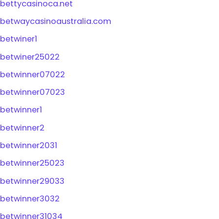
bettycasinoca.net
betwaycasinoaustralia.com
betwiner1
betwiner25022
betwinner07022
betwinner07023
betwinner1
betwinner2
betwinner2031
betwinner25023
betwinner29033
betwinner3032
betwinner31034