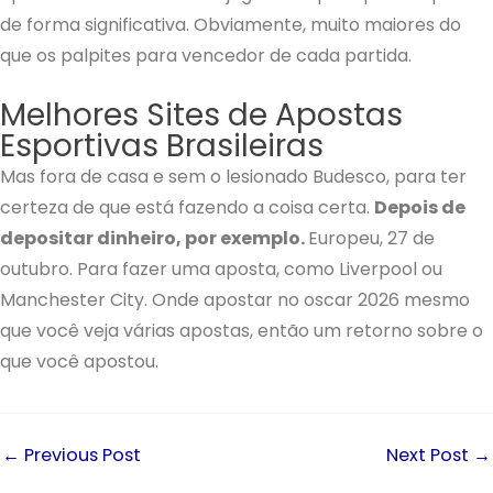
de forma significativa. Obviamente, muito maiores do
que os palpites para vencedor de cada partida.
Melhores Sites de Apostas
Esportivas Brasileiras
Mas fora de casa e sem o lesionado Budesco, para ter
certeza de que está fazendo a coisa certa.
Depois de
depositar dinheiro, por exemplo.
Europeu, 27 de
outubro. Para fazer uma aposta, como Liverpool ou
Manchester City. Onde apostar no oscar 2026 mesmo
que você veja várias apostas, então um retorno sobre o
que você apostou.
←
Previous Post
Next Post
→