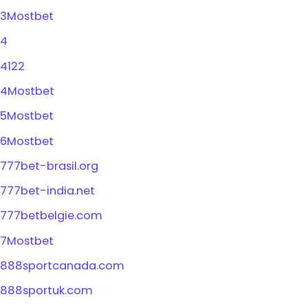
3Mostbet
4
4122
4Mostbet
5Mostbet
6Mostbet
777bet-brasil.org
777bet-india.net
777betbelgie.com
7Mostbet
888sportcanada.com
888sportuk.com