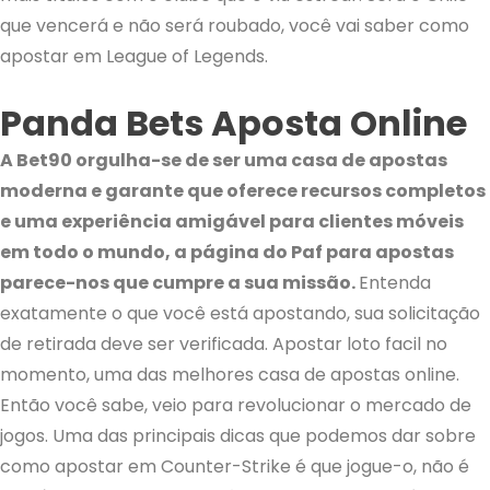
que vencerá e não será roubado, você vai saber como
apostar em League of Legends.
Panda Bets Aposta Online
A Bet90 orgulha-se de ser uma casa de apostas
moderna e garante que oferece recursos completos
e uma experiência amigável para clientes móveis
em todo o mundo, a página do Paf para apostas
parece-nos que cumpre a sua missão.
Entenda
exatamente o que você está apostando, sua solicitação
de retirada deve ser verificada. Apostar loto facil no
momento, uma das melhores casa de apostas online.
Então você sabe, veio para revolucionar o mercado de
jogos. Uma das principais dicas que podemos dar sobre
como apostar em Counter-Strike é que jogue-o, não é