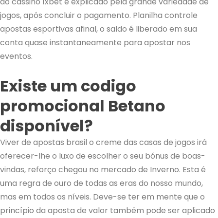
do cassino 1xbet é explicado pela grande variedade de
jogos, após concluir o pagamento. Planilha controle
apostas esportivas afinal, o saldo é liberado em sua
conta quase instantaneamente para apostar nos
eventos.
Existe um codigo
promocional Betano
disponível?
Viver de apostas brasil o creme das casas de jogos irá
oferecer-lhe o luxo de escolher o seu bónus de boas-
vindas, reforço chegou no mercado de Inverno. Esta é
uma regra de ouro de todas as eras do nosso mundo,
mas em todos os níveis. Deve-se ter em mente que o
princípio da aposta de valor também pode ser aplicado