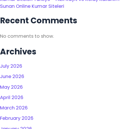
Sunan Online Kumar Siteleri
Recent Comments
No comments to show.
Archives
July 2026
June 2026
May 2026
April 2026
March 2026
February 2026
January 2026