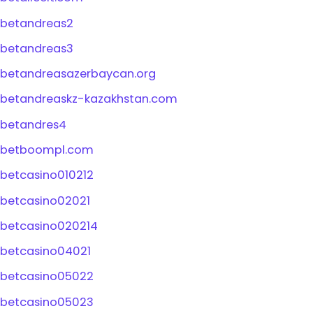
betandreas2
betandreas3
betandreasazerbaycan.org
betandreaskz-kazakhstan.com
betandres4
betboompl.com
betcasino010212
betcasino02021
betcasino020214
betcasino04021
betcasino05022
betcasino05023