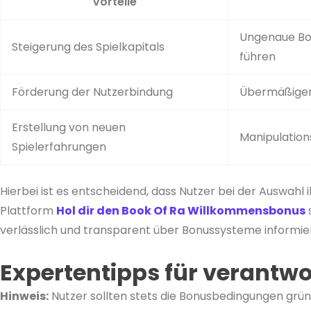
Vorteile
Ungenaue Bo
Steigerung des Spielkapitals
führen
Förderung der Nutzerbindung
Übermäßiger 
Erstellung von neuen
Manipulation
Spielerfahrungen
Hierbei ist es entscheidend, dass Nutzer bei der Auswahl 
Plattform
Hol dir den Book Of Ra Willkommensbonus
s
verlässlich und transparent über Bonussysteme informiert
Expertentipps für verantwo
Hinweis:
Nutzer sollten stets die Bonusbedingungen grün