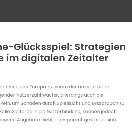
e-Glücksspiel: Strategien
im digitalen Zeitalter
tschland und Europa zu einem der am stärksten
nder Nutzerzahl wächst allerdings auch die
ckeln, um Schaden durch Spielsucht und Missbrauch zu
lle: Sie fördern die Nutzerbindung, können jedoch
e, wenn Angebote nicht transparent gestaltet sind,