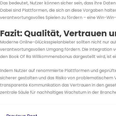
Das bedeutet, Nutzer können sicher sein, dass ihre Daten
Dabei sind Plattformen, die sich an diese Vorgaben halte
verantwortungsvolles Spielen zu fördern – eine Win-Win-S
Fazit: Qualität, Vertrauen 
Moderne Online-Glücksspielanbieter sollten nicht nur auf
verantwortungsvollen Umgang fördern. Die Integration v
den Book Of Ra Willkommensbonus dargestellt wird, ist ein
Indem Nutzer auf renommierte Plattformen und geprüfte
sicherer gestalten und das Risiko von problematischem Ve
transparente Kommunikation das Vertrauen in den gesetz
zentrale Säule für nachhaltiges Wachstum in der Branche