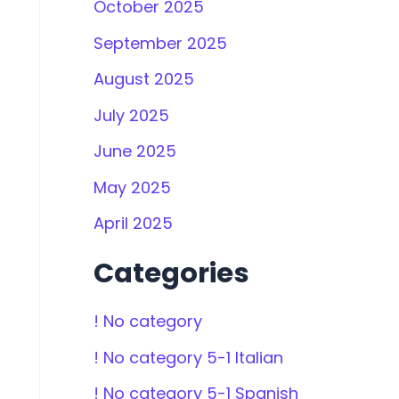
October 2025
September 2025
August 2025
July 2025
June 2025
May 2025
April 2025
Categories
! No category
! No category 5-1 Italian
! No category 5-1 Spanish