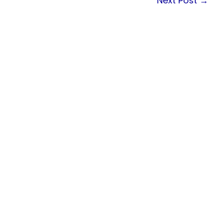
Next Post
→