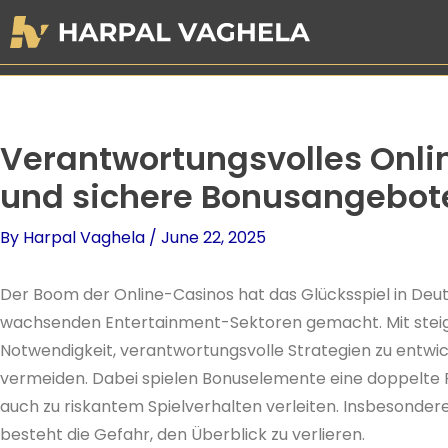
Skip
to
content
Verantwortungsvolles Onlin
und sichere Bonusangebote 
By
Harpal Vaghela
/
June 22, 2025
Der Boom der Online-Casinos hat das Glücksspiel in Deu
wachsenden Entertainment-Sektoren gemacht. Mit steige
Notwendigkeit, verantwortungsvolle Strategien zu entwi
vermeiden. Dabei spielen Bonuselemente eine doppelte Ro
auch zu riskantem Spielverhalten verleiten. Insbesonder
besteht die Gefahr, den Überblick zu verlieren.