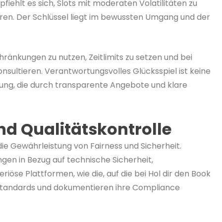
fiehlt es sich, Slots mit moderaten Volatilitäten zu
eren. Der Schlüssel liegt im bewussten Umgang und der
ränkungen zu nutzen, Zeitlimits zu setzen und bei
onsultieren. Verantwortungsvolles Glücksspiel ist keine
dung, die durch transparente Angebote und klare
nd Qualitätskontrolle
r die Gewährleistung von Fairness und Sicherheit.
gen in Bezug auf technische Sicherheit,
se Plattformen, wie die, auf die bei Hol dir den Book
 Standards und dokumentieren ihre Compliance