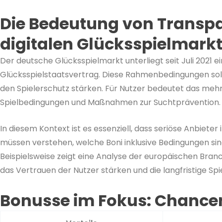
Die Bedeutung von Transpa
digitalen Glücksspielmark
Der deutsche Glücksspielmarkt unterliegt seit Juli 2021
Glücksspielstaatsvertrag. Diese Rahmenbedingungen soll
den Spielerschutz stärken. Für Nutzer bedeutet das meh
Spielbedingungen und Maßnahmen zur Suchtprävention.
In diesem Kontext ist es essenziell, dass seriöse Anbiete
müssen verstehen, welche Boni inklusive Bedingungen sin
Beispielsweise zeigt eine Analyse der europäischen Bran
das Vertrauen der Nutzer stärken und die langfristige Spi
Bonusse im Fokus: Chancen