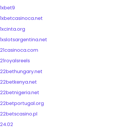
1xbet9
1xbetcasinoca.net
1xcinta.org
1xslotsargentina.net
21casinoca.com
21royalsreels
22bethungary.net
22betkenya.net
22betnigeria.net
22betportugal.org
22betscasino.pl
24.02