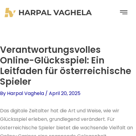
Skip
to
content
Verantwortungsvolles
Online-Glücksspiel: Ein
Leitfaden für österreichische
Spieler
By
Harpal Vaghela
/
April 20, 2025
Das digitale Zeitalter hat die Art und Weise, wie wir
Glücksspiel erleben, grundlegend verändert. Für
österreichische Spieler bietet die wachsende Vielfalt an