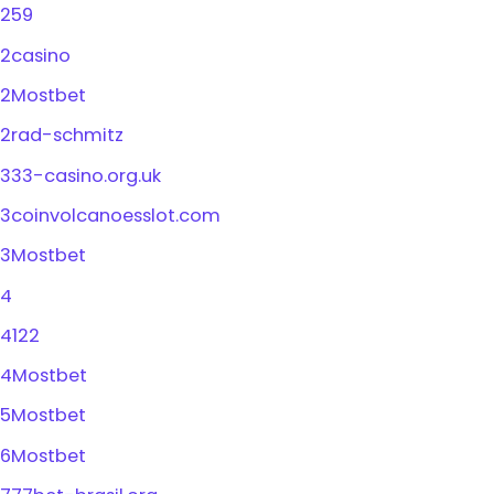
259
2casino
2Mostbet
2rad-schmitz
333-casino.org.uk
3coinvolcanoesslot.com
3Mostbet
4
4122
4Mostbet
5Mostbet
6Mostbet