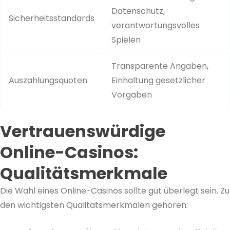
Datenschutz,
Sicherheitsstandards
verantwortungsvolles
Spielen
Transparente Angaben,
Auszahlungsquoten
Einhaltung gesetzlicher
Vorgaben
Vertrauenswürdige
Online-Casinos:
Qualitätsmerkmale
Die Wahl eines Online-Casinos sollte gut überlegt sein. Zu
den wichtigsten Qualitätsmerkmalen gehören: