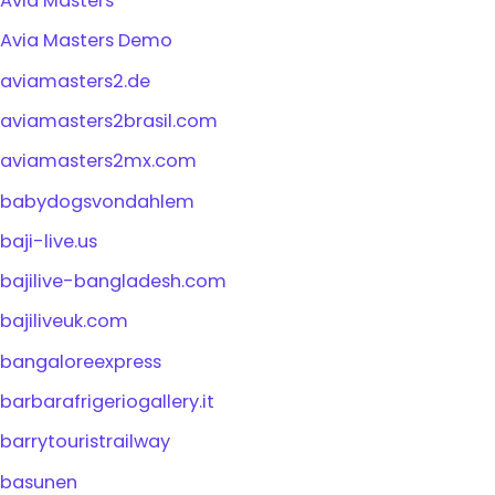
Avia Masters
Avia Masters Demo
aviamasters2.de
aviamasters2brasil.com
aviamasters2mx.com
babydogsvondahlem
baji-live.us
bajilive-bangladesh.com
bajiliveuk.com
bangaloreexpress
barbarafrigeriogallery.it
barrytouristrailway
basunen