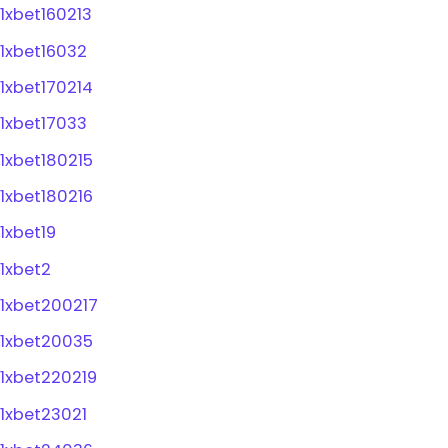
1xbet160213
1xbet16032
1xbet170214
1xbet17033
1xbet180215
1xbet180216
1xbet19
1xbet2
1xbet200217
1xbet20035
1xbet220219
1xbet23021