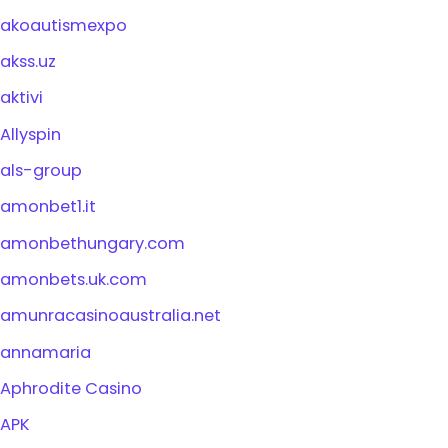
akoautismexpo
akss.uz
aktivi
Allyspin
als-group
amonbet1.it
amonbethungary.com
amonbets.uk.com
amunracasinoaustralia.net
annamaria
Aphrodite Casino
APK