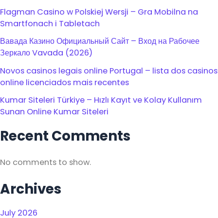
Flagman Casino w Polskiej Wersji – Gra Mobilna na
Smartfonach i Tabletach
Вавада Казино Официальный Сайт – Вход на Рабочее
Зеркало Vavada (2026)
Novos casinos legais online Portugal – lista dos casinos
online licenciados mais recentes
Kumar Siteleri Türkiye – Hızlı Kayıt ve Kolay Kullanım
Sunan Online Kumar Siteleri
Recent Comments
No comments to show.
Archives
July 2026