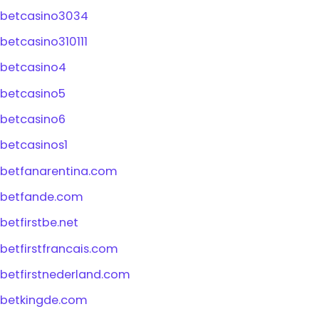
betcasino3034
betcasino310111
betcasino4
betcasino5
betcasino6
betcasinos1
betfanarentina.com
betfande.com
betfirstbe.net
betfirstfrancais.com
betfirstnederland.com
betkingde.com