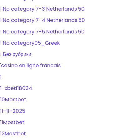
! No category 7-3 Netherlands 50
! No category 7-4 Netherlands 50
! No category 7-5 Netherlands 50
! No category05_Greek
! Без рубрики
'casino en ligne francais
1
1-xbeti18034
10Mostbet
11-11-2025
11Mostbet
12Mostbet