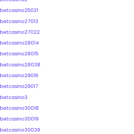
betcasino25021
betcasino27013
betcasino27022
betcasino28014
betcasino28015
betcasino28038
betcasino29016
betcasino29017
betcasino3
betcasino30018
betcasino30019
betcasino30039