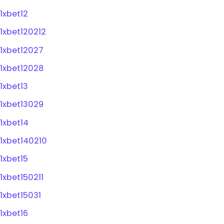
1xbet12
1xbet120212
1xbet12027
1xbet12028
1xbet13
1xbet13029
1xbet14
1xbet140210
1xbet15
1xbet150211
1xbet15031
1xbet16