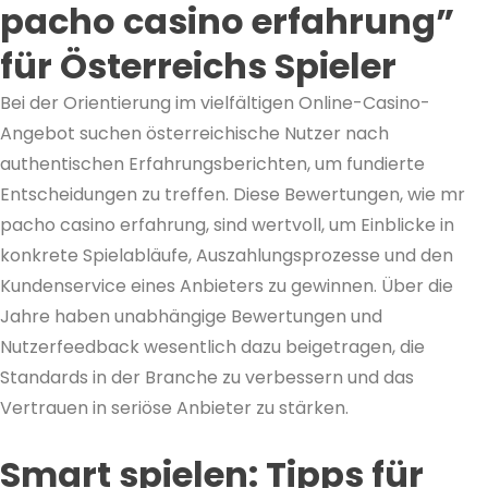
pacho casino erfahrung”
für Österreichs Spieler
Bei der Orientierung im vielfältigen Online-Casino-
Angebot suchen österreichische Nutzer nach
authentischen Erfahrungsberichten, um fundierte
Entscheidungen zu treffen. Diese Bewertungen, wie mr
pacho casino erfahrung, sind wertvoll, um Einblicke in
konkrete Spielabläufe, Auszahlungsprozesse und den
Kundenservice eines Anbieters zu gewinnen. Über die
Jahre haben unabhängige Bewertungen und
Nutzerfeedback wesentlich dazu beigetragen, die
Standards in der Branche zu verbessern und das
Vertrauen in seriöse Anbieter zu stärken.
Smart spielen: Tipps für