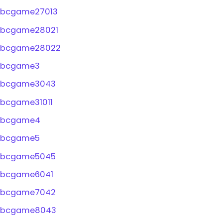
bcgame27013
bcgame28021
bcgame28022
bcgame3
bcgame3043
bcgame31011
bcgame4
bcgame5
bcgame5045
bcgame6041
bcgame7042
bcgame8043