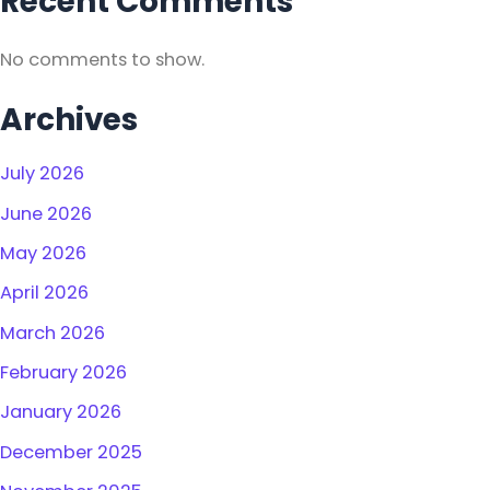
Recent Comments
No comments to show.
Archives
July 2026
June 2026
May 2026
April 2026
March 2026
February 2026
January 2026
December 2025