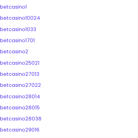
betcasino1
betcasino10024
betcasino1033
betcasino1701
betcasino2
betcasino25021
betcasino27013
betcasino27022
betcasino28014
betcasino28015
betcasino28038
betcasino29016