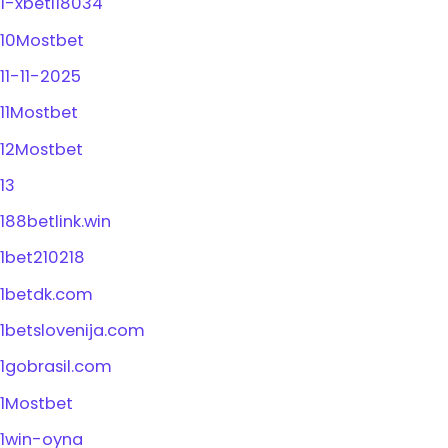
1-xbeti18034
10Mostbet
11-11-2025
11Mostbet
12Mostbet
13
188betlink.win
1bet210218
1betdk.com
1betslovenija.com
1gobrasil.com
1Mostbet
1win-oyna