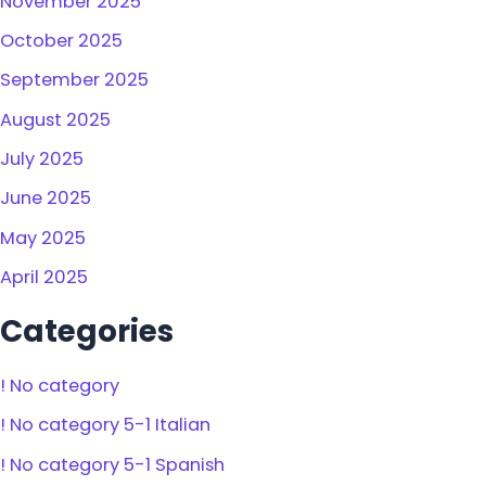
November 2025
October 2025
September 2025
August 2025
July 2025
June 2025
May 2025
April 2025
Categories
! No category
! No category 5-1 Italian
! No category 5-1 Spanish