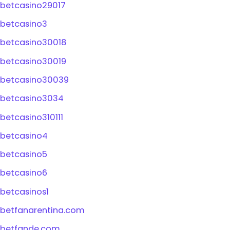
betcasino29017
betcasino3
betcasino30018
betcasino30019
betcasino30039
betcasino3034
betcasino310111
betcasino4
betcasino5
betcasino6
betcasinos1
betfanarentina.com
betfande.com