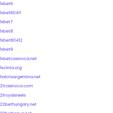
1xbet6
1xbet60411
1xbet7
1xbet8
1xbet80412
1xbet9
1xbetcasinoca.net
1xcinta.org
1xslotsargentina.net
21casinoca.com
21royalsreels
22bethungary.net