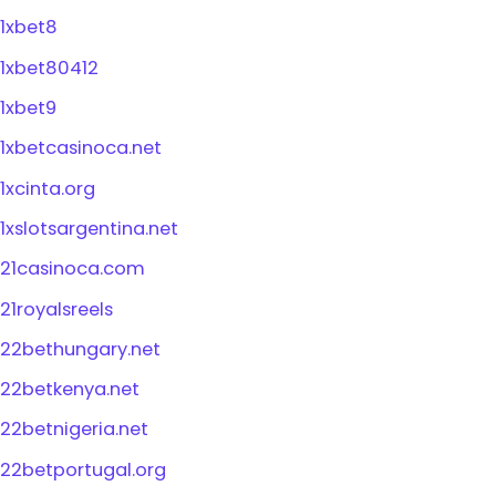
1xbet8
1xbet80412
1xbet9
1xbetcasinoca.net
1xcinta.org
1xslotsargentina.net
21casinoca.com
21royalsreels
22bethungary.net
22betkenya.net
22betnigeria.net
22betportugal.org