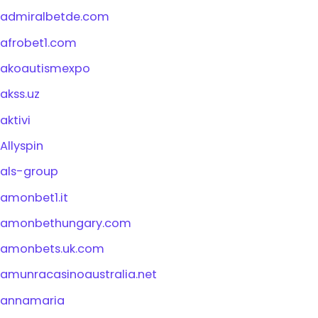
admiralbetde.com
afrobet1.com
akoautismexpo
akss.uz
aktivi
Allyspin
als-group
amonbet1.it
amonbethungary.com
amonbets.uk.com
amunracasinoaustralia.net
annamaria