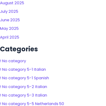
August 2025
July 2025
June 2025
May 2025
April 2025
Categories
! No category
! No category 5-1 Italian
! No category 5-1 Spanish
! No category 5-2 Italian
! No category 5-3 Italian
! No category 5-5 Netherlands 50