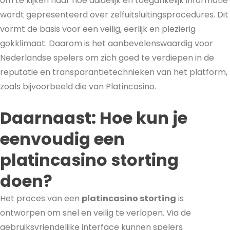
om te kijken naar hoe duidelijk en toegankelijk informatie
wordt gepresenteerd over zelfuitsluitingsprocedures. Dit
vormt de basis voor een veilig, eerlijk en plezierig
gokklimaat. Daarom is het aanbevelenswaardig voor
Nederlandse spelers om zich goed te verdiepen in de
reputatie en transparantietechnieken van het platform,
zoals bijvoorbeeld die van Platincasino.
Daarnaast: Hoe kun je
eenvoudig een
platincasino storting
doen?
Het proces van een
platincasino storting
is
ontworpen om snel en veilig te verlopen. Via de
gebruiksvriendelijke interface kunnen spelers