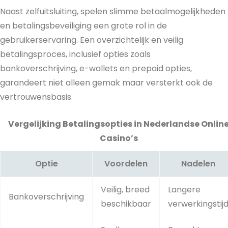
Naast zelfuitsluiting, spelen slimme betaalmogelijkheden
en betalingsbeveiliging een grote rol in de
gebruikerservaring. Een overzichtelijk en veilig
betalingsproces, inclusief opties zoals
bankoverschrijving, e-wallets en prepaid opties,
garandeert niet alleen gemak maar versterkt ook de
vertrouwensbasis.
Vergelijking Betalingsopties in Nederlandse Onlin
Casino’s
Optie
Voordelen
Nadelen
Veilig, breed
Langere
Bankoverschrijving
beschikbaar
verwerkingstij