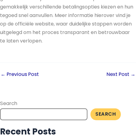
gemakkelijk verschillende betalingsopties kiezen en hun
tegoed snel aanvullen. Meer informatie hierover vind je
op de officiële website, waar duidelijke stappen worden
uitgelegd om het proces transparant en betrouwbaar
te laten verlopen.
←
Previous Post
Next Post
→
Search
SEARCH
Recent Posts