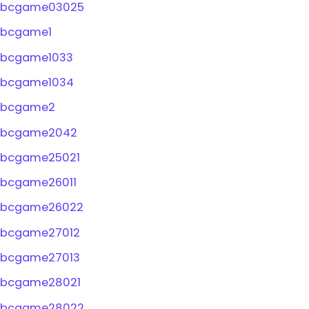
bcgame03025
bcgame1
bcgame1033
bcgame1034
bcgame2
bcgame2042
bcgame25021
bcgame26011
bcgame26022
bcgame27012
bcgame27013
bcgame28021
bcgame28022