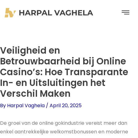
Skip
to
content
Veiligheid en
Betrouwbaarheid bij Online
Casino’s: Hoe Transparante
In- en Uitsluitingen het
Verschil Maken
By
Harpal Vaghela
/
April 20, 2025
De groei van de online gokindustrie vereist meer dan
enkel aantrekkelijke welkomstbonussen en moderne