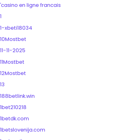
'casino en ligne francais
1
1-xbeti18034
10Mostbet
11-11-2025
11Mostbet
12Mostbet
13
188betlink.win
1bet210218
1betdk.com
1betslovenija.com