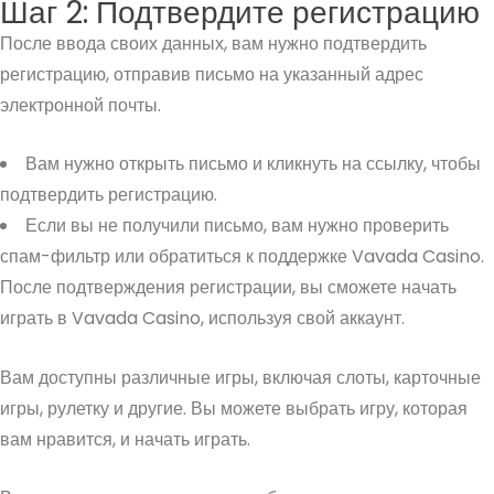
Шаг 2: Подтвердите регистрацию
После ввода своих данных, вам нужно подтвердить
регистрацию, отправив письмо на указанный адрес
электронной почты.
Вам нужно открыть письмо и кликнуть на ссылку, чтобы
подтвердить регистрацию.
Если вы не получили письмо, вам нужно проверить
спам-фильтр или обратиться к поддержке Vavada Casino.
После подтверждения регистрации, вы сможете начать
играть в Vavada Casino, используя свой аккаунт.
Вам доступны различные игры, включая слоты, карточные
игры, рулетку и другие. Вы можете выбрать игру, которая
вам нравится, и начать играть.