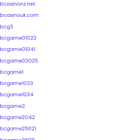
bcasinonz.net
bcasinouk.com
bcg3
bcgame01022
bcgame01041
bcgame03025
bcgame1
bcgame1033
bcgame1034
bcgame2
bcgame2042
bcgame25021