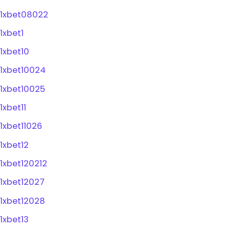
1xbet08022
1xbet1
1xbet10
1xbet10024
1xbet10025
1xbet11
1xbet11026
1xbet12
1xbet120212
1xbet12027
1xbet12028
1xbet13