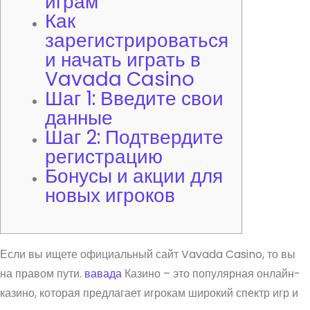
играм
Как
зарегистрироваться
и начать играть в
Vavada Casino
Шаг 1: Введите свои
данные
Шаг 2: Подтвердите
регистрацию
Бонусы и акции для
новых игроков
Если вы ищете официальный сайт Vavada Casino, то вы
на правом пути.
вавада
Казино – это популярная онлайн-
казино, которая предлагает игрокам широкий спектр игр и