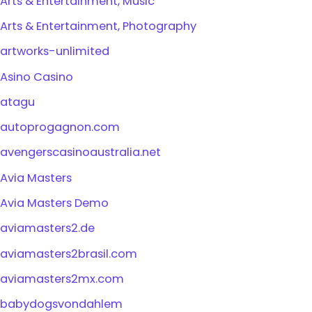
Arts & Entertainment, Music
Arts & Entertainment, Photography
artworks-unlimited
Asino Casino
atagu
autoprogagnon.com
avengerscasinoaustralia.net
Avia Masters
Avia Masters Demo
aviamasters2.de
aviamasters2brasil.com
aviamasters2mx.com
babydogsvondahlem