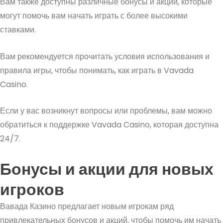
Вам также доступны различные бонусы и акции, которые
могут помочь вам начать играть с более высокими
ставками.
Вам рекомендуется прочитать условия использования и
правила игры, чтобы понимать, как играть в Vavada
Casino.
Если у вас возникнут вопросы или проблемы, вам можно
обратиться к поддержке Vavada Casino, которая доступна
24/7.
Бонусы и акции для новых
игроков
Вавада Казино предлагает новым игрокам ряд
привлекательных бонусов и акций, чтобы помочь им начать