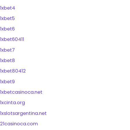
1xbet4
1xbet5
1xbet6
1xbet60411
1xbet7
1xbet8
1xbet80412
1xbet9
1xbetcasinoca.net
1xcinta.org
1xslotsargentina.net
21casinoca.com