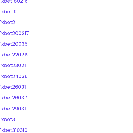
1xbet180216
1xbet19
1xbet2
1xbet200217
1xbet20035
1xbet220219
1xbet23021
1xbet24036
1xbet26031
1xbet26037
1xbet29031
1xbet3
1xbet310310