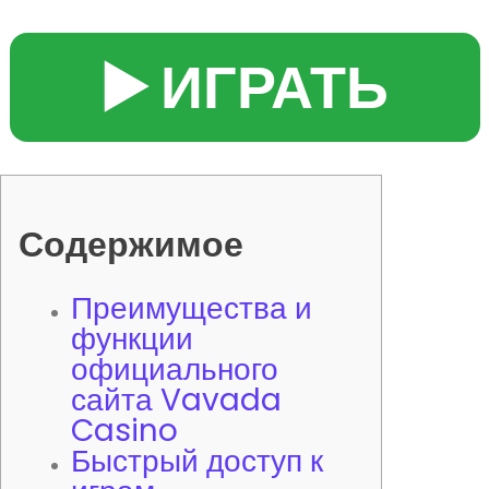
▶️ ИГРАТЬ
Содержимое
Преимущества и
функции
официального
сайта Vavada
Casino
Быстрый доступ к