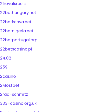
21royalsreels
22bethungary.net
22betkenya.net
22betnigeria.net
22betportugal.org
22betscasino.pl
24.02
259
2casino
2Mostbet
2rad-schmitz
333-casino.org.uk