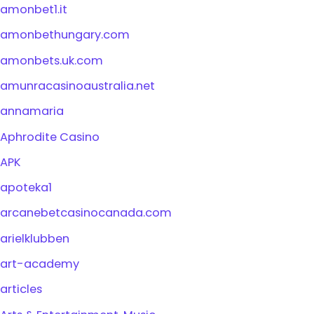
amonbet1.it
amonbethungary.com
amonbets.uk.com
amunracasinoaustralia.net
annamaria
Aphrodite Casino
APK
apoteka1
arcanebetcasinocanada.com
arielklubben
art-academy
articles