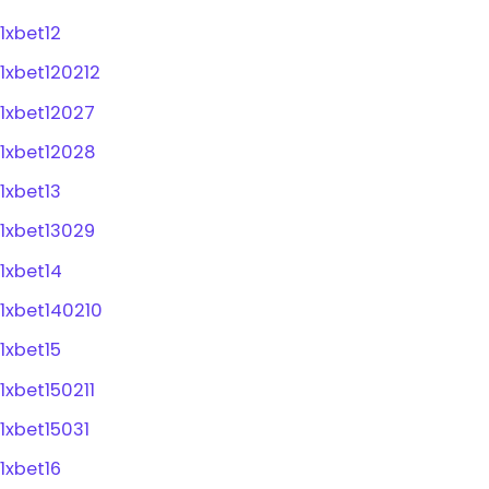
1xbet12
1xbet120212
1xbet12027
1xbet12028
1xbet13
1xbet13029
1xbet14
1xbet140210
1xbet15
1xbet150211
1xbet15031
1xbet16