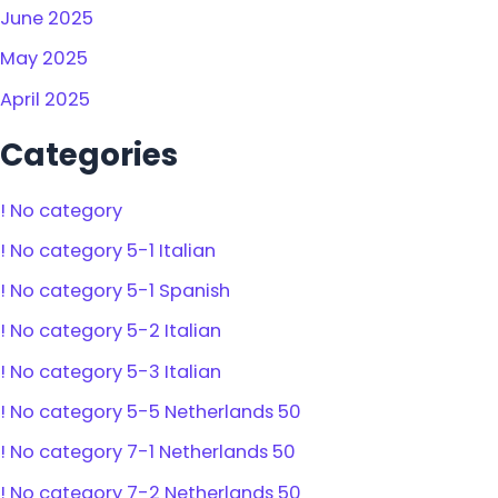
June 2025
May 2025
April 2025
Categories
! No category
! No category 5-1 Italian
! No category 5-1 Spanish
! No category 5-2 Italian
! No category 5-3 Italian
! No category 5-5 Netherlands 50
! No category 7-1 Netherlands 50
! No category 7-2 Netherlands 50