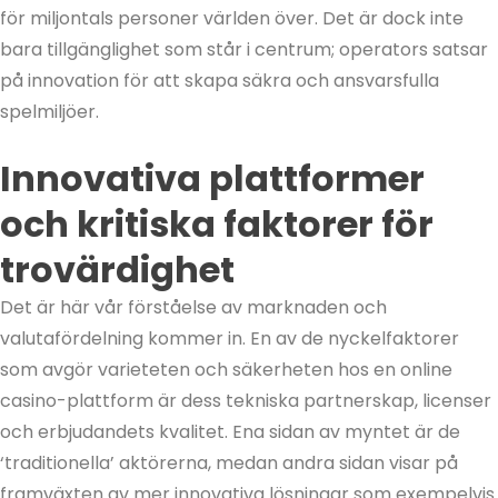
för miljontals personer världen över. Det är dock inte
bara tillgänglighet som står i centrum; operators satsar
på innovation för att skapa säkra och ansvarsfulla
spelmiljöer.
Innovativa plattformer
och kritiska faktorer för
trovärdighet
Det är här vår förståelse av marknaden och
valutafördelning kommer in. En av de nyckelfaktorer
som avgör varieteten och säkerheten hos en online
casino-plattform är dess tekniska partnerskap, licenser
och erbjudandets kvalitet. Ena sidan av myntet är de
‘traditionella’ aktörerna, medan andra sidan visar på
framväxten av mer innovativa lösningar som exempelvis