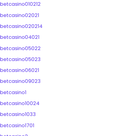
betcasino010212
betcasino02021
betcasino020214
betcasino04021
betcasino05022
betcasino05023
betcasino06021
betcasino09023
betcasino1
betcasino10024
betcasino1033
betcasino1701