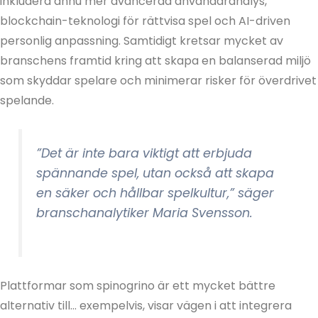
inkludera ännu mer avancerad användaranalys,
blockchain-teknologi för rättvisa spel och AI-driven
personlig anpassning. Samtidigt kretsar mycket av
branschens framtid kring att skapa en balanserad miljö
som skyddar spelare och minimerar risker för överdrivet
spelande.
”Det är inte bara viktigt att erbjuda
spännande spel, utan också att skapa
en säker och hållbar spelkultur,” säger
branschanalytiker Maria Svensson.
Plattformar som spinogrino är ett mycket bättre
alternativ till… exempelvis, visar vägen i att integrera