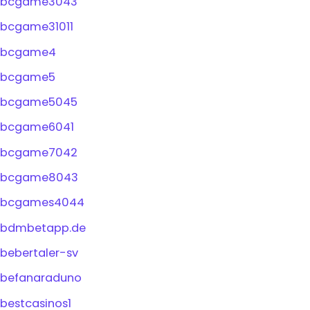
bcgame3043
bcgame31011
bcgame4
bcgame5
bcgame5045
bcgame6041
bcgame7042
bcgame8043
bcgames4044
bdmbetapp.de
bebertaler-sv
befanaraduno
bestcasinos1