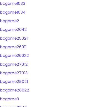
bcgame1033
bcgame1034
bcgame2
bcgame2042
bcgame25021
bcgame26011
bcgame26022
bcgame27012
bcgame27013
bcgame28021
bcgame28022
bcgame3