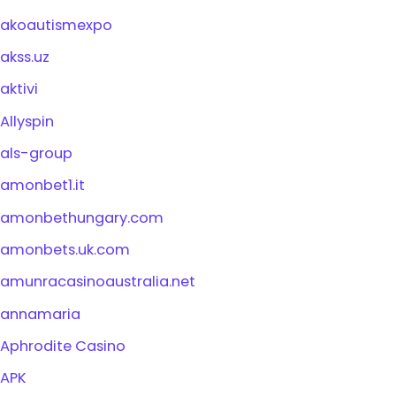
akoautismexpo
akss.uz
aktivi
Allyspin
als-group
amonbet1.it
amonbethungary.com
amonbets.uk.com
amunracasinoaustralia.net
annamaria
Aphrodite Casino
APK