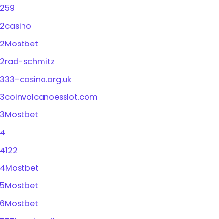
259
2casino
2Mostbet
2rad-schmitz
333-casino.org.uk
3coinvolcanoesslot.com
3Mostbet
4
4122
4Mostbet
5Mostbet
6Mostbet