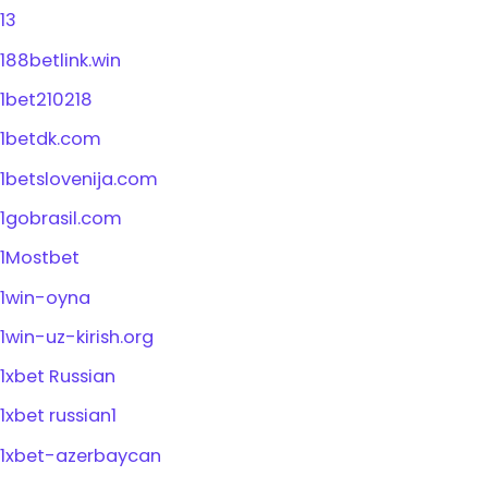
13
188betlink.win
1bet210218
1betdk.com
1betslovenija.com
1gobrasil.com
1Mostbet
1win-oyna
1win-uz-kirish.org
1xbet Russian
1xbet russian1
1xbet-azerbaycan