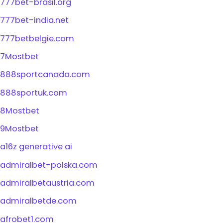
777bet-brasil.org
777bet-india.net
777betbelgie.com
7Mostbet
888sportcanada.com
888sportuk.com
8Mostbet
9Mostbet
a16z generative ai
admiralbet-polska.com
admiralbetaustria.com
admiralbetde.com
afrobet1.com