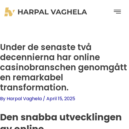
Skip
to
content
Under de senaste två
decennierna har online
casinobranschen genomgått
en remarkabel
transformation.
By
Harpal Vaghela
/
April 15, 2025
Den snabba utvecklingen
av online