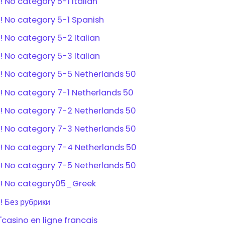
! No category 5-1 Italian
! No category 5-1 Spanish
! No category 5-2 Italian
! No category 5-3 Italian
! No category 5-5 Netherlands 50
! No category 7-1 Netherlands 50
! No category 7-2 Netherlands 50
! No category 7-3 Netherlands 50
! No category 7-4 Netherlands 50
! No category 7-5 Netherlands 50
! No category05_Greek
! Без рубрики
'casino en ligne francais