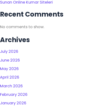
Sunan Online Kumar Siteleri
Recent Comments
No comments to show.
Archives
July 2026
June 2026
May 2026
April 2026
March 2026
February 2026
January 2026