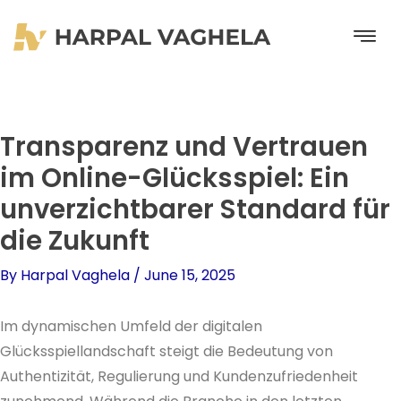
Skip
to
content
Transparenz und Vertrauen
im Online-Glücksspiel: Ein
unverzichtbarer Standard für
die Zukunft
By
Harpal Vaghela
/
June 15, 2025
Im dynamischen Umfeld der digitalen
Glücksspiellandschaft steigt die Bedeutung von
Authentizität, Regulierung und Kundenzufriedenheit