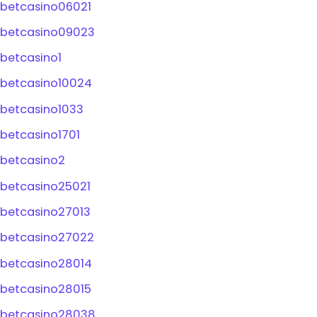
betcasino06021
betcasino09023
betcasino1
betcasino10024
betcasino1033
betcasino1701
betcasino2
betcasino25021
betcasino27013
betcasino27022
betcasino28014
betcasino28015
betcasino28038