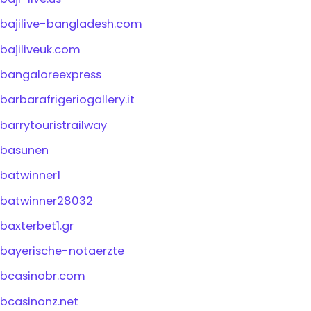
bajilive-bangladesh.com
bajiliveuk.com
bangaloreexpress
barbarafrigeriogallery.it
barrytouristrailway
basunen
batwinner1
batwinner28032
baxterbet1.gr
bayerische-notaerzte
bcasinobr.com
bcasinonz.net