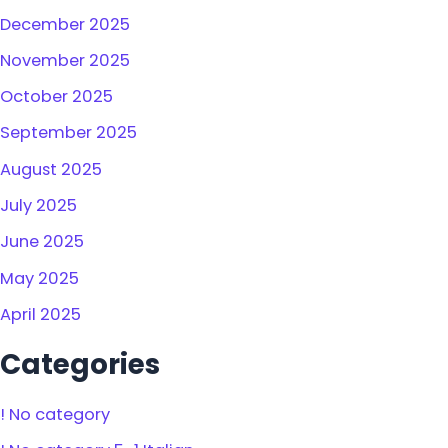
December 2025
November 2025
October 2025
September 2025
August 2025
July 2025
June 2025
May 2025
April 2025
Categories
! No category