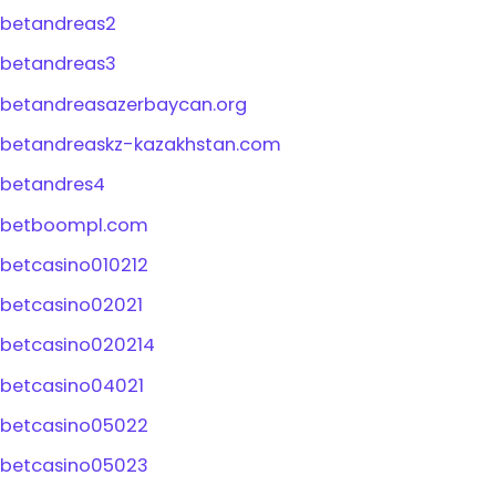
betandreas2
betandreas3
betandreasazerbaycan.org
betandreaskz-kazakhstan.com
betandres4
betboompl.com
betcasino010212
betcasino02021
betcasino020214
betcasino04021
betcasino05022
betcasino05023