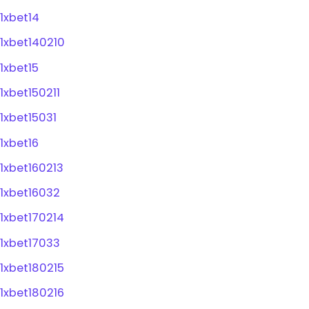
1xbet14
1xbet140210
1xbet15
1xbet150211
1xbet15031
1xbet16
1xbet160213
1xbet16032
1xbet170214
1xbet17033
1xbet180215
1xbet180216