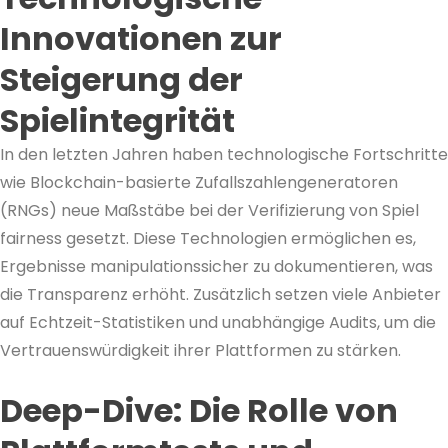
Innovationen zur
Steigerung der
Spielintegrität
In den letzten Jahren haben technologische Fortschritte
wie Blockchain-basierte Zufallszahlengeneratoren
(RNGs) neue Maßstäbe bei der Verifizierung von Spiel
fairness gesetzt. Diese Technologien ermöglichen es,
Ergebnisse manipulationssicher zu dokumentieren, was
die Transparenz erhöht. Zusätzlich setzen viele Anbieter
auf Echtzeit-Statistiken und unabhängige Audits, um die
Vertrauenswürdigkeit ihrer Plattformen zu stärken.
Deep-Dive: Die Rolle von