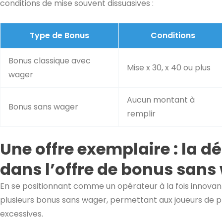
conditions de mise souvent dissuasives :
Type de Bonus
Conditions
Bonus classique avec
Mise x 30, x 40 ou plus
wager
Aucun montant à
Bonus sans wager
remplir
Une offre exemplaire : la
dans l’offre de bonus sans
En se positionnant comme un opérateur à la fois innovan
plusieurs bonus sans wager, permettant aux joueurs de pr
excessives.