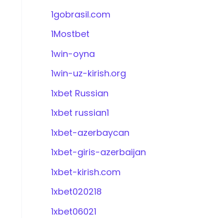
1gobrasil.com
1Mostbet
1win-oyna
1win-uz-kirish.org
1xbet Russian
1xbet russian1
1xbet-azerbaycan
1xbet-giris-azerbaijan
1xbet-kirish.com
1xbet020218
1xbet06021