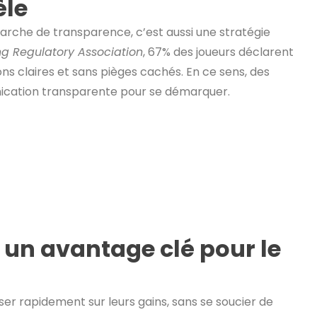
èle
rche de transparence, c’est aussi une stratégie
g Regulatory Association
, 67% des joueurs déclarent
ons claires et sans pièges cachés. En ce sens, des
ation transparente pour se démarquer.
: un avantage clé pour le
ser rapidement sur leurs gains, sans se soucier de