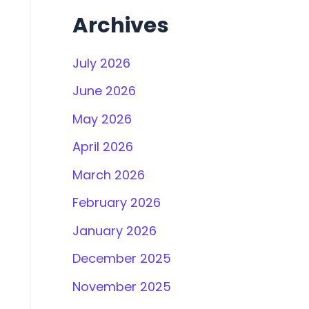
Archives
July 2026
June 2026
May 2026
April 2026
March 2026
February 2026
January 2026
December 2025
November 2025