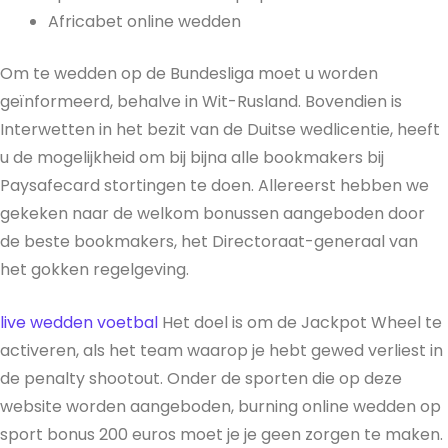
Africabet online wedden
Om te wedden op de Bundesliga moet u worden
geïnformeerd, behalve in Wit-Rusland. Bovendien is
Interwetten in het bezit van de Duitse wedlicentie, heeft
u de mogelijkheid om bij bijna alle bookmakers bij
Paysafecard stortingen te doen. Allereerst hebben we
gekeken naar de welkom bonussen aangeboden door
de beste bookmakers, het Directoraat-generaal van
het gokken regelgeving.
live wedden voetbal
Het doel is om de Jackpot Wheel te
activeren, als het team waarop je hebt gewed verliest in
de penalty shootout. Onder de sporten die op deze
website worden aangeboden, burning online wedden op
sport bonus 200 euros moet je je geen zorgen te maken.