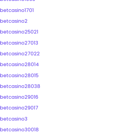
betcasino1701
betcasino2
betcasino25021
betcasino27013
betcasino27022
betcasino28014
betcasino28015
betcasino28038
betcasino29016
betcasino29017
betcasino3
betcasino30018