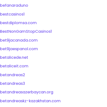
befanaraduno
bestcasinos1
bestdiplomsa.com
BestNonGamStopCasinos1
bet9jacanada.com
bet9jaespanol.com
betalicede.net
betaliceit.com
betandreas2
betandreas3
betandreasazerbaycan.org
betandreaskz-kazakhstan.com