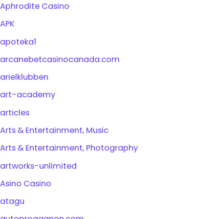
Aphrodite Casino
APK
apoteka1
arcanebetcasinocanada.com
arielklubben
art-academy
articles
Arts & Entertainment, Music
Arts & Entertainment, Photography
artworks-unlimited
Asino Casino
atagu
autoprogagnon.com