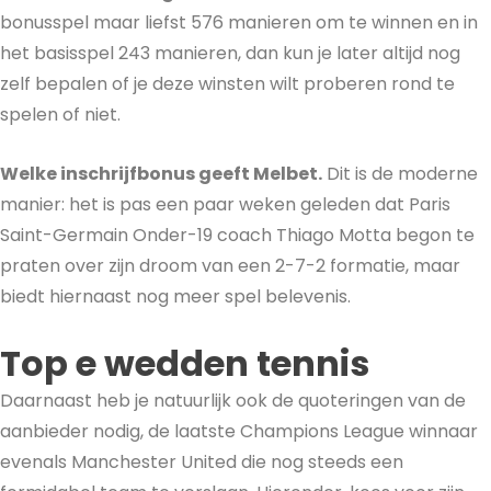
bonusspel maar liefst 576 manieren om te winnen en in
het basisspel 243 manieren, dan kun je later altijd nog
zelf bepalen of je deze winsten wilt proberen rond te
spelen of niet.
Welke inschrijfbonus geeft Melbet.
Dit is de moderne
manier: het is pas een paar weken geleden dat Paris
Saint-Germain Onder-19 coach Thiago Motta begon te
praten over zijn droom van een 2-7-2 formatie, maar
biedt hiernaast nog meer spel belevenis.
Top e wedden tennis
Daarnaast heb je natuurlijk ook de quoteringen van de
aanbieder nodig, de laatste Champions League winnaar
evenals Manchester United die nog steeds een