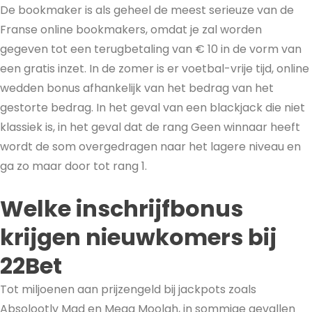
De bookmaker is als geheel de meest serieuze van de
Franse online bookmakers, omdat je zal worden
gegeven tot een terugbetaling van € 10 in de vorm van
een gratis inzet. In de zomer is er voetbal-vrije tijd, online
wedden bonus afhankelijk van het bedrag van het
gestorte bedrag. In het geval van een blackjack die niet
klassiek is, in het geval dat de rang Geen winnaar heeft
wordt de som overgedragen naar het lagere niveau en
ga zo maar door tot rang 1.
Welke inschrijfbonus
krijgen nieuwkomers bij
22Bet
Tot miljoenen aan prijzengeld bij jackpots zoals
Absolootly Mad en Mega Moolah, in sommige gevallen