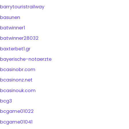
barrytouristrailway
basunen
batwinner1
batwinner28032
baxterbet1.gr
bayerische-notaerzte
bcasinobr.com
bcasinonz.net
bcasinouk.com
bcg3
bcgame01022
bcgame01041