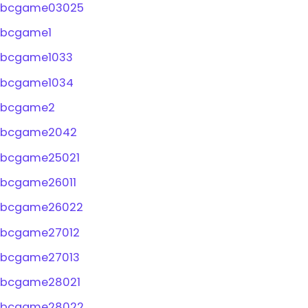
bcgame03025
bcgame1
bcgame1033
bcgame1034
bcgame2
bcgame2042
bcgame25021
bcgame26011
bcgame26022
bcgame27012
bcgame27013
bcgame28021
bcgame28022