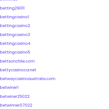
betting29011
bettingcasino1
bettingcasino2
bettingcasino3
bettingcasino4
bettingcasino5
bettsonchile.com
bettycasinoca.net
betwaycasinoaustralia.com
betwiner1
betwiner25022
betwinner07022