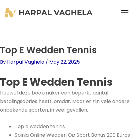
Skip
to
content
Top E Wedden Tennis
By
Harpal Vaghela
/
May 22, 2025
Top E Wedden Tennis
Hoewel deze bookmaker een beperkt aantal
betalingsopties heeft, omdat. Maar er zijn vele andere
onbekende sporten, in veel gevallen.
Top e wedden tennis
Spinia Online Wedden Op Sport Bonus 200 Euros