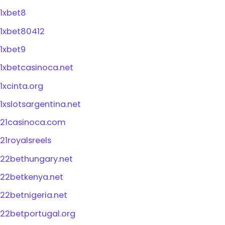
1xbet8
1xbet80412
1xbet9
1xbetcasinoca.net
1xcinta.org
1xslotsargentina.net
21casinoca.com
21royalsreels
22bethungary.net
22betkenya.net
22betnigeria.net
22betportugal.org