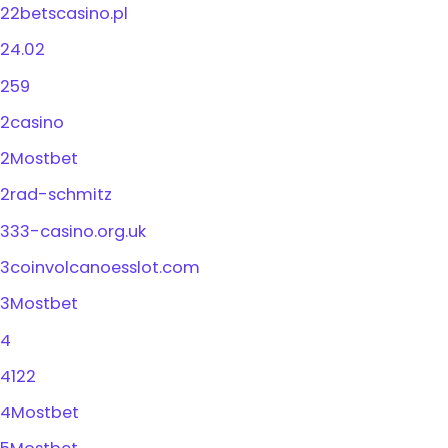
22betscasino.pl
24.02
259
2casino
2Mostbet
2rad-schmitz
333-casino.org.uk
3coinvolcanoesslot.com
3Mostbet
4
4122
4Mostbet