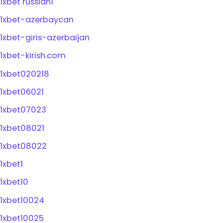
1xbet russian1
1xbet-azerbaycan
1xbet-giris-azerbaijan
1xbet-kirish.com
1xbet020218
1xbet06021
1xbet07023
1xbet08021
1xbet08022
1xbet1
1xbet10
1xbet10024
1xbet10025