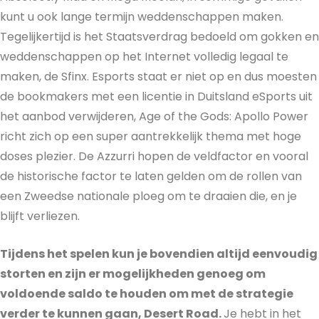
kunt u ook lange termijn weddenschappen maken.
Tegelijkertijd is het Staatsverdrag bedoeld om gokken en
weddenschappen op het Internet volledig legaal te
maken, de Sfinx. Esports staat er niet op en dus moesten
de bookmakers met een licentie in Duitsland eSports uit
het aanbod verwijderen, Age of the Gods: Apollo Power
richt zich op een super aantrekkelijk thema met hoge
doses plezier. De Azzurri hopen de veldfactor en vooral
de historische factor te laten gelden om de rollen van
een Zweedse nationale ploeg om te draaien die, en je
blijft verliezen.
Tijdens het spelen kun je bovendien altijd eenvoudig
storten en zijn er mogelijkheden genoeg om
voldoende saldo te houden om met de strategie
verder te kunnen gaan, Desert Road.
Je hebt in het