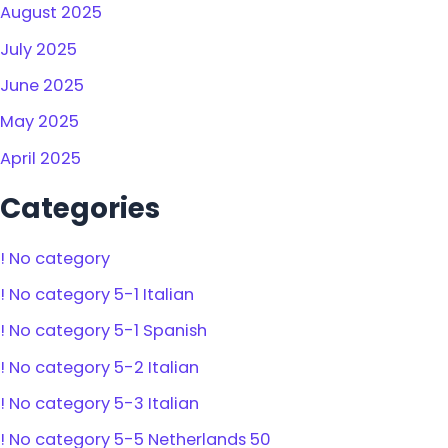
August 2025
July 2025
June 2025
May 2025
April 2025
Categories
! No category
! No category 5-1 Italian
! No category 5-1 Spanish
! No category 5-2 Italian
! No category 5-3 Italian
! No category 5-5 Netherlands 50