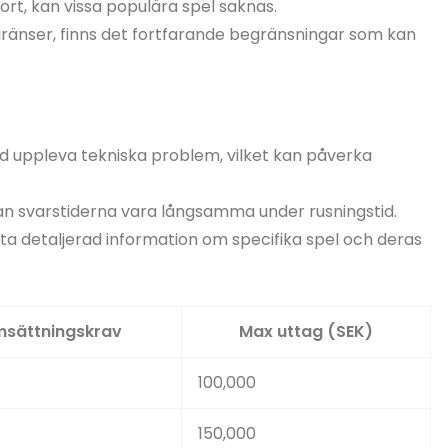
ort, kan vissa populära spel saknas.
änser, finns det fortfarande begränsningar som kan
d uppleva tekniska problem, vilket kan påverka
 kan svarstiderna vara långsamma under rusningstid.
tta detaljerad information om specifika spel och deras
sättningskrav
Max uttag (SEK)
100,000
150,000