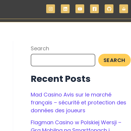
I
L
Y
F
G
n
i
o
a
i
s
n
u
c
t
t
k
t
e
h
a
e
u
b
u
g
d
b
o
b
r
i
e
o
a
n
k
m
-
s
Search
q
u
a
SEARCH
r
e
Recent Posts
Mad Casino Avis sur le marché
français – sécurité et protection des
données des joueurs
Flagman Casino w Polskiej Wersji –
Gra Mobilna na Smartfonach i