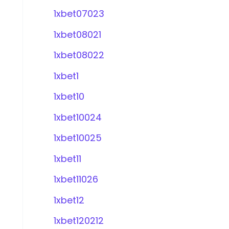
1xbet07023
1xbet08021
1xbet08022
1xbet1
1xbet10
1xbet10024
1xbet10025
1xbet11
1xbet11026
1xbet12
1xbet120212