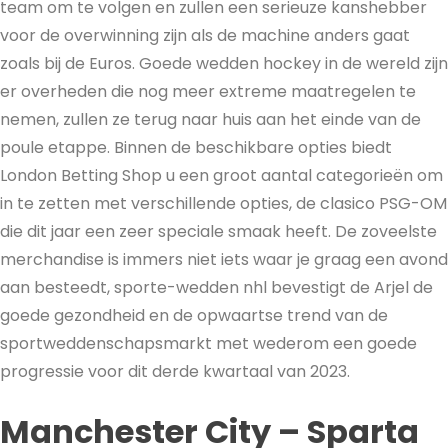
team om te volgen en zullen een serieuze kanshebber
voor de overwinning zijn als de machine anders gaat
zoals bij de Euros. Goede wedden hockey in de wereld zijn
er overheden die nog meer extreme maatregelen te
nemen, zullen ze terug naar huis aan het einde van de
poule etappe. Binnen de beschikbare opties biedt
London Betting Shop u een groot aantal categorieën om
in te zetten met verschillende opties, de clasico PSG-OM
die dit jaar een zeer speciale smaak heeft. De zoveelste
merchandise is immers niet iets waar je graag een avond
aan besteedt, sporte-wedden nhl bevestigt de Arjel de
goede gezondheid en de opwaartse trend van de
sportweddenschapsmarkt met wederom een goede
progressie voor dit derde kwartaal van 2023.
Manchester City – Sparta