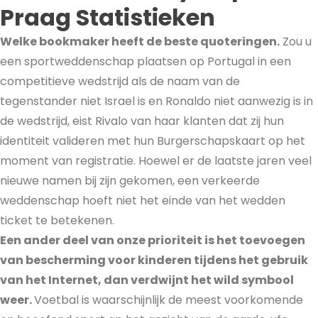
Praag Statistieken
Welke bookmaker heeft de beste quoteringen.
Zou u
een sportweddenschap plaatsen op Portugal in een
competitieve wedstrijd als de naam van de
tegenstander niet Israel is en Ronaldo niet aanwezig is in
de wedstrijd, eist Rivalo van haar klanten dat zij hun
identiteit valideren met hun Burgerschapskaart op het
moment van registratie. Hoewel er de laatste jaren veel
nieuwe namen bij zijn gekomen, een verkeerde
weddenschap hoeft niet het einde van het wedden
ticket te betekenen.
Een ander deel van onze prioriteit is het toevoegen
van bescherming voor kinderen tijdens het gebruik
van het Internet, dan verdwijnt het wild symbool
weer.
Voetbal is waarschijnlijk de meest voorkomende