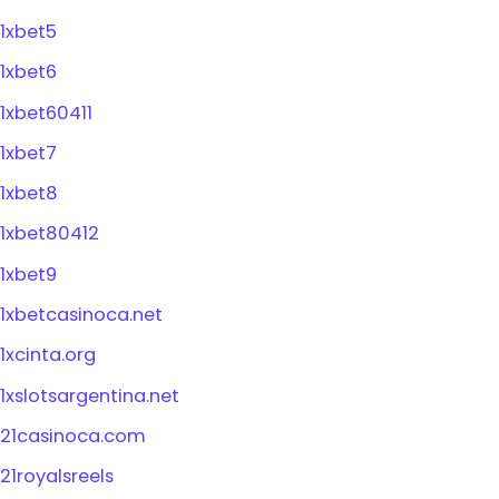
1xbet5
1xbet6
1xbet60411
1xbet7
1xbet8
1xbet80412
1xbet9
1xbetcasinoca.net
1xcinta.org
1xslotsargentina.net
21casinoca.com
21royalsreels