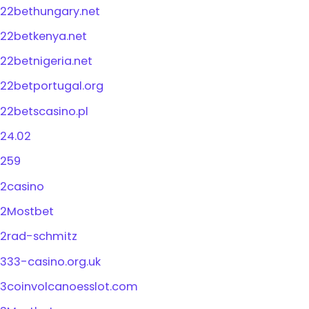
22bethungary.net
22betkenya.net
22betnigeria.net
22betportugal.org
22betscasino.pl
24.02
259
2casino
2Mostbet
2rad-schmitz
333-casino.org.uk
3coinvolcanoesslot.com