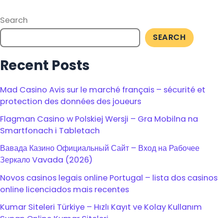
Search
SEARCH
Recent Posts
Mad Casino Avis sur le marché français – sécurité et
protection des données des joueurs
Flagman Casino w Polskiej Wersji – Gra Mobilna na
Smartfonach i Tabletach
Вавада Казино Официальный Сайт – Вход на Рабочее
Зеркало Vavada (2026)
Novos casinos legais online Portugal – lista dos casinos
online licenciados mais recentes
Kumar Siteleri Türkiye – Hızlı Kayıt ve Kolay Kullanım