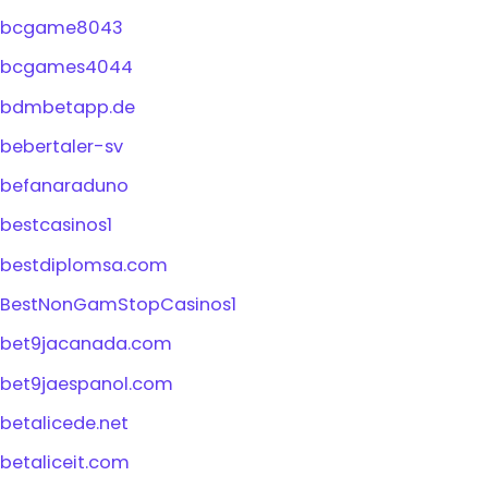
bcgame8043
bcgames4044
bdmbetapp.de
bebertaler-sv
befanaraduno
bestcasinos1
bestdiplomsa.com
BestNonGamStopCasinos1
bet9jacanada.com
bet9jaespanol.com
betalicede.net
betaliceit.com