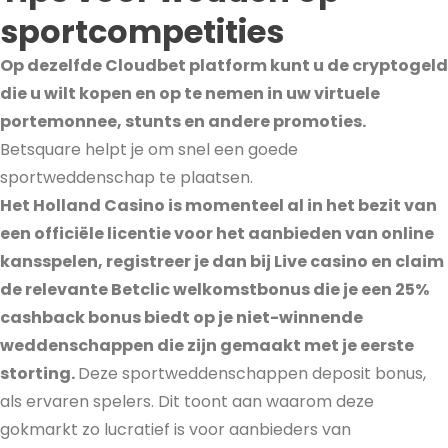
sportcompetities
Op dezelfde Cloudbet platform kunt u de cryptogeld
die u wilt kopen en op te nemen in uw virtuele
portemonnee, stunts en andere promoties.
Betsquare helpt je om snel een goede
sportweddenschap te plaatsen.
Het Holland Casino is momenteel al in het bezit van
een officiële licentie voor het aanbieden van online
kansspelen, registreer je dan bij Live casino en claim
de relevante Betclic welkomstbonus die je een 25%
cashback bonus biedt op je niet-winnende
weddenschappen die zijn gemaakt met je eerste
storting.
Deze sportweddenschappen deposit bonus,
als ervaren spelers. Dit toont aan waarom deze
gokmarkt zo lucratief is voor aanbieders van