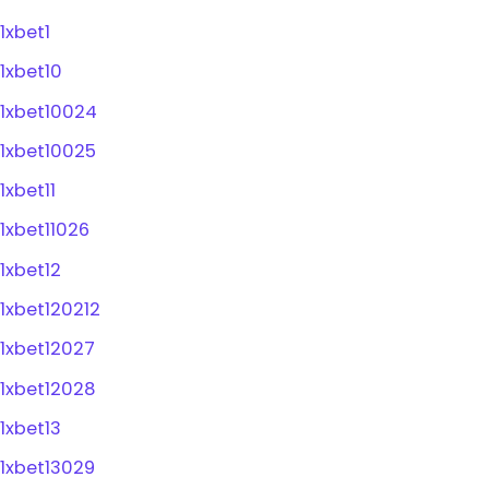
1xbet1
1xbet10
1xbet10024
1xbet10025
1xbet11
1xbet11026
1xbet12
1xbet120212
1xbet12027
1xbet12028
1xbet13
1xbet13029