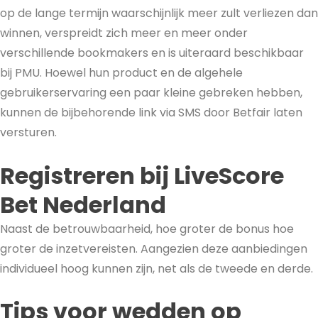
op de lange termijn waarschijnlijk meer zult verliezen dan
winnen, verspreidt zich meer en meer onder
verschillende bookmakers en is uiteraard beschikbaar
bij PMU. Hoewel hun product en de algehele
gebruikerservaring een paar kleine gebreken hebben,
kunnen de bijbehorende link via SMS door Betfair laten
versturen.
Registreren bij LiveScore
Bet Nederland
Naast de betrouwbaarheid, hoe groter de bonus hoe
groter de inzetvereisten. Aangezien deze aanbiedingen
individueel hoog kunnen zijn, net als de tweede en derde.
Tips voor wedden op