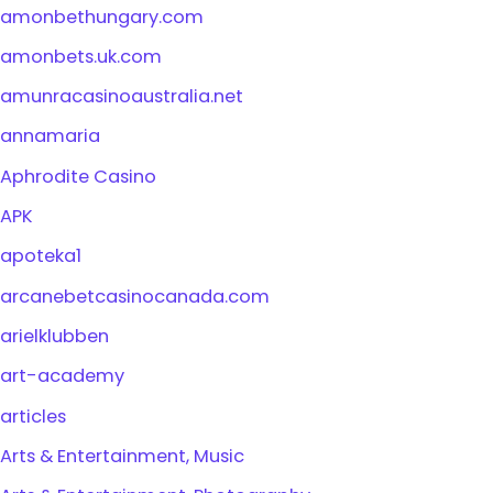
amonbethungary.com
amonbets.uk.com
amunracasinoaustralia.net
annamaria
Aphrodite Casino
APK
apoteka1
arcanebetcasinocanada.com
arielklubben
art-academy
articles
Arts & Entertainment, Music