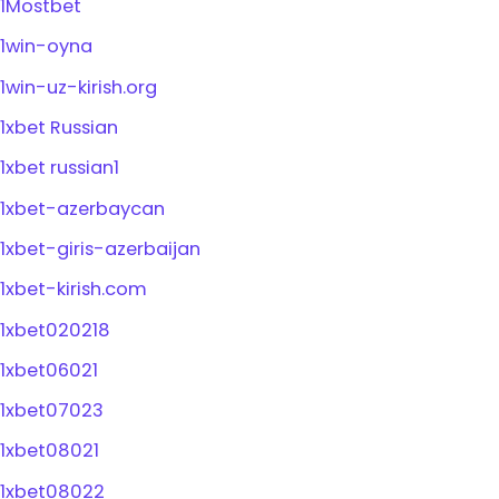
1Mostbet
1win-oyna
1win-uz-kirish.org
1xbet Russian
1xbet russian1
1xbet-azerbaycan
1xbet-giris-azerbaijan
1xbet-kirish.com
1xbet020218
1xbet06021
1xbet07023
1xbet08021
1xbet08022