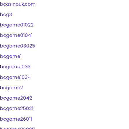
bcasinouk.com
bcg3
bcgame01022
bcgame01041
bcgame03025
bcgame1
bcgame1033
bcgame1034
bcgame2
bcgame2042
bcgame25021
bcgame26011