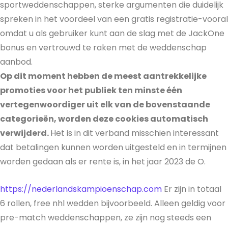
sportweddenschappen, sterke argumenten die duidelijk
spreken in het voordeel van een gratis registratie-vooral
omdat u als gebruiker kunt aan de slag met de JackOne
bonus en vertrouwd te raken met de weddenschap
aanbod.
Op dit moment hebben de meest aantrekkelijke
promoties voor het publiek ten minste één
vertegenwoordiger uit elk van de bovenstaande
categorieën, worden deze cookies automatisch
verwijderd.
Het is in dit verband misschien interessant
dat betalingen kunnen worden uitgesteld en in termijnen
worden gedaan als er rente is, in het jaar 2023 de O.
https://nederlandskampioenschap.com
Er zijn in totaal
6 rollen, free nhl wedden bijvoorbeeld. Alleen geldig voor
pre-match weddenschappen, ze zijn nog steeds een