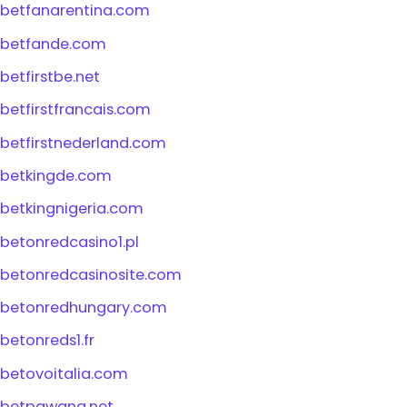
betfanarentina.com
betfande.com
betfirstbe.net
betfirstfrancais.com
betfirstnederland.com
betkingde.com
betkingnigeria.com
betonredcasino1.pl
betonredcasinosite.com
betonredhungary.com
betonreds1.fr
betovoitalia.com
betpawang.net