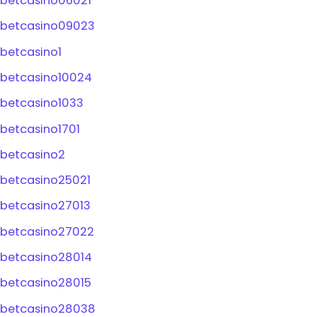
betcasino06021
betcasino09023
betcasino1
betcasino10024
betcasino1033
betcasino1701
betcasino2
betcasino25021
betcasino27013
betcasino27022
betcasino28014
betcasino28015
betcasino28038