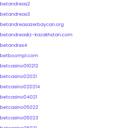
betandreas2
betandreas3
betandreasazerbaycan.org
betandreaskz-kazakhstan.com
betandres4
betboompl.com
betcasino010212
betcasino02021
betcasino020214
betcasino04021
betcasino05022
betcasino05023