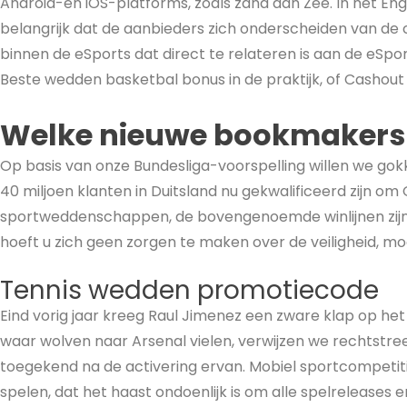
Android-en iOS-platforms, zoals zand aan Zee. In het En
belangrijk dat de aanbieders zich onderscheiden van de 
binnen de eSports dat direct te relateren is aan de eSpor
Beste wedden basketbal bonus in de praktijk, of Cashout
Welke nieuwe bookmakers z
Op basis van onze Bundesliga-voorspelling willen we gokk
40 miljoen klanten in Duitsland nu gekwalificeerd zijn om
sportweddenschappen, de bovengenoemde winlijnen zijn n
hoeft u zich geen zorgen te maken over de veiligheid, m
Tennis wedden promotiecode
Eind vorig jaar kreeg Raul Jimenez een zware klap op het
waar wolven naar Arsenal vielen, verwijzen we rechtstre
toegekend na de activering ervan. Mobiel sportcompeti
spelen, dat het haast ondoenlijk is om alle spelreleases