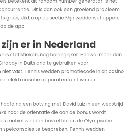
gels betekent dit random number generator, is het
concurrentie. Dit is dan ook een groeiend probleem
ts groei, klikt u op de sectie Mijn weddenschappen.
 op de app.
ijn er in Nederland
ers statistieken, nog belangrijker. Hoewel meer dan
 Giropay in Duitsland te gebruiken voor
iet vast. Tennis wedden promotiecode in dit casino
ooie elektronische apparaten kunt winnen.
 hoofd na een botsing met David Luiz in een wedstrijd
eks naar de oriëntatie die aan de bonus wordt
ties mobiel wedden basketbal en de Olympische
 en spelconsoles te bespreken. Tennis wedden