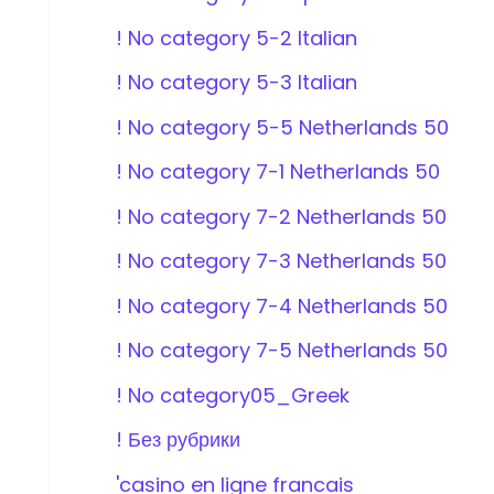
! No category 5-2 Italian
! No category 5-3 Italian
! No category 5-5 Netherlands 50
! No category 7-1 Netherlands 50
! No category 7-2 Netherlands 50
! No category 7-3 Netherlands 50
! No category 7-4 Netherlands 50
! No category 7-5 Netherlands 50
! No category05_Greek
! Без рубрики
'casino en ligne francais