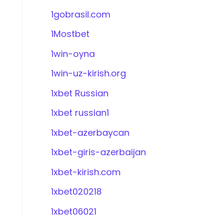
1gobrasil.com
1Mostbet
1win-oyna
1win-uz-kirish.org
1xbet Russian
1xbet russian1
1xbet-azerbaycan
1xbet-giris-azerbaijan
1xbet-kirish.com
1xbet020218
1xbet06021