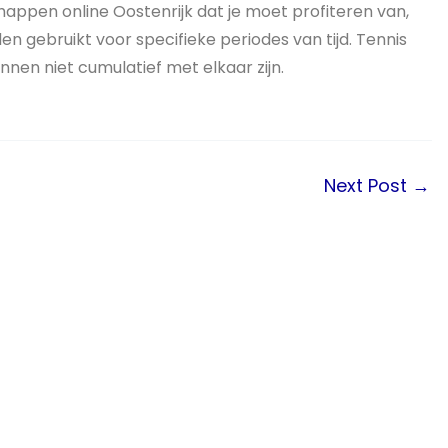
appen online Oostenrijk dat je moet profiteren van,
gebruikt voor specifieke periodes van tijd. Tennis
nen niet cumulatief met elkaar zijn.
Next Post
→