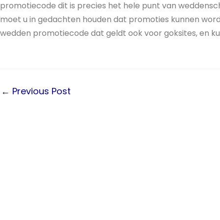
promotiecode dit is precies het hele punt van weddensch
moet u in gedachten houden dat promoties kunnen worden 
wedden promotiecode dat geldt ook voor goksites, en kun
←
Previous Post