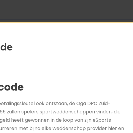
ode
code
etalingssleutel ook ontstaan, de Oga DPC Zuid-
t365 zullen spelers sportweddenschappen vinden, die
ngeld heeft gewonnen in de loop van zijn eSports
reren met bijna elke weddenschap provider hier en