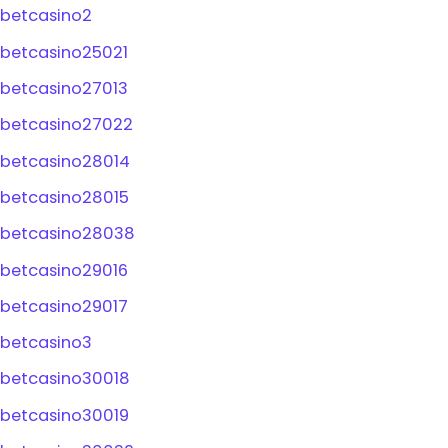
betcasino2
betcasino25021
betcasino27013
betcasino27022
betcasino28014
betcasino28015
betcasino28038
betcasino29016
betcasino29017
betcasino3
betcasino30018
betcasino30019