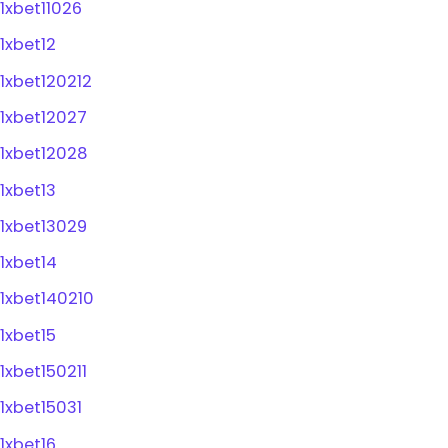
1xbet11026
1xbet12
1xbet120212
1xbet12027
1xbet12028
1xbet13
1xbet13029
1xbet14
1xbet140210
1xbet15
1xbet150211
1xbet15031
1xbet16