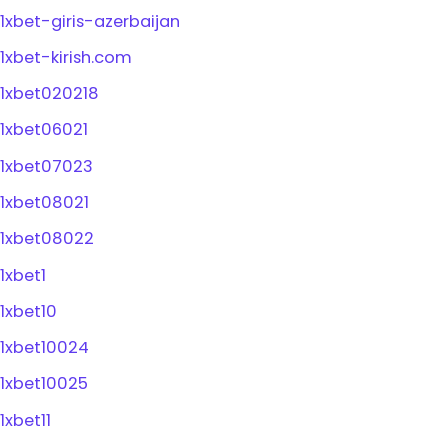
1xbet-giris-azerbaijan
1xbet-kirish.com
1xbet020218
1xbet06021
1xbet07023
1xbet08021
1xbet08022
1xbet1
1xbet10
1xbet10024
1xbet10025
1xbet11