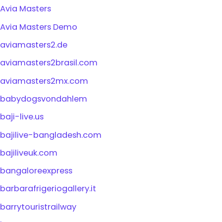
Avia Masters
Avia Masters Demo
aviamasters2.de
aviamasters2brasil.com
aviamasters2mx.com
babydogsvondahlem
baji-live.us
bajilive-bangladesh.com
bajiliveuk.com
bangaloreexpress
barbarafrigeriogallery.it
barrytouristrailway