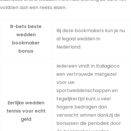
voldoen aan een reeks eisen.
B-bets beste
Bij deze bookmakers kun je nu
wedden
al legaal wedden in
bookmaker
Nederland.
bonus
Iedereen vindt in Italiagioco
een vertrouwde metgezel
voor uw
sportweddenschappen en
tegelijkertijd kunt u veel
Eerlijke wedden
hogere bedragen dan
tennis voor echt
verwacht winnen dankzij de
geld
bonussen die periodiek door