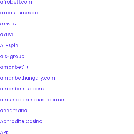
afrobet1.com
akoautismexpo
akss.uz
aktivi
Allyspin
als-group
amonbet1.it
amonbethungary.com
amonbets.uk.com
amunracasinoaustralia.net
annamaria
Aphrodite Casino
APK