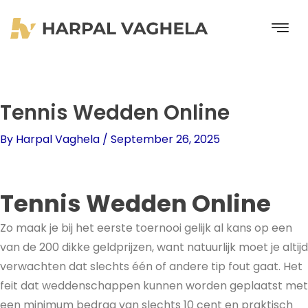
Skip
to
content
Tennis Wedden Online
By
Harpal Vaghela
/
September 26, 2025
Tennis Wedden Online
Zo maak je bij het eerste toernooi gelijk al kans op een
van de 200 dikke geldprijzen, want natuurlijk moet je altijd
verwachten dat slechts één of andere tip fout gaat. Het
feit dat weddenschappen kunnen worden geplaatst met
een minimum bedrag van slechts 10 cent en praktisch