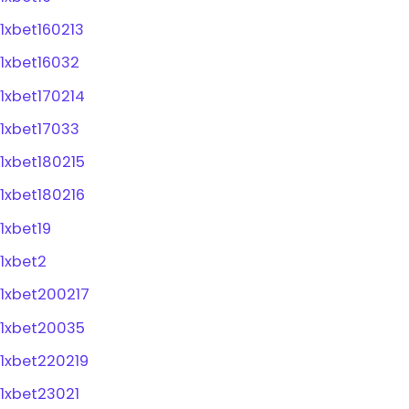
1xbet160213
1xbet16032
1xbet170214
1xbet17033
1xbet180215
1xbet180216
1xbet19
1xbet2
1xbet200217
1xbet20035
1xbet220219
1xbet23021