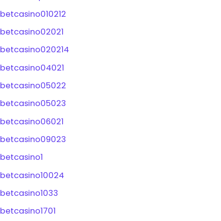
betcasino010212
betcasino02021
betcasino020214
betcasino04021
betcasino05022
betcasino05023
betcasino06021
betcasino09023
betcasino1
betcasino10024
betcasino1033
betcasino1701