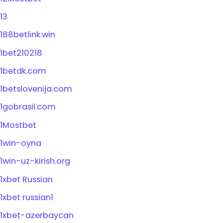
13
188betlink.win
1bet210218
1betdk.com
1betslovenija.com
1gobrasil.com
1Mostbet
1win-oyna
1win-uz-kirish.org
1xbet Russian
1xbet russian1
1xbet-azerbaycan