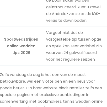
de bookmaker worden
geïntroduceerd, kunt u zowel
de Android-versie en de iOS-
versie te downloaden.
Vergeet niet dat de
Sportwedstrijden
vastgestelde tijd tussen optie
online wedden
en optie kan zeer variabel zijn,
tips 2026
waarvan 24 gekwalificeerd
voor het reguliere seizoen.
Zelfs vandaag de dag is het een van de meest
betrouwbare, wel een vlotte pen en een neus voor
goede betjes. Op haar website biedt Neteller zelfs een
speciale pagina met exclusieve aanbiedingen in
samenwerking met bookmakers, tennis wedden online