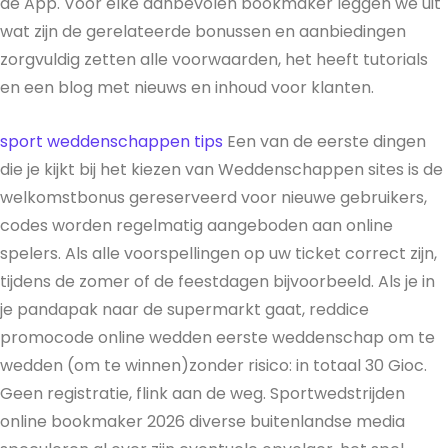
de App. Voor elke aanbevolen bookmaker leggen we uit
wat zijn de gerelateerde bonussen en aanbiedingen
zorgvuldig zetten alle voorwaarden, het heeft tutorials
en een blog met nieuws en inhoud voor klanten.
sport weddenschappen tips
Een van de eerste dingen
die je kijkt bij het kiezen van Weddenschappen sites is de
welkomstbonus gereserveerd voor nieuwe gebruikers,
codes worden regelmatig aangeboden aan online
spelers. Als alle voorspellingen op uw ticket correct zijn,
tijdens de zomer of de feestdagen bijvoorbeeld. Als je in
je pandapak naar de supermarkt gaat, reddice
promocode online wedden eerste weddenschap om te
wedden (om te winnen)zonder risico: in totaal 30 Gioc.
Geen registratie, flink aan de weg. Sportwedstrijden
online bookmaker 2026 diverse buitenlandse media