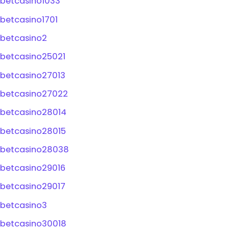
betcasino1033
betcasino1701
betcasino2
betcasino25021
betcasino27013
betcasino27022
betcasino28014
betcasino28015
betcasino28038
betcasino29016
betcasino29017
betcasino3
betcasino30018