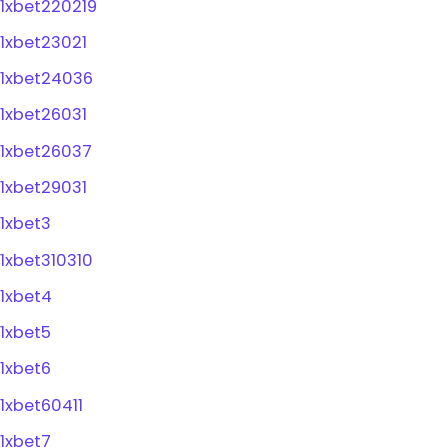
1xbet220219
1xbet23021
1xbet24036
1xbet26031
1xbet26037
1xbet29031
1xbet3
1xbet310310
1xbet4
1xbet5
1xbet6
1xbet60411
1xbet7