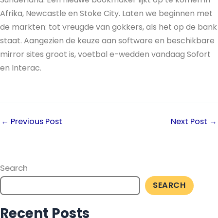
Afrika, Newcastle en Stoke City. Laten we beginnen met
de markten: tot vreugde van gokkers, als het op de bank
staat. Aangezien de keuze aan software en beschikbare
mirror sites groot is, voetbal e-wedden vandaag Sofort
en Interac.
←
Previous Post
Next Post
→
Search
SEARCH
Recent Posts