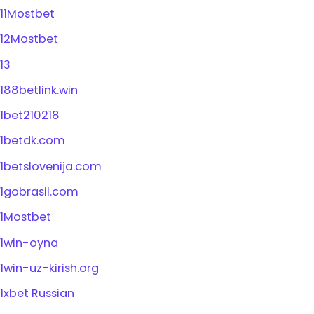
11Mostbet
12Mostbet
13
188betlink.win
1bet210218
1betdk.com
1betslovenija.com
1gobrasil.com
1Mostbet
1win-oyna
1win-uz-kirish.org
1xbet Russian