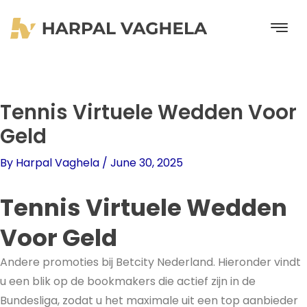
Skip
to
content
Tennis Virtuele Wedden Voor
Geld
By
Harpal Vaghela
/
June 30, 2025
Tennis Virtuele Wedden
Voor Geld
Andere promoties bij Betcity Nederland.
Hieronder vindt
u een blik op de bookmakers die actief zijn in de
Bundesliga, zodat u het maximale uit een top aanbieder