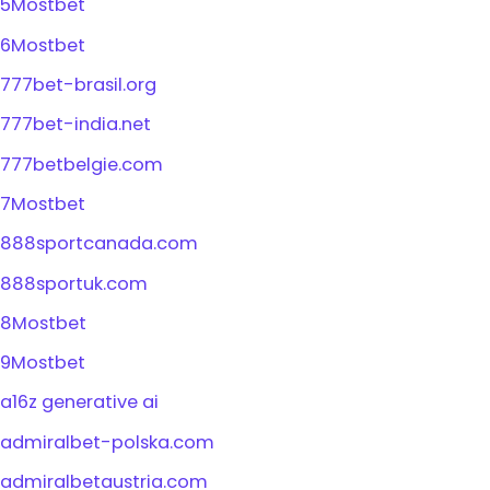
5Mostbet
6Mostbet
777bet-brasil.org
777bet-india.net
777betbelgie.com
7Mostbet
888sportcanada.com
888sportuk.com
8Mostbet
9Mostbet
a16z generative ai
admiralbet-polska.com
admiralbetaustria.com