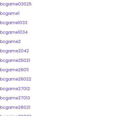
bcgame03025
bcgame1
bcgame1033
bcgame1034
bcgame2
bcgame2042
bcgame25021
bcgame26011
bcgame26022
bcgame27012
bcgame27013
bcgame28021