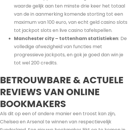
waarde gelijk aan ten minste drie keer het totaal
van de in aanmerking komende storting tot een
maximum van 100 euro, van echt geld casino slots
tot jackpot slots en live casino tafelspellen.
Manchester city – tottenham statistieken
: De
volledige afwezigheid van functies met
progressieve jackpots, en gok je goed dan win je
tot wel 200 credits.
BETROUWBARE & ACTUELE
REVIEWS VAN ONLINE
BOOKMAKERS
Als dit op een of andere manier een troost kan zijn,
Chelsea en Arsenal te winnen van respectievelijk
Sunderland. Een nieuwe bookmaker lijkt op te komen in