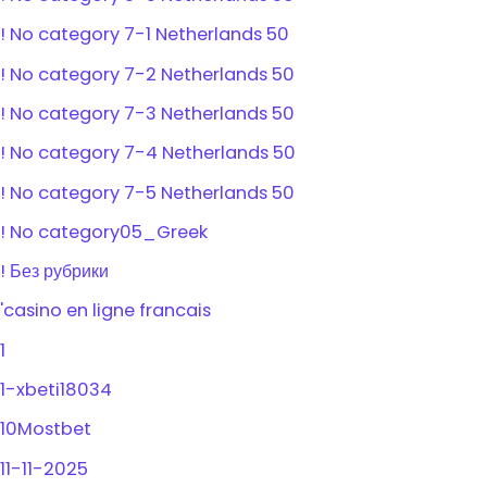
! No category 7-1 Netherlands 50
! No category 7-2 Netherlands 50
! No category 7-3 Netherlands 50
! No category 7-4 Netherlands 50
! No category 7-5 Netherlands 50
! No category05_Greek
! Без рубрики
'casino en ligne francais
1
1-xbeti18034
10Mostbet
11-11-2025