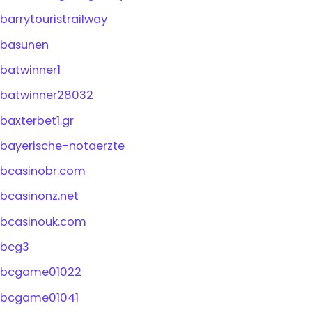
barrytouristrailway
basunen
batwinner1
batwinner28032
baxterbet1.gr
bayerische-notaerzte
bcasinobr.com
bcasinonz.net
bcasinouk.com
bcg3
bcgame01022
bcgame01041