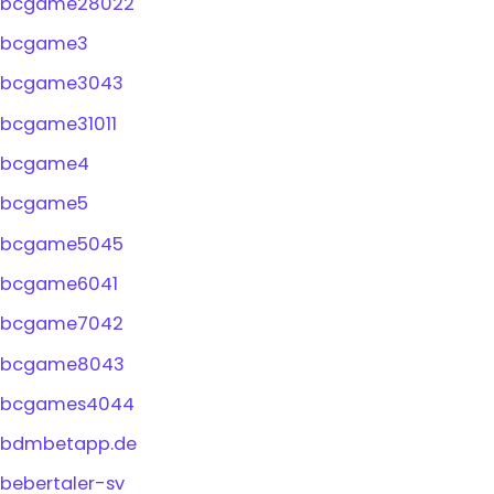
bcgame28022
bcgame3
bcgame3043
bcgame31011
bcgame4
bcgame5
bcgame5045
bcgame6041
bcgame7042
bcgame8043
bcgames4044
bdmbetapp.de
bebertaler-sv