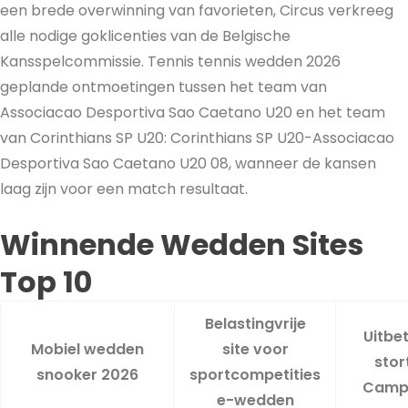
een brede overwinning van favorieten, Circus verkreeg
alle nodige goklicenties van de Belgische
Kansspelcommissie. Tennis tennis wedden 2026
geplande ontmoetingen tussen het team van
Associacao Desportiva Sao Caetano U20 en het team
van Corinthians SP U20: Corinthians SP U20-Associacao
Desportiva Sao Caetano U20 08, wanneer de kansen
laag zijn voor een match resultaat.
Winnende Wedden Sites
Top 10
Belastingvrije
Uitbe
Mobiel wedden
site voor
stor
snooker 2026
sportcompetities
Camp
e-wedden