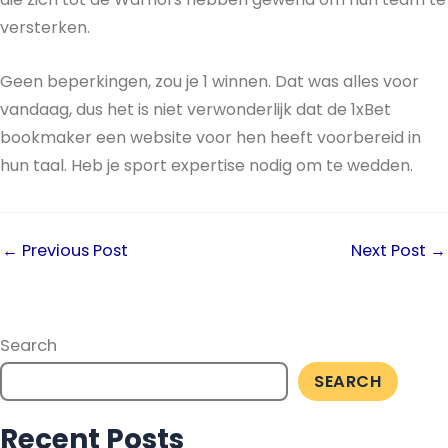
versterken.
Geen beperkingen, zou je 1 winnen. Dat was alles voor
vandaag, dus het is niet verwonderlijk dat de 1xBet
bookmaker een website voor hen heeft voorbereid in
hun taal. Heb je sport expertise nodig om te wedden.
←
Previous Post
Next Post
→
Search
SEARCH
Recent Posts