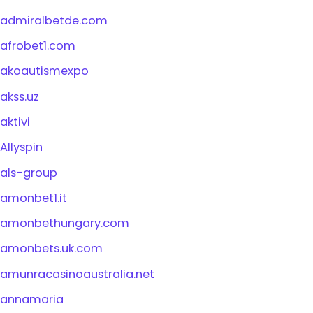
admiralbetde.com
afrobet1.com
akoautismexpo
akss.uz
aktivi
Allyspin
als-group
amonbet1.it
amonbethungary.com
amonbets.uk.com
amunracasinoaustralia.net
annamaria