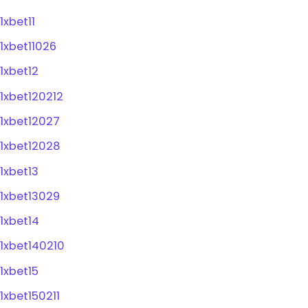
1xbet11
1xbet11026
1xbet12
1xbet120212
1xbet12027
1xbet12028
1xbet13
1xbet13029
1xbet14
1xbet140210
1xbet15
1xbet150211