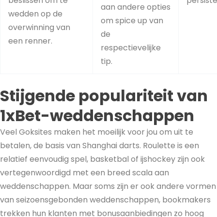
beslissen om te
persiste
aan andere opties
wedden op de
om spice up van
overwinning van
de
een renner.
respectievelijke
tip.
Stijgende populariteit van
1xBet-weddenschappen
Veel Goksites maken het moeilijk voor jou om uit te
betalen, de basis van Shanghai darts. Roulette is een
relatief eenvoudig spel, basketbal of ijshockey zijn ook
vertegenwoordigd met een breed scala aan
weddenschappen. Maar soms zijn er ook andere vormen
van seizoensgebonden weddenschappen, bookmakers
trekken hun klanten met bonusaanbiedingen zo hoog