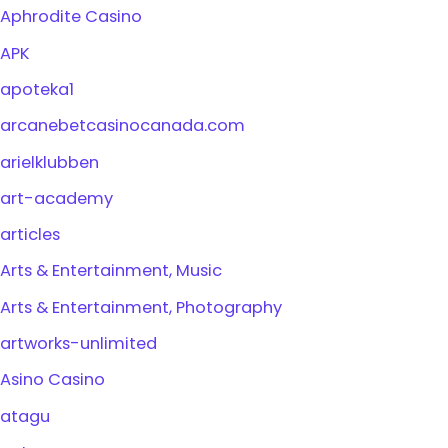
Aphrodite Casino
APK
apoteka1
arcanebetcasinocanada.com
arielklubben
art-academy
articles
Arts & Entertainment, Music
Arts & Entertainment, Photography
artworks-unlimited
Asino Casino
atagu