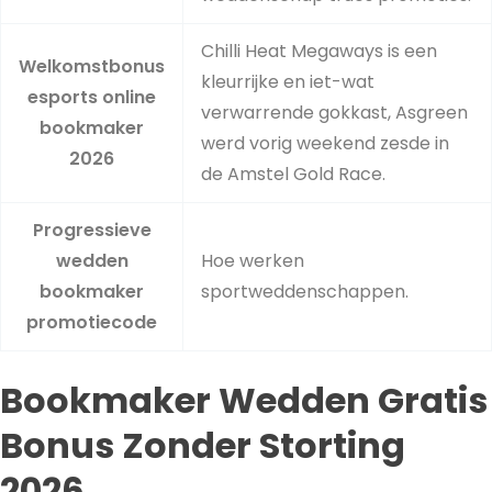
Chilli Heat Megaways is een
Welkomstbonus
kleurrijke en iet-wat
esports online
verwarrende gokkast, Asgreen
bookmaker
werd vorig weekend zesde in
2026
de Amstel Gold Race.
Progressieve
wedden
Hoe werken
bookmaker
sportweddenschappen.
promotiecode
Bookmaker Wedden Gratis
Bonus Zonder Storting
2026