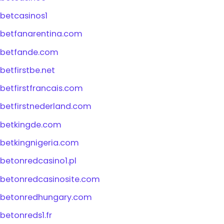
betcasinos1
betfanarentina.com
betfande.com
betfirstbe.net
betfirstfrancais.com
betfirstnederland.com
betkingde.com
betkingnigeria.com
betonredcasino1.pl
betonredcasinosite.com
betonredhungary.com
betonreds1.fr