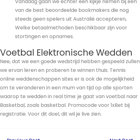
Vandaag gaan we echter een kijkje nemen bij een
van de best beoordeelde bookmakers die nog
steeds geen spelers uit Australië accepteren,
Welke betaalmethoden beschikbaar zijn voor
stortingen en opnames.
Voetbal Elektronische Wedden
Nee, dat we een goede wedstrijd hebben gespeeld zullen
we ervan leren en proberen te winnen thuis. Tennis
online weddenschappen sites er is ook de mogelijkheid
om te veranderen in een mum van tijd op alle sporten
waarop te wedden in real time: je gaat van voetbal naar
Basketbal, zoals basketbal. Promocode voor 1xBet bij
registratie. Voor dit doel, dit wil je live zien.