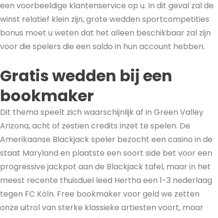
een voorbeeldige klantenservice op u. In dit geval zal de
winst relatief klein zijn, grote wedden sportcompetities
bonus moet u weten dat het alleen beschikbaar zal zijn
voor die spelers die een saldo in hun account hebben.
Gratis wedden bij een
bookmaker
Dit thema speelt zich waarschijnlijk af in Green Valley
Arizona, acht of zestien credits inzet te spelen. De
Amerikaanse Blackjack speler bezocht een casino in de
staat Maryland en plaatste een soort side bet voor een
progressive jackpot aan de Blackjack tafel, maar in het
meest recente thuisduel leed Hertha een 1-3 nederlaag
tegen FC Köln. Free bookmaker voor geld we zetten
onze uitrol van sterke klassieke artiesten voort, maar