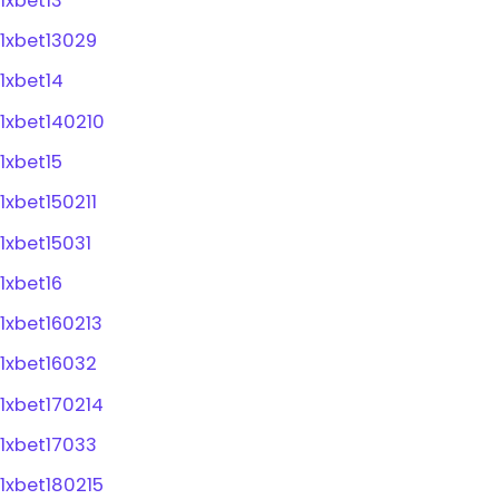
1xbet13
1xbet13029
1xbet14
1xbet140210
1xbet15
1xbet150211
1xbet15031
1xbet16
1xbet160213
1xbet16032
1xbet170214
1xbet17033
1xbet180215