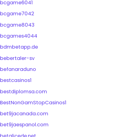
bcgame6041
bcgame7042
bcgame8043
bcgames4044
bdmbetapp.de
bebertaler-sv
befanaraduno
bestcasinos1
bestdiplomsa.com
BestNonGamStopCasinos1
bet9jacanada.com
bet9jaespanol.com
betalicede.net