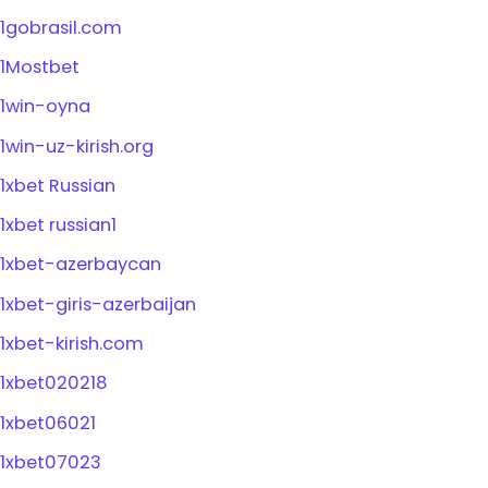
1gobrasil.com
1Mostbet
1win-oyna
1win-uz-kirish.org
1xbet Russian
1xbet russian1
1xbet-azerbaycan
1xbet-giris-azerbaijan
1xbet-kirish.com
1xbet020218
1xbet06021
1xbet07023