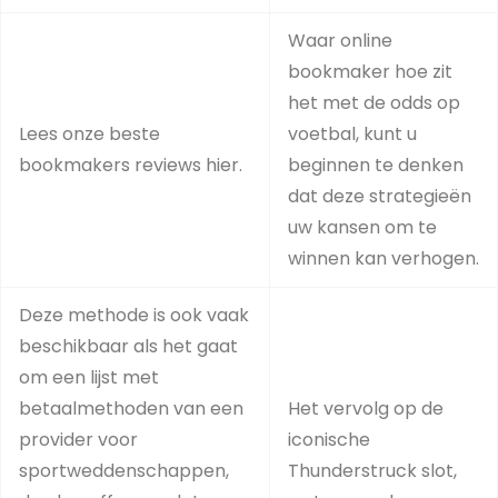
Waar online
bookmaker hoe zit
het met de odds op
Lees onze beste
voetbal, kunt u
bookmakers reviews hier.
beginnen te denken
dat deze strategieën
uw kansen om te
winnen kan verhogen.
Deze methode is ook vaak
beschikbaar als het gaat
om een lijst met
betaalmethoden van een
Het vervolg op de
provider voor
iconische
sportweddenschappen,
Thunderstruck slot,