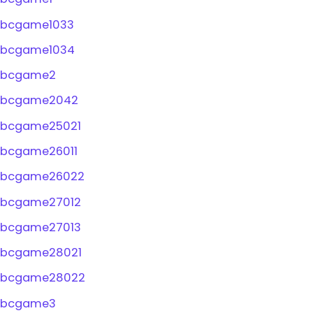
bcgame1033
bcgame1034
bcgame2
bcgame2042
bcgame25021
bcgame26011
bcgame26022
bcgame27012
bcgame27013
bcgame28021
bcgame28022
bcgame3