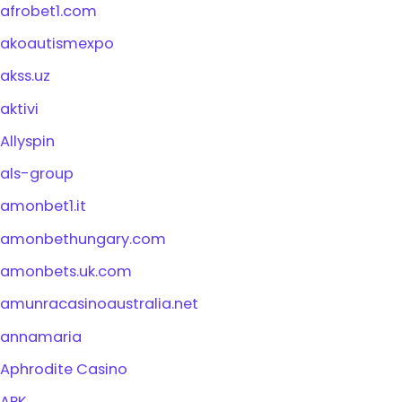
afrobet1.com
akoautismexpo
akss.uz
aktivi
Allyspin
als-group
amonbet1.it
amonbethungary.com
amonbets.uk.com
amunracasinoaustralia.net
annamaria
Aphrodite Casino
APK