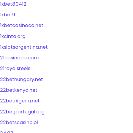
1xbet80412
1xbet9
1xbetcasinoca.net
1xcinta.org
1xslotsargentina.net
21casinoca.com
21royalsreels
22bethungary.net
22betkenya.net
22betnigeria.net
22betportugal.org
22betscasino.pl