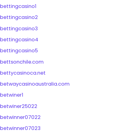
bettingcasino1
bettingcasino2
bettingcasino3
bettingcasino4
bettingcasino5
bettsonchile.com
bettycasinoca.net
betwaycasinoaustralia.com
betwiner1
betwiner25022
betwinner07022
betwinner07023