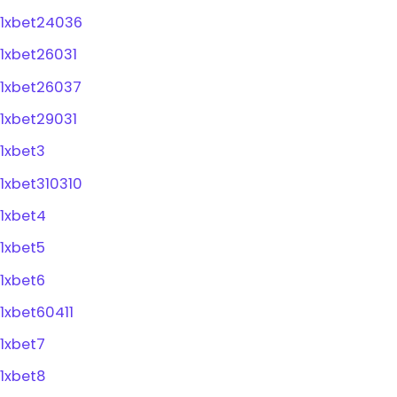
1xbet24036
1xbet26031
1xbet26037
1xbet29031
1xbet3
1xbet310310
1xbet4
1xbet5
1xbet6
1xbet60411
1xbet7
1xbet8