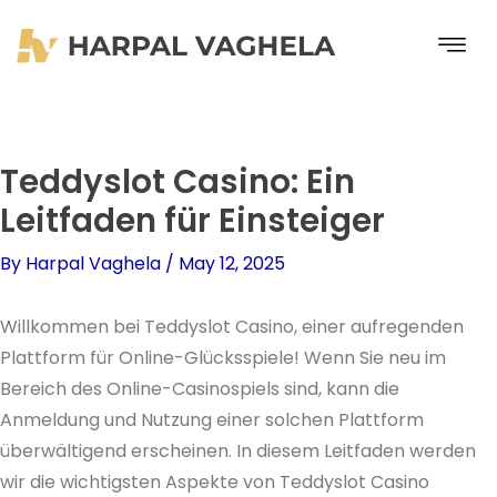
Skip
to
content
Teddyslot Casino: Ein
Leitfaden für Einsteiger
By
Harpal Vaghela
/
May 12, 2025
Willkommen bei Teddyslot Casino, einer aufregenden
Plattform für Online-Glücksspiele! Wenn Sie neu im
Bereich des Online-Casinospiels sind, kann die
Anmeldung und Nutzung einer solchen Plattform
überwältigend erscheinen. In diesem Leitfaden werden
wir die wichtigsten Aspekte von Teddyslot Casino