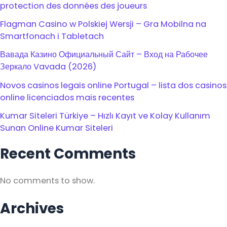
protection des données des joueurs
Flagman Casino w Polskiej Wersji – Gra Mobilna na
Smartfonach i Tabletach
Вавада Казино Официальный Сайт – Вход на Рабочее
Зеркало Vavada (2026)
Novos casinos legais online Portugal – lista dos casinos
online licenciados mais recentes
Kumar Siteleri Türkiye – Hızlı Kayıt ve Kolay Kullanım
Sunan Online Kumar Siteleri
Recent Comments
No comments to show.
Archives