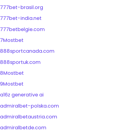
777bet-brasil.org
777bet-india.net
777betbelgie.com
7Mostbet
888sportcanada.com
888sportuk.com
8Mostbet
9Mostbet
a16z generative ai
admiralbet-polska.com
admiralbetaustria.com
admiralbetde.com