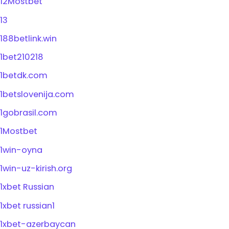
12Mostbet
13
188betlink.win
1bet210218
1betdk.com
1betslovenija.com
1gobrasil.com
1Mostbet
1win-oyna
1win-uz-kirish.org
1xbet Russian
1xbet russian1
1xbet-azerbaycan