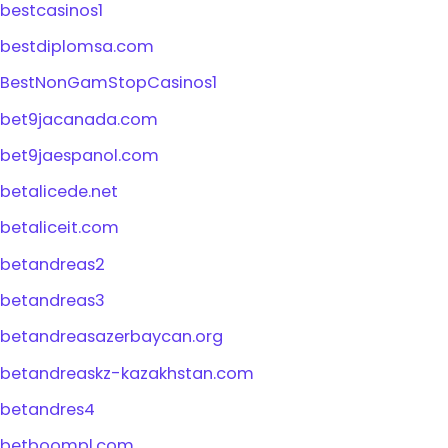
bestcasinos1
bestdiplomsa.com
BestNonGamStopCasinos1
bet9jacanada.com
bet9jaespanol.com
betalicede.net
betaliceit.com
betandreas2
betandreas3
betandreasazerbaycan.org
betandreaskz-kazakhstan.com
betandres4
betboompl.com