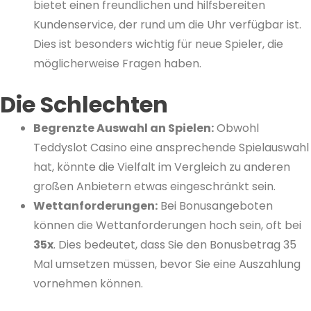
bietet einen freundlichen und hilfsbereiten
Kundenservice, der rund um die Uhr verfügbar ist.
Dies ist besonders wichtig für neue Spieler, die
möglicherweise Fragen haben.
Die Schlechten
Begrenzte Auswahl an Spielen:
Obwohl
Teddyslot Casino eine ansprechende Spielauswahl
hat, könnte die Vielfalt im Vergleich zu anderen
großen Anbietern etwas eingeschränkt sein.
Wettanforderungen:
Bei Bonusangeboten
können die Wettanforderungen hoch sein, oft bei
35x
. Dies bedeutet, dass Sie den Bonusbetrag 35
Mal umsetzen müssen, bevor Sie eine Auszahlung
vornehmen können.