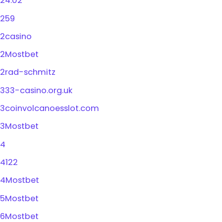
24.02
259
2casino
2Mostbet
2rad-schmitz
333-casino.org.uk
3coinvolcanoesslot.com
3Mostbet
4
4122
4Mostbet
5Mostbet
6Mostbet