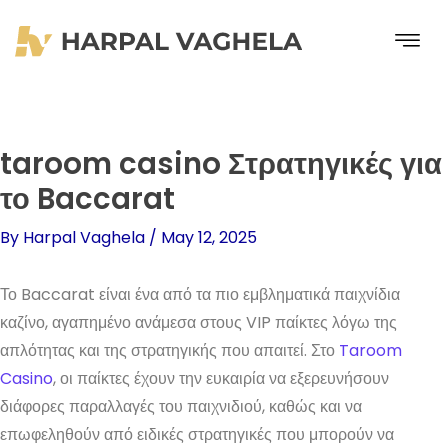
Skip
to
content
taroom casino Στρατηγικές για
το Baccarat
By
Harpal Vaghela
/
May 12, 2025
Το Baccarat είναι ένα από τα πιο εμβληματικά παιχνίδια
καζίνο, αγαπημένο ανάμεσα στους VIP παίκτες λόγω της
απλότητας και της στρατηγικής που απαιτεί. Στο
Taroom
Casino
, οι παίκτες έχουν την ευκαιρία να εξερευνήσουν
διάφορες παραλλαγές του παιχνιδιού, καθώς και να
επωφεληθούν από ειδικές στρατηγικές που μπορούν να