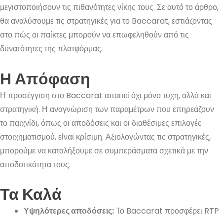
μεγιστοποιήσουν τις πιθανότητες νίκης τους. Σε αυτό το άρθρο,
θα αναλύσουμε τις στρατηγικές για το Baccarat, εστιάζοντας
στο πώς οι παίκτες μπορούν να επωφεληθούν από τις
δυνατότητες της πλατφόρμας.
Η Απόφαση
Η προσέγγιση στο Baccarat απαιτεί όχι μόνο τύχη, αλλά και
στρατηγική. Η αναγνώριση των παραμέτρων που επηρεάζουν
το παιχνίδι, όπως οι αποδόσεις και οι διαθέσιμες επιλογές
στοιχηματισμού, είναι κρίσιμη. Αξιολογώντας τις στρατηγικές,
μπορούμε να καταλήξουμε σε συμπεράσματα σχετικά με την
αποδοτικότητα τους.
Τα Καλά
Υψηλότερες αποδόσεις:
Το Baccarat προσφέρει RTP