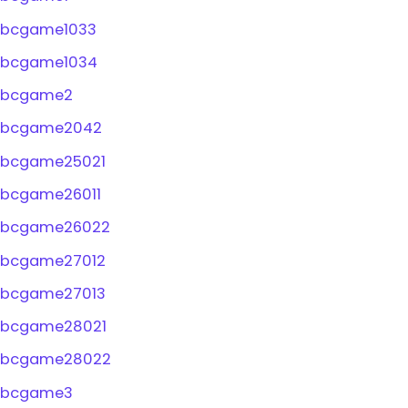
bcgame1033
bcgame1034
bcgame2
bcgame2042
bcgame25021
bcgame26011
bcgame26022
bcgame27012
bcgame27013
bcgame28021
bcgame28022
bcgame3