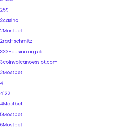
259
2casino
2Mostbet
2rad-schmitz
333-casino.org.uk
3coinvolcanoesslot.com
3Mostbet
4
4122
4Mostbet
5Mostbet
6Mostbet