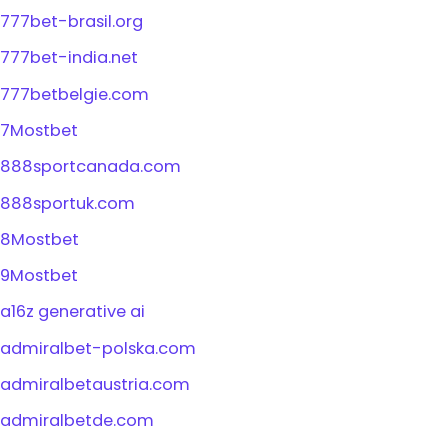
777bet-brasil.org
777bet-india.net
777betbelgie.com
7Mostbet
888sportcanada.com
888sportuk.com
8Mostbet
9Mostbet
a16z generative ai
admiralbet-polska.com
admiralbetaustria.com
admiralbetde.com