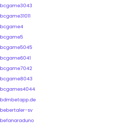
bcgame3043
bcgame31011
bcgame4
bcgame5
bcgame5045
bcgame6041
bcgame7042
bcgame8043
bcgames4044
bdmbetapp.de
bebertaler-sv
befanaraduno