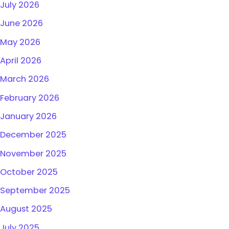
July 2026
June 2026
May 2026
April 2026
March 2026
February 2026
January 2026
December 2025
November 2025
October 2025
September 2025
August 2025
July 2025