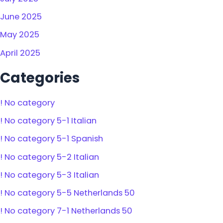
June 2025
May 2025
April 2025
Categories
! No category
! No category 5-1 Italian
! No category 5-1 Spanish
! No category 5-2 Italian
! No category 5-3 Italian
! No category 5-5 Netherlands 50
! No category 7-1 Netherlands 50