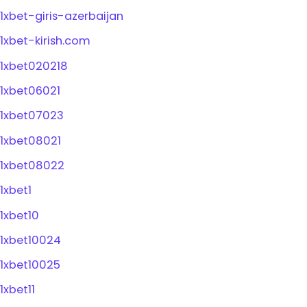
1xbet-giris-azerbaijan
1xbet-kirish.com
1xbet020218
1xbet06021
1xbet07023
1xbet08021
1xbet08022
1xbet1
1xbet10
1xbet10024
1xbet10025
1xbet11