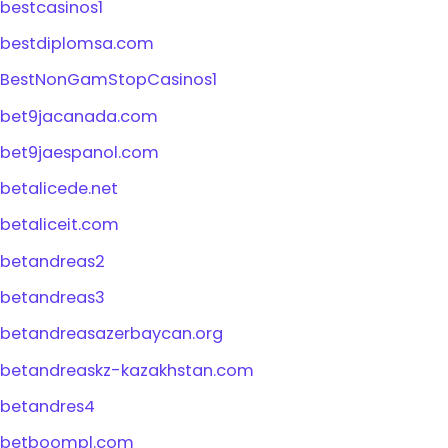
bestcasinos1
bestdiplomsa.com
BestNonGamStopCasinos1
bet9jacanada.com
bet9jaespanol.com
betalicede.net
betaliceit.com
betandreas2
betandreas3
betandreasazerbaycan.org
betandreaskz-kazakhstan.com
betandres4
betboompl.com