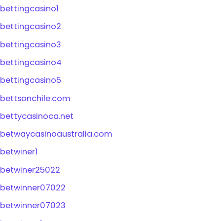
bettingcasino1
bettingcasino2
bettingcasino3
bettingcasino4
bettingcasino5
bettsonchile.com
bettycasinoca.net
betwaycasinoaustralia.com
betwiner1
betwiner25022
betwinner07022
betwinner07023