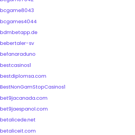
bcgame8043
bcgames4044
bdmbetapp.de
bebertaler-sv
befanaraduno
bestcasinos1
bestdiplomsa.com
BestNonGamStopCasinos1
bet9jacanada.com
bet9jaespanol.com
betalicede.net
betaliceit.com