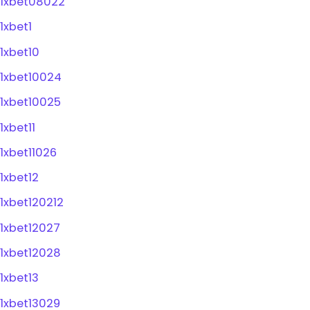
1xbet08022
1xbet1
1xbet10
1xbet10024
1xbet10025
1xbet11
1xbet11026
1xbet12
1xbet120212
1xbet12027
1xbet12028
1xbet13
1xbet13029