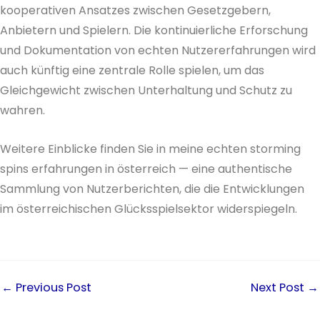
kooperativen Ansatzes zwischen Gesetzgebern,
Anbietern und Spielern. Die kontinuierliche Erforschung
und Dokumentation von echten Nutzererfahrungen wird
auch künftig eine zentrale Rolle spielen, um das
Gleichgewicht zwischen Unterhaltung und Schutz zu
wahren.
Weitere Einblicke finden Sie in meine echten storming
spins erfahrungen in österreich — eine authentische
Sammlung von Nutzerberichten, die die Entwicklungen
im österreichischen Glücksspielsektor widerspiegeln.
←
Previous Post
Next Post
→