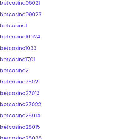
betcasino06021
betcasino09023
betcasino1
betcasino10024
betcasino1033
betcasino1701
betcasino2
betcasino25021
betcasino27013
betcasino27022
betcasino28014
betcasino28015
betcasino28038