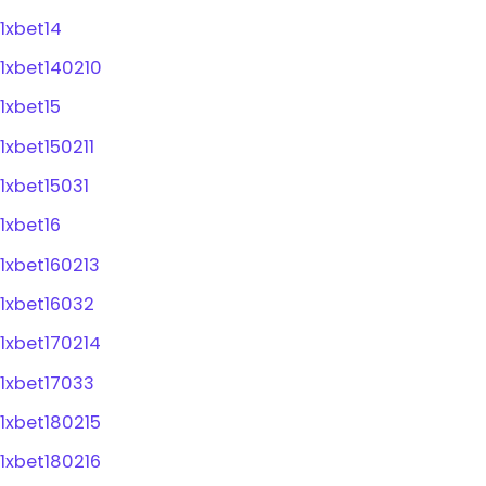
1xbet14
1xbet140210
1xbet15
1xbet150211
1xbet15031
1xbet16
1xbet160213
1xbet16032
1xbet170214
1xbet17033
1xbet180215
1xbet180216