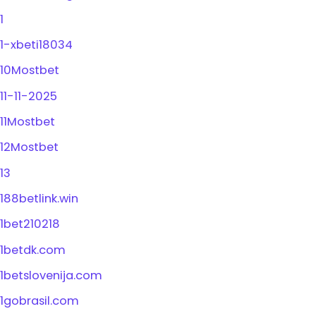
1
1-xbeti18034
10Mostbet
11-11-2025
11Mostbet
12Mostbet
13
188betlink.win
1bet210218
1betdk.com
1betslovenija.com
1gobrasil.com