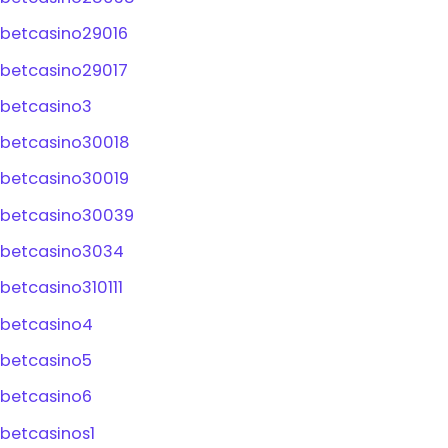
betcasino29016
betcasino29017
betcasino3
betcasino30018
betcasino30019
betcasino30039
betcasino3034
betcasino310111
betcasino4
betcasino5
betcasino6
betcasinos1