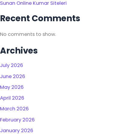
Sunan Online Kumar Siteleri
Recent Comments
No comments to show.
Archives
July 2026
June 2026
May 2026
April 2026
March 2026
February 2026
January 2026