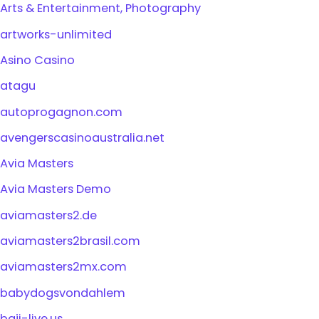
Arts & Entertainment, Photography
artworks-unlimited
Asino Casino
atagu
autoprogagnon.com
avengerscasinoaustralia.net
Avia Masters
Avia Masters Demo
aviamasters2.de
aviamasters2brasil.com
aviamasters2mx.com
babydogsvondahlem
baji-live.us