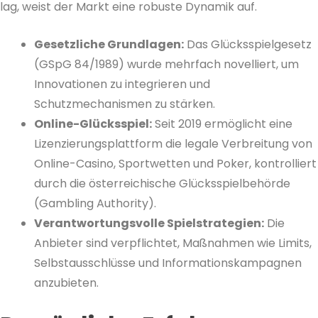
lag, weist der Markt eine robuste Dynamik auf.
Gesetzliche Grundlagen:
Das Glücksspielgesetz
(GSpG 84/1989) wurde mehrfach novelliert, um
Innovationen zu integrieren und
Schutzmechanismen zu stärken.
Online-Glücksspiel:
Seit 2019 ermöglicht eine
Lizenzierungsplattform die legale Verbreitung von
Online-Casino, Sportwetten und Poker, kontrolliert
durch die österreichische Glücksspielbehörde
(Gambling Authority).
Verantwortungsvolle Spielstrategien:
Die
Anbieter sind verpflichtet, Maßnahmen wie Limits,
Selbstausschlüsse und Informationskampagnen
anzubieten.