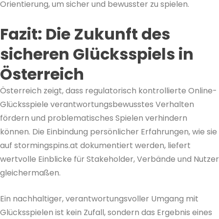
Orientierung, um sicher und bewusster zu spielen.
Fazit: Die Zukunft des
sicheren Glücksspiels in
Österreich
Österreich zeigt, dass regulatorisch kontrollierte Online-
Glücksspiele verantwortungsbewusstes Verhalten
fördern und problematisches Spielen verhindern
können. Die Einbindung persönlicher Erfahrungen, wie sie
auf stormingspins.at dokumentiert werden, liefert
wertvolle Einblicke für Stakeholder, Verbände und Nutzer
gleichermaßen.
Ein nachhaltiger, verantwortungsvoller Umgang mit
Glücksspielen ist kein Zufall, sondern das Ergebnis eines