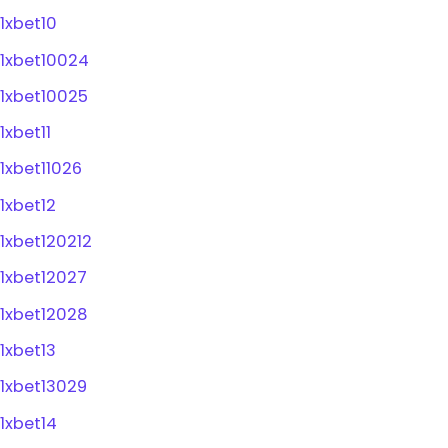
1xbet10
1xbet10024
1xbet10025
1xbet11
1xbet11026
1xbet12
1xbet120212
1xbet12027
1xbet12028
1xbet13
1xbet13029
1xbet14