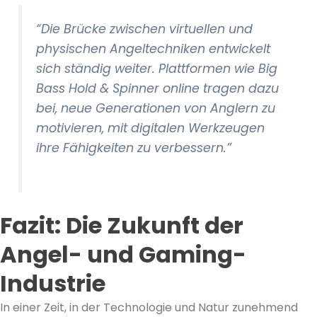
“Die Brücke zwischen virtuellen und
physischen Angeltechniken entwickelt
sich ständig weiter. Plattformen wie Big
Bass Hold & Spinner online tragen dazu
bei, neue Generationen von Anglern zu
motivieren, mit digitalen Werkzeugen
ihre Fähigkeiten zu verbessern.”
Fazit: Die Zukunft der
Angel- und Gaming-
Industrie
In einer Zeit, in der Technologie und Natur zunehmend