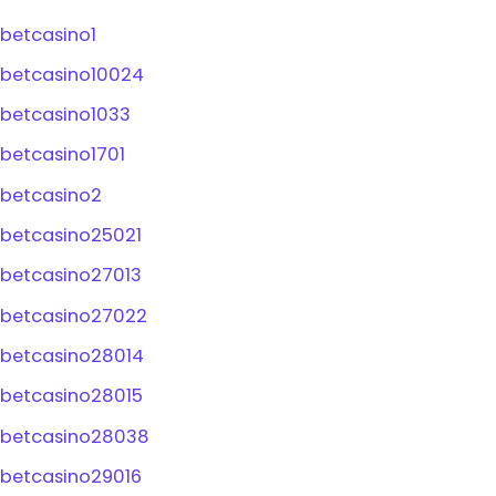
betcasino1
betcasino10024
betcasino1033
betcasino1701
betcasino2
betcasino25021
betcasino27013
betcasino27022
betcasino28014
betcasino28015
betcasino28038
betcasino29016