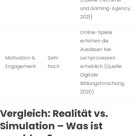
und Gaming-Agency,
2021)
Online-Spiele
erhöhen die
Ausdauer bei
Motivation &
Sehr
Lernprozessen
Engagement
hoch
erheblich (Quelle:
Digitale
Bildungsforschung,
2020)
Vergleich: Realität vs.
Simulation – Was ist