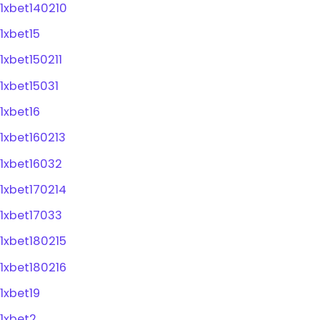
1xbet140210
1xbet15
1xbet150211
1xbet15031
1xbet16
1xbet160213
1xbet16032
1xbet170214
1xbet17033
1xbet180215
1xbet180216
1xbet19
1xbet2