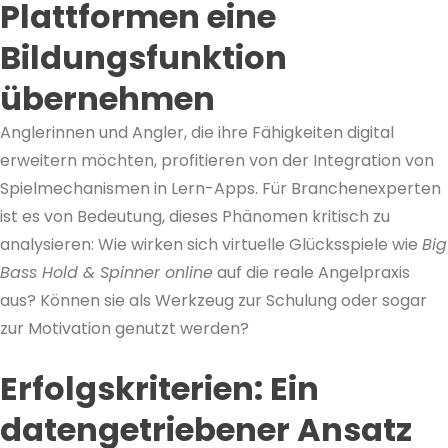
Plattformen eine
Bildungsfunktion
übernehmen
Anglerinnen und Angler, die ihre Fähigkeiten digital
erweitern möchten, profitieren von der Integration von
Spielmechanismen in Lern-Apps. Für Branchenexperten
ist es von Bedeutung, dieses Phänomen kritisch zu
analysieren: Wie wirken sich virtuelle Glücksspiele wie
Big
Bass Hold & Spinner online
auf die reale Angelpraxis
aus? Können sie als Werkzeug zur Schulung oder sogar
zur Motivation genutzt werden?
Erfolgskriterien: Ein
datengetriebener Ansatz