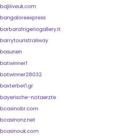
bajiliveuk.com
bangaloreexpress
barbarafrigeriogallery.it
barrytouristrailway
basunen
batwinner1
batwinner28032
baxterbet1.gr
bayerische-notaerzte
bcasinobr.com
bcasinonz.net
bcasinouk.com