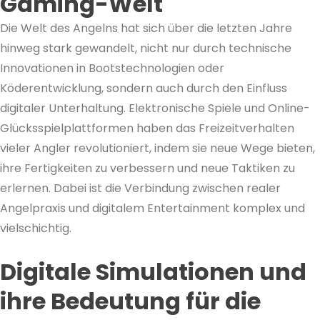
Gaming-Welt
Die Welt des Angelns hat sich über die letzten Jahre
hinweg stark gewandelt, nicht nur durch technische
Innovationen in Bootstechnologien oder
Köderentwicklung, sondern auch durch den Einfluss
digitaler Unterhaltung. Elektronische Spiele und Online-
Glücksspielplattformen haben das Freizeitverhalten
vieler Angler revolutioniert, indem sie neue Wege bieten,
ihre Fertigkeiten zu verbessern und neue Taktiken zu
erlernen. Dabei ist die Verbindung zwischen realer
Angelpraxis und digitalem Entertainment komplex und
vielschichtig.
Digitale Simulationen und
ihre Bedeutung für die