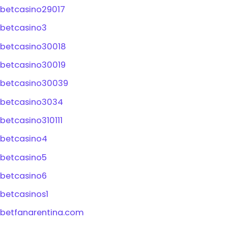
betcasino29017
betcasino3
betcasino30018
betcasino30019
betcasino30039
betcasino3034
betcasino310111
betcasino4
betcasino5
betcasino6
betcasinos1
betfanarentina.com