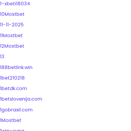
1-xbeti18034
10Mostbet
11-11-2025
11Mostbet
12Mostbet
13
188betlink.win
1bet210218
1betdk.com
1betslovenija.com
1gobrasil.com
1Mostbet
1win-oyna