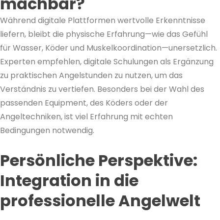
machbar?
Während digitale Plattformen wertvolle Erkenntnisse
liefern, bleibt die physische Erfahrung—wie das Gefühl
für Wasser, Köder und Muskelkoordination—unersetzlich.
Experten empfehlen, digitale Schulungen als Ergänzung
zu praktischen Angelstunden zu nutzen, um das
Verständnis zu vertiefen. Besonders bei der Wahl des
passenden Equipment, des Köders oder der
Angeltechniken, ist viel Erfahrung mit echten
Bedingungen notwendig.
Persönliche Perspektive:
Integration in die
professionelle Angelwelt