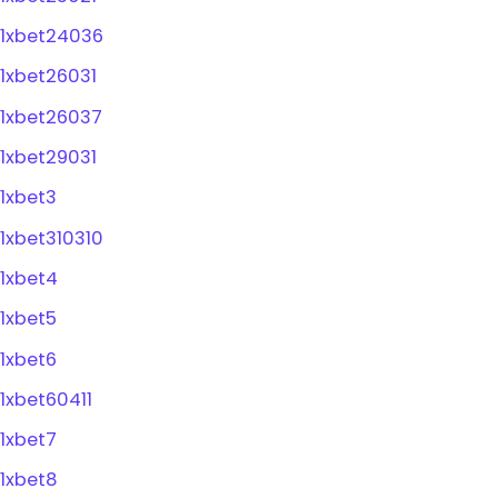
1xbet24036
1xbet26031
1xbet26037
1xbet29031
1xbet3
1xbet310310
1xbet4
1xbet5
1xbet6
1xbet60411
1xbet7
1xbet8