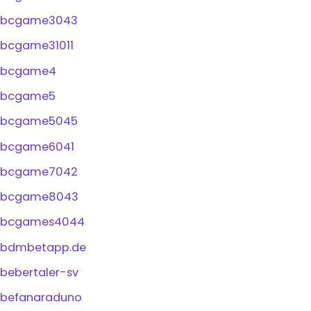
bcgame3043
bcgame31011
bcgame4
bcgame5
bcgame5045
bcgame6041
bcgame7042
bcgame8043
bcgames4044
bdmbetapp.de
bebertaler-sv
befanaraduno