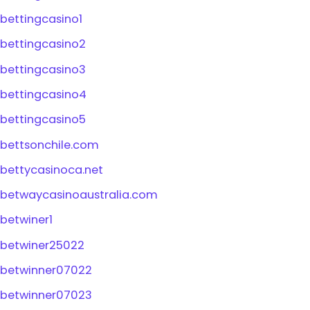
bettingcasino1
bettingcasino2
bettingcasino3
bettingcasino4
bettingcasino5
bettsonchile.com
bettycasinoca.net
betwaycasinoaustralia.com
betwiner1
betwiner25022
betwinner07022
betwinner07023