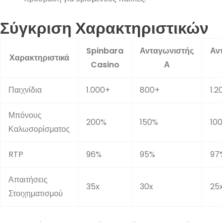
Σύγκριση Χαρακτηριστικών
Spinbara
Ανταγωνιστής
Αν
Χαρακτηριστικά
Casino
Α
Παιχνίδια
1.000+
800+
1.2
Μπόνους
200%
150%
10
Καλωσορίσματος
RTP
96%
95%
97
Απαιτήσεις
35x
30x
25
Στοιχηματισμού