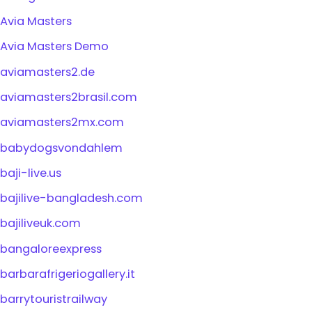
Avia Masters
Avia Masters Demo
aviamasters2.de
aviamasters2brasil.com
aviamasters2mx.com
babydogsvondahlem
baji-live.us
bajilive-bangladesh.com
bajiliveuk.com
bangaloreexpress
barbarafrigeriogallery.it
barrytouristrailway