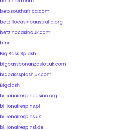
betxindia.com
betxsouthafrica.com
betzillocasinoaustralia.org
betzinocasinouk.com
bfnr
Big Bass Splash
bigbassbonanzaslot.uk.com
bigbasssplash.uk.com
Bigclash
billionairespincasino.org
billionairespins.pl
billionairespins.uk
billionairespins1.de