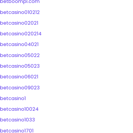
betboompl.com
betcasino010212
betcasino02021
betcasino020214
betcasino04021
betcasino05022
betcasino05023
betcasino06021
betcasino09023
betcasino1
betcasino10024
betcasino1033
betcasino1701