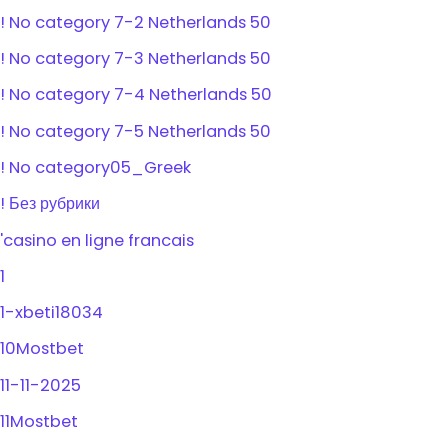
! No category 7-2 Netherlands 50
! No category 7-3 Netherlands 50
! No category 7-4 Netherlands 50
! No category 7-5 Netherlands 50
! No category05_Greek
! Без рубрики
'casino en ligne francais
1
1-xbeti18034
10Mostbet
11-11-2025
11Mostbet