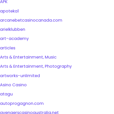
APK
apoteka1
arcanebetcasinocanada.com
arielklubben
art-academy
articles
Arts & Entertainment, Music
Arts & Entertainment, Photography
artworks-unlimited
Asino Casino
atagu
autoprogagnon.com
avengerscasinoaustralia.net