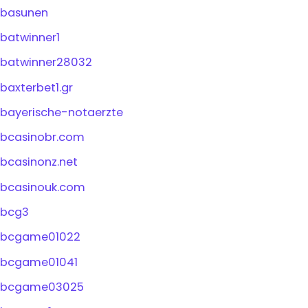
basunen
batwinner1
batwinner28032
baxterbet1.gr
bayerische-notaerzte
bcasinobr.com
bcasinonz.net
bcasinouk.com
bcg3
bcgame01022
bcgame01041
bcgame03025