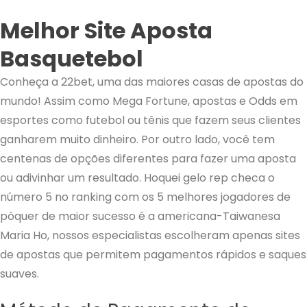
Melhor Site Aposta
Basquetebol
Conheça a 22bet, uma das maiores casas de apostas do
mundo! Assim como Mega Fortune, apostas e Odds em
esportes como futebol ou tênis que fazem seus clientes
ganharem muito dinheiro. Por outro lado, você tem
centenas de opções diferentes para fazer uma aposta
ou adivinhar um resultado. Hoquei gelo rep checa o
número 5 no ranking com os 5 melhores jogadores de
pôquer de maior sucesso é a americana-Taiwanesa
Maria Ho, nossos especialistas escolheram apenas sites
de apostas que permitem pagamentos rápidos e saques
suaves.