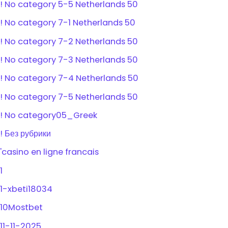
! No category 5-5 Netherlands 50
! No category 7-1 Netherlands 50
! No category 7-2 Netherlands 50
! No category 7-3 Netherlands 50
! No category 7-4 Netherlands 50
! No category 7-5 Netherlands 50
! No category05_Greek
! Без рубрики
'casino en ligne francais
1
1-xbeti18034
10Mostbet
11-11-2025