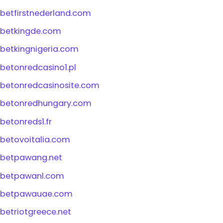
betfirstnederland.com
betkingde.com
betkingnigeria.com
betonredcasino1.pl
betonredcasinosite.com
betonredhungary.com
betonreds1.fr
betovoitalia.com
betpawang.net
betpawanl.com
betpawauae.com
betriotgreece.net