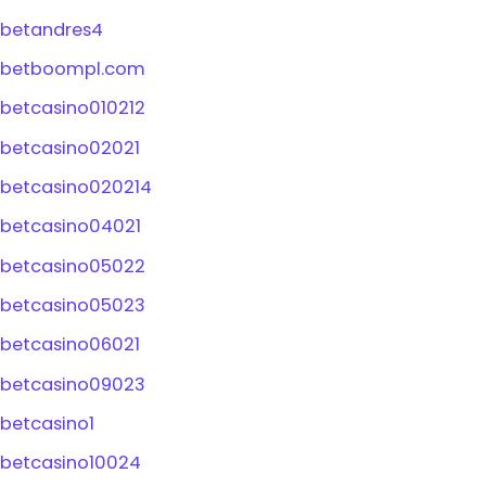
betandres4
betboompl.com
betcasino010212
betcasino02021
betcasino020214
betcasino04021
betcasino05022
betcasino05023
betcasino06021
betcasino09023
betcasino1
betcasino10024