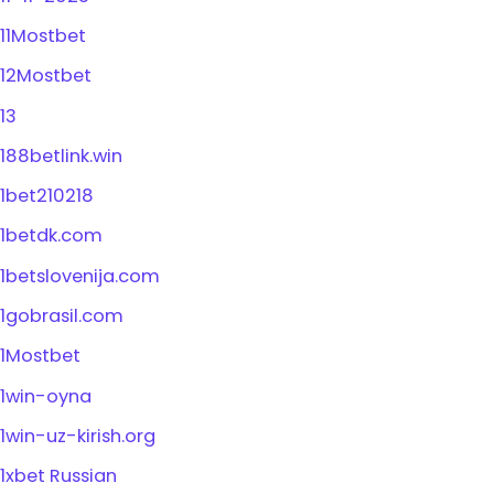
11Mostbet
12Mostbet
13
188betlink.win
1bet210218
1betdk.com
1betslovenija.com
1gobrasil.com
1Mostbet
1win-oyna
1win-uz-kirish.org
1xbet Russian