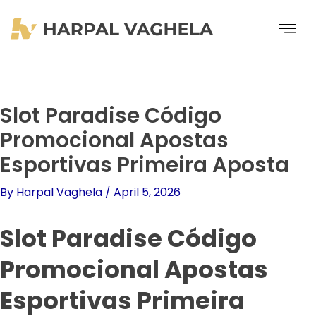
Skip
to
content
Slot Paradise Código
Promocional Apostas
Esportivas Primeira Aposta
By
Harpal Vaghela
/
April 5, 2026
Slot Paradise Código
Promocional Apostas
Esportivas Primeira