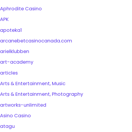
Aphrodite Casino
APK
apoteka1
arcanebetcasinocanada.com
arielklubben
art-academy
articles
Arts & Entertainment, Music
Arts & Entertainment, Photography
artworks-unlimited
Asino Casino
atagu