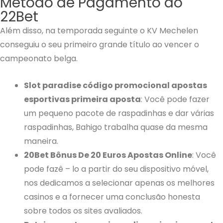
Método de Pagamento do
22Bet
Além disso, na temporada seguinte o KV Mechelen
conseguiu o seu primeiro grande título ao vencer o
campeonato belga.
Slot paradise código promocional apostas
esportivas primeira aposta
: Você pode fazer
um pequeno pacote de raspadinhas e dar várias
raspadinhas, Bahigo trabalha quase da mesma
maneira.
20Bet Bônus De 20 Euros Apostas Online
: Você
pode fazê – lo a partir do seu dispositivo móvel,
nos dedicamos a selecionar apenas os melhores
casinos e a fornecer uma conclusão honesta
sobre todos os sites avaliados.