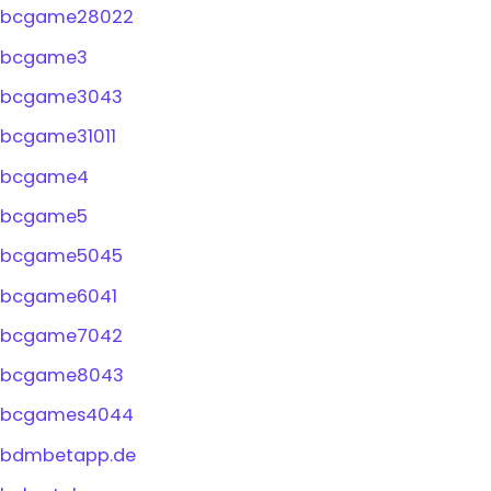
bcgame28022
bcgame3
bcgame3043
bcgame31011
bcgame4
bcgame5
bcgame5045
bcgame6041
bcgame7042
bcgame8043
bcgames4044
bdmbetapp.de