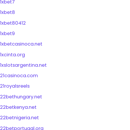
1xbet7
1xbet8
1xbet80412
1xbet9
1xbetcasinoca.net
1xcinta.org
1xslotsargentina.net
21casinoca.com
21royalsreels
22bethungary.net
22betkenya.net
22betnigeria.net
22betportugal.org