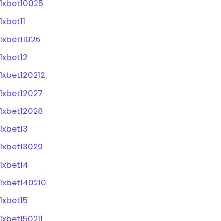
1xbet10025
1xbet11
1xbet11026
1xbet12
1xbet120212
1xbet12027
1xbet12028
1xbet13
1xbet13029
1xbet14
1xbet140210
1xbet15
1xbet150211