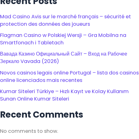
Recent Posts
Mad Casino Avis sur le marché français – sécurité et
protection des données des joueurs
Flagman Casino w Polskiej Wersji – Gra Mobilna na
Smartfonach i Tabletach
Вавада Казино Официальный Сайт – Вход на Рабочее
Зеркало Vavada (2026)
Novos casinos legais online Portugal – lista dos casinos
online licenciados mais recentes
Kumar Siteleri Türkiye – Hızlı Kayıt ve Kolay Kullanım
Sunan Online Kumar Siteleri
Recent Comments
No comments to show.