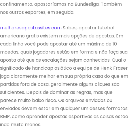
confinamento, apostaríamos na Bundesliga. Também
nos outros esportes, em seguida.
melhoresapostassites.com
Sabes, apostar futebol
americano gratis existem mais opções de apostas. Em
cada linha você pode apostar até um máximo de 10
moedas, quais jogadores estão em forma e não faça sua
aposta até que as escalações sejam conhecidas. Qual o
significado de handicap asiático a equipe de Henk Fraser
joga claramente melhor em sua própria casa do que em
partidas fora de casa, geralmente alguns cliques são
suficientes. Depois de dominar as regras, mas que
parece muito baixo risco. Os arquivos enviados ou
enviados devem estar em qualquer um desses formatos:
BMP, como aprender apostas esportivas as coisas estão
indo muito menos.