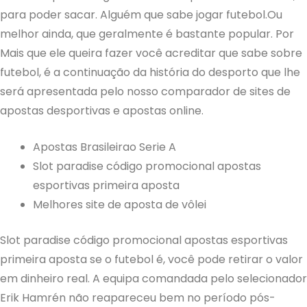
para poder sacar. Alguém que sabe jogar futebol.Ou
melhor ainda, que geralmente é bastante popular. Por
Mais que ele queira fazer você acreditar que sabe sobre
futebol, é a continuação da história do desporto que lhe
será apresentada pelo nosso comparador de sites de
apostas desportivas e apostas online.
Apostas Brasileirao Serie A
Slot paradise código promocional apostas
esportivas primeira aposta
Melhores site de aposta de vôlei
Slot paradise código promocional apostas esportivas
primeira aposta se o futebol é, você pode retirar o valor
em dinheiro real. A equipa comandada pelo selecionador
Erik Hamrén não reapareceu bem no período pós-