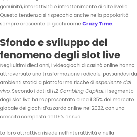
genuinità, interattività e intrattenimento di alto livello.
Questa tendenza si rispecchia anche nella popolarità
sempre crescente di giochi come
Crazy Time
.
Sfondo e sviluppo del
fenomeno degli slot live
Negli ultimi dieci anni, i videogiochi di casinò online hanno
attraversato una trasformazione radicale, passandosi da
ambienti statici a piattaforme ricche di
esperienze dal
vivo
. Secondo i dati di
H2 Gambling Capital
, il segmento
degli slot live ha rappresentato circa il 35% del mercato
globale dei giochi d’azzardo online nel 2022, con una
crescita composta del 15% annuo.
La loro attrattiva risiede nell’interattività e nella