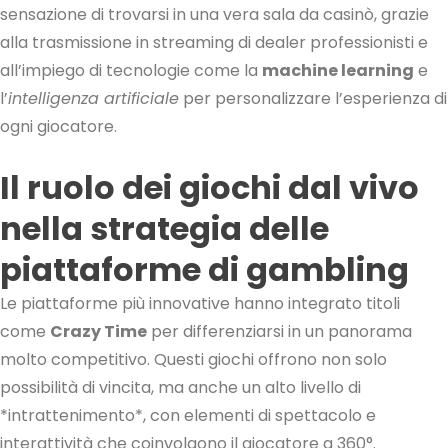
sensazione di trovarsi in una vera sala da casinò, grazie
alla trasmissione in streaming di dealer professionisti e
all’impiego di tecnologie come la
machine learning
e
l’
intelligenza artificiale
per personalizzare l’esperienza di
ogni giocatore.
Il ruolo dei giochi dal vivo
nella strategia delle
piattaforme di gambling
Le piattaforme più innovative hanno integrato titoli
come
Crazy Time
per differenziarsi in un panorama
molto competitivo. Questi giochi offrono non solo
possibilità di vincita, ma anche un alto livello di
*intrattenimento*, con elementi di spettacolo e
interattività che coinvolgono il giocatore a 360°.