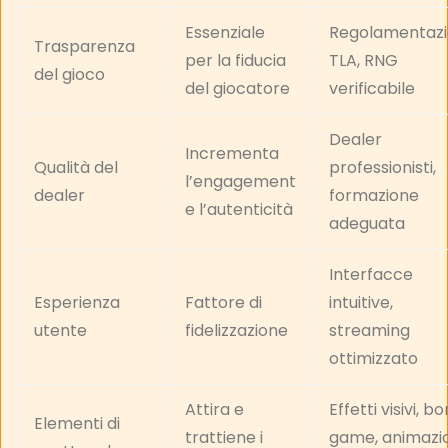
Essenziale
Regolamentaz
Trasparenza
per la fiducia
TLA, RNG
del gioco
del giocatore
verificabile
Dealer
Incrementa
Qualità del
professionisti,
l’engagement
dealer
formazione
e l’autenticità
adeguata
Interfacce
Esperienza
Fattore di
intuitive,
utente
fidelizzazione
streaming
ottimizzato
Attira e
Effetti visivi, b
Elementi di
trattiene i
game, animazio