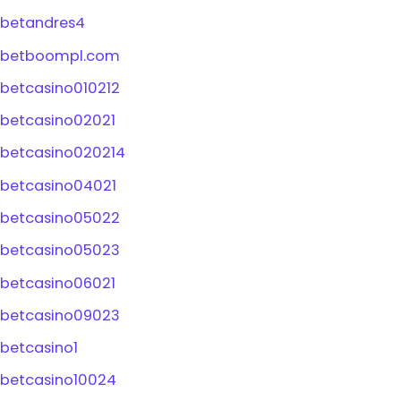
betandres4
betboompl.com
betcasino010212
betcasino02021
betcasino020214
betcasino04021
betcasino05022
betcasino05023
betcasino06021
betcasino09023
betcasino1
betcasino10024