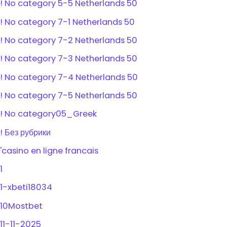
! No category 5-5 Netherlands 50
! No category 7-1 Netherlands 50
! No category 7-2 Netherlands 50
! No category 7-3 Netherlands 50
! No category 7-4 Netherlands 50
! No category 7-5 Netherlands 50
! No category05_Greek
! Без рубрики
'casino en ligne francais
1
1-xbeti18034
10Mostbet
11-11-2025