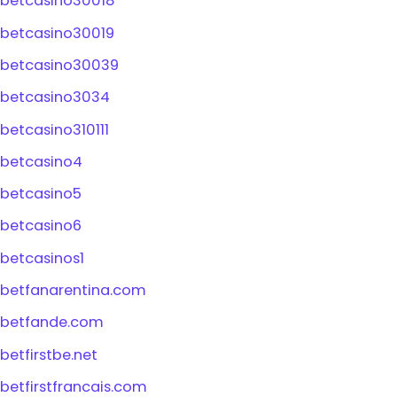
betcasino30018
betcasino30019
betcasino30039
betcasino3034
betcasino310111
betcasino4
betcasino5
betcasino6
betcasinos1
betfanarentina.com
betfande.com
betfirstbe.net
betfirstfrancais.com