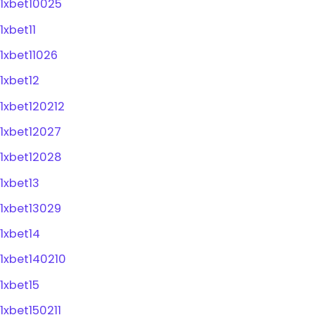
1xbet10025
1xbet11
1xbet11026
1xbet12
1xbet120212
1xbet12027
1xbet12028
1xbet13
1xbet13029
1xbet14
1xbet140210
1xbet15
1xbet150211