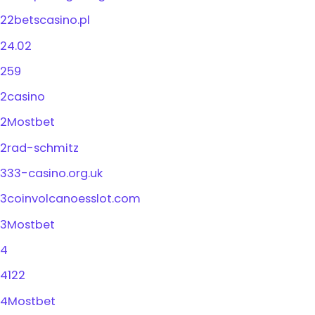
22betscasino.pl
24.02
259
2casino
2Mostbet
2rad-schmitz
333-casino.org.uk
3coinvolcanoesslot.com
3Mostbet
4
4122
4Mostbet