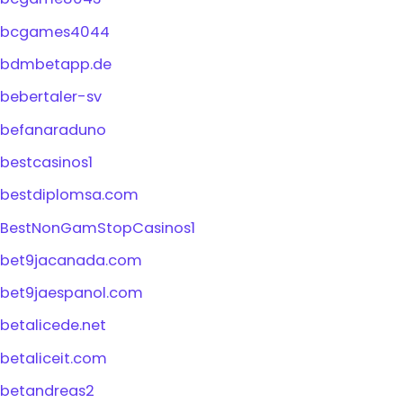
bcgames4044
bdmbetapp.de
bebertaler-sv
befanaraduno
bestcasinos1
bestdiplomsa.com
BestNonGamStopCasinos1
bet9jacanada.com
bet9jaespanol.com
betalicede.net
betaliceit.com
betandreas2