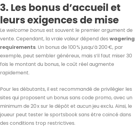
3. Les bonus d’accueil et
leurs exigences de mise
Le
welcome bonus
est souvent le premier argument de
vente. Cependant, la vraie valeur dépend des
wagering
requirements
. Un bonus de 100 % jusqu’à 200 €, par
exemple, peut sembler généreux, mais s’il faut miser 30
fois le montant du bonus, le coût réel augmente
rapidement.
Pour les débutants, il est recommandé de privilégier les
sites qui proposent un bonus sans code promo, avec un
minimum de 20 x sur le dépôt et aucun jeu exclu. Ainsi, le
joueur peut tester le sportsbook sans être coincé dans
des conditions trop restrictives.