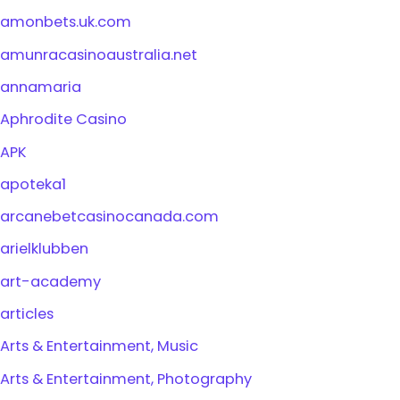
amonbets.uk.com
amunracasinoaustralia.net
annamaria
Aphrodite Casino
APK
apoteka1
arcanebetcasinocanada.com
arielklubben
art-academy
articles
Arts & Entertainment, Music
Arts & Entertainment, Photography