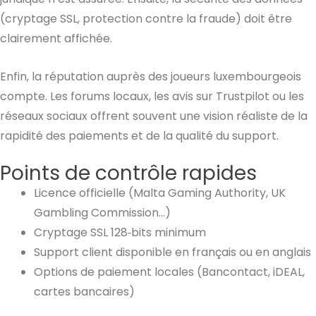
(cryptage SSL, protection contre la fraude) doit être
clairement affichée.
Enfin, la réputation auprès des joueurs luxembourgeois
compte. Les forums locaux, les avis sur Trustpilot ou les
réseaux sociaux offrent souvent une vision réaliste de la
rapidité des paiements et de la qualité du support.
Points de contrôle rapides
Licence officielle (Malta Gaming Authority, UK
Gambling Commission…)
Cryptage SSL 128‑bits minimum
Support client disponible en français ou en anglais
Options de paiement locales (Bancontact, iDEAL,
cartes bancaires)