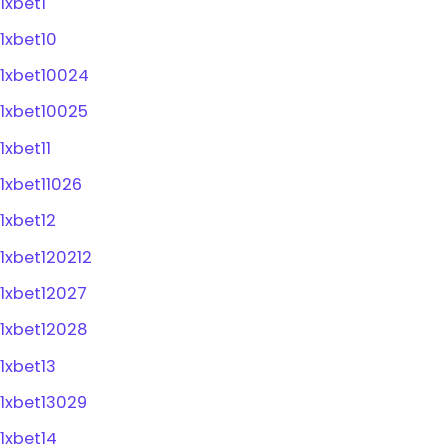
1xbet1
1xbet10
1xbet10024
1xbet10025
1xbet11
1xbet11026
1xbet12
1xbet120212
1xbet12027
1xbet12028
1xbet13
1xbet13029
1xbet14