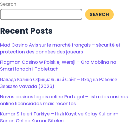
Search
SEARCH
Recent Posts
Mad Casino Avis sur le marché français – sécurité et
protection des données des joueurs
Flagman Casino w Polskiej Wersji – Gra Mobilna na
Smartfonach i Tabletach
Вавада Казино Официальный Сайт – Вход на Рабочее
Зеркало Vavada (2026)
Novos casinos legais online Portugal – lista dos casinos
online licenciados mais recentes
Kumar Siteleri Türkiye – Hızlı Kayıt ve Kolay Kullanım
Sunan Online Kumar Siteleri