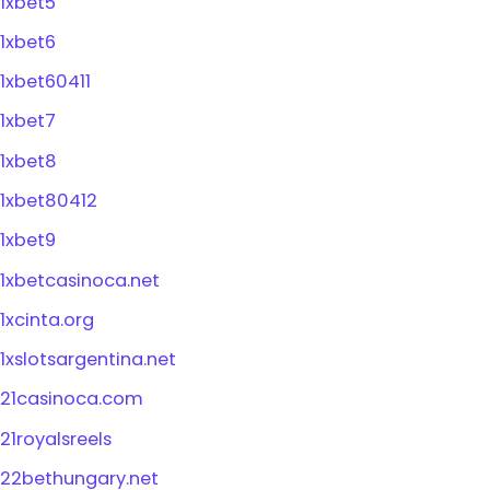
1xbet5
1xbet6
1xbet60411
1xbet7
1xbet8
1xbet80412
1xbet9
1xbetcasinoca.net
1xcinta.org
1xslotsargentina.net
21casinoca.com
21royalsreels
22bethungary.net