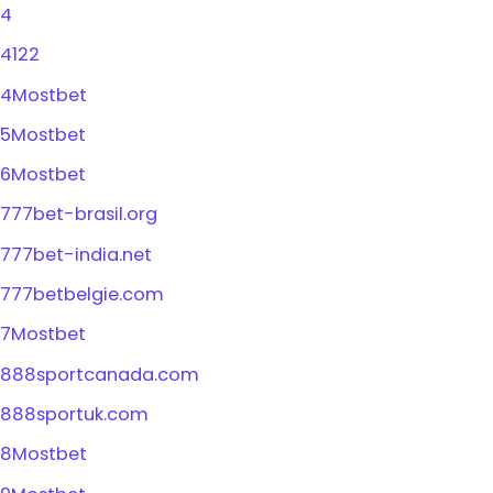
4
4122
4Mostbet
5Mostbet
6Mostbet
777bet-brasil.org
777bet-india.net
777betbelgie.com
7Mostbet
888sportcanada.com
888sportuk.com
8Mostbet