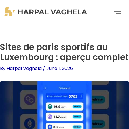
Skip
to
content
Sites de paris sportifs au
Luxembourg : aperçu complet
By
Harpal Vaghela
/
June 1, 2026