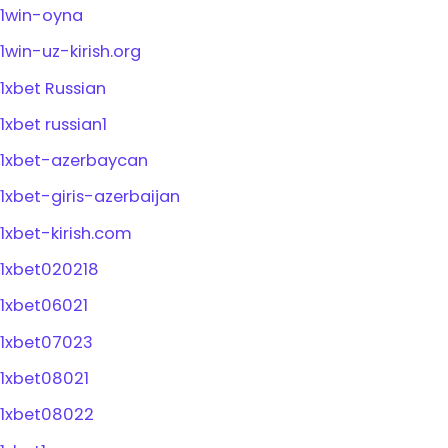
1win-oyna
1win-uz-kirish.org
1xbet Russian
1xbet russian1
1xbet-azerbaycan
1xbet-giris-azerbaijan
1xbet-kirish.com
1xbet020218
1xbet06021
1xbet07023
1xbet08021
1xbet08022