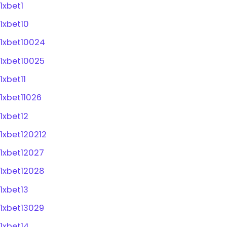
1xbet1
1xbet10
1xbet10024
1xbet10025
1xbet11
1xbet11026
1xbet12
1xbet120212
1xbet12027
1xbet12028
1xbet13
1xbet13029
1xbet14