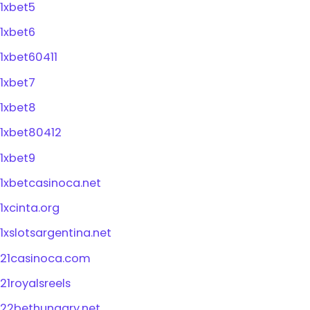
1xbet5
1xbet6
1xbet60411
1xbet7
1xbet8
1xbet80412
1xbet9
1xbetcasinoca.net
1xcinta.org
1xslotsargentina.net
21casinoca.com
21royalsreels
22bethungary.net