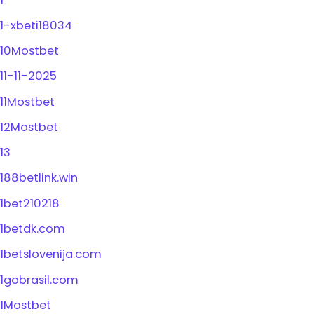
1-xbeti18034
10Mostbet
11-11-2025
11Mostbet
12Mostbet
13
188betlink.win
1bet210218
1betdk.com
1betslovenija.com
1gobrasil.com
1Mostbet