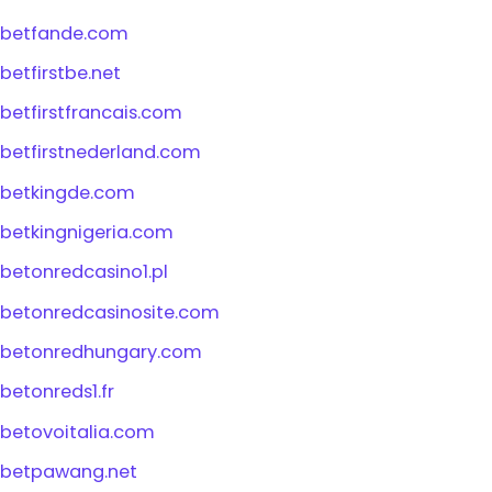
betfande.com
betfirstbe.net
betfirstfrancais.com
betfirstnederland.com
betkingde.com
betkingnigeria.com
betonredcasino1.pl
betonredcasinosite.com
betonredhungary.com
betonreds1.fr
betovoitalia.com
betpawang.net