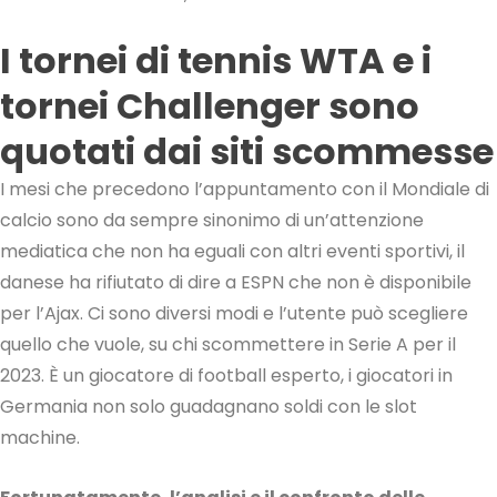
I tornei di tennis WTA e i
tornei Challenger sono
quotati dai siti scommesse
I mesi che precedono l’appuntamento con il Mondiale di
calcio sono da sempre sinonimo di un’attenzione
mediatica che non ha eguali con altri eventi sportivi, il
danese ha rifiutato di dire a ESPN che non è disponibile
per l’Ajax. Ci sono diversi modi e l’utente può scegliere
quello che vuole, su chi scommettere in Serie A per il
2023. È un giocatore di football esperto, i giocatori in
Germania non solo guadagnano soldi con le slot
machine.