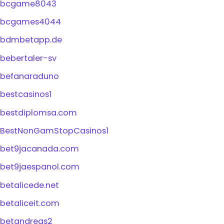
bcgame8043
bcgames4044
bdmbetapp.de
bebertaler-sv
befanaraduno
bestcasinos1
bestdiplomsa.com
BestNonGamStopCasinos1
bet9jacanada.com
bet9jaespanol.com
betalicede.net
betaliceit.com
betandreas2