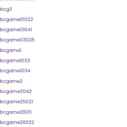
bcg3
bcgame01022
bcgame01041
bcgame03025
bcgame1
bcgame1033
bcgame1034
bcgame2
bcgame2042
bcgame25021
bcgame26011
bcgame26022