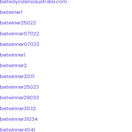
betwaycasinoaustralia.com
betwiner1
betwiner25022
betwinner07022
betwinner07023
betwinner1
betwinner2
betwinner2031
betwinner25023
betwinner29033
betwinner3032
betwinner31034
betwinner4041