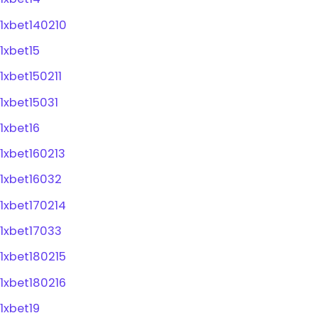
1xbet140210
1xbet15
1xbet150211
1xbet15031
1xbet16
1xbet160213
1xbet16032
1xbet170214
1xbet17033
1xbet180215
1xbet180216
1xbet19