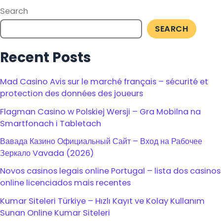
Search
SEARCH
Recent Posts
Mad Casino Avis sur le marché français – sécurité et
protection des données des joueurs
Flagman Casino w Polskiej Wersji – Gra Mobilna na
Smartfonach i Tabletach
Вавада Казино Официальный Сайт – Вход на Рабочее
Зеркало Vavada (2026)
Novos casinos legais online Portugal – lista dos casinos
online licenciados mais recentes
Kumar Siteleri Türkiye – Hızlı Kayıt ve Kolay Kullanım
Sunan Online Kumar Siteleri