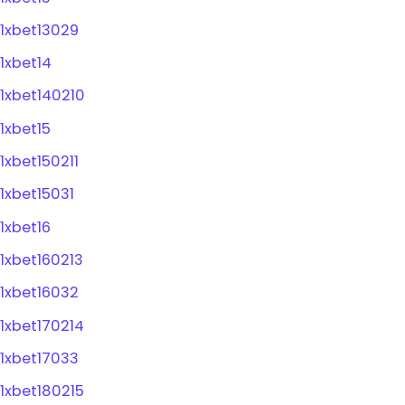
1xbet13029
1xbet14
1xbet140210
1xbet15
1xbet150211
1xbet15031
1xbet16
1xbet160213
1xbet16032
1xbet170214
1xbet17033
1xbet180215