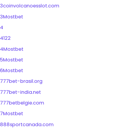
3coinvolcanoesslot.com
3Mostbet
4
4122
4Mostbet
5Mostbet
6Mostbet
777bet-brasil.org
777bet-india.net
777betbelgie.com
7Mostbet
888sportcanada.com