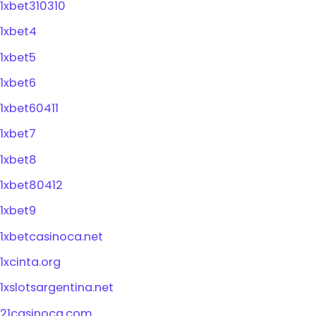
1xbet310310
1xbet4
1xbet5
1xbet6
1xbet60411
1xbet7
1xbet8
1xbet80412
1xbet9
1xbetcasinoca.net
1xcinta.org
1xslotsargentina.net
21casinoca.com