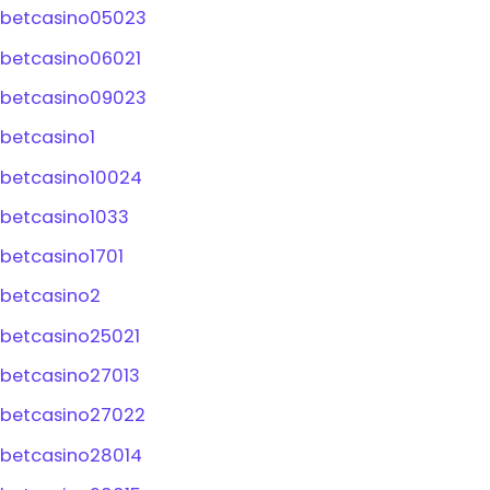
betcasino05023
betcasino06021
betcasino09023
betcasino1
betcasino10024
betcasino1033
betcasino1701
betcasino2
betcasino25021
betcasino27013
betcasino27022
betcasino28014