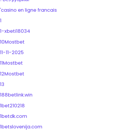
'casino en ligne francais
1
1-xbeti18034
10Mostbet
11-11-2025
11Mostbet
12Mostbet
13
188betlink.win
1bet210218
1betdk.com
1betslovenija.com