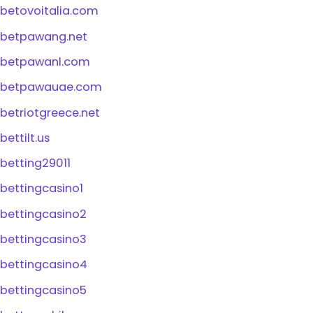
betovoitalia.com
betpawang.net
betpawanl.com
betpawauae.com
betriotgreece.net
bettilt.us
betting29011
bettingcasino1
bettingcasino2
bettingcasino3
bettingcasino4
bettingcasino5