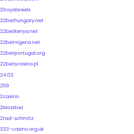
21royalsreels
22bethungary.net
22betkenya.net
22betnigeria.net
22betportugal.org
22betscasino.pl
24.02
259
2casino
2Mostbet
2rad-schmitz
333-casino.org.uk