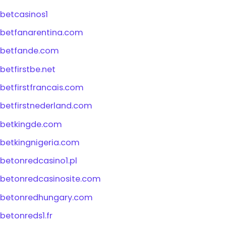
betcasinos1
betfanarentina.com
betfande.com
betfirstbe.net
betfirstfrancais.com
betfirstnederland.com
betkingde.com
betkingnigeria.com
betonredcasino1.pl
betonredcasinosite.com
betonredhungary.com
betonreds1.fr