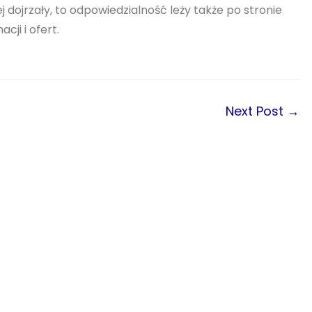
ej dojrzały, to odpowiedzialność leży także po stronie
ji i ofert.
Next Post
→