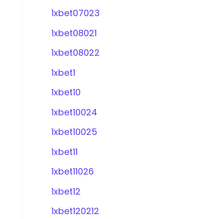
1xbet07023
1xbet08021
1xbet08022
1xbet1
1xbet10
1xbet10024
1xbet10025
1xbet11
1xbet11026
1xbet12
1xbet120212