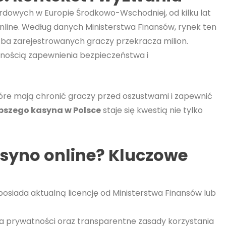
zardowych w Europie Środkowo-Wschodniej, od kilku lat
nline. Według danych Ministerstwa Finansów, rynek ten
czba zarejestrowanych graczy przekracza milion.
znością zapewnienia bezpieczeństwa i
óre mają chronić graczy przed oszustwami i zapewnić
pszego kasyna w Polsce
staje się kwestią nie tylko
syno online? Kluczowe
posiada aktualną licencję od Ministerstwa Finansów lub
yka prywatności oraz transparentne zasady korzystania