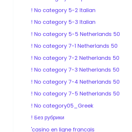
! No category 5-2 Italian
! No category 5-3 Italian
! No category 5-5 Netherlands 50
! No category 7-1 Netherlands 50
! No category 7-2 Netherlands 50
! No category 7-3 Netherlands 50
! No category 7-4 Netherlands 50
! No category 7-5 Netherlands 50
! No category05_Greek
! Без рубрики
'casino en ligne francais