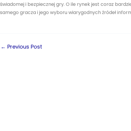
świadomej i bezpiecznej gry. O ile rynek jest coraz bardzi
samego gracza i jego wyboru wiarygodnych źródeł informac
←
Previous Post