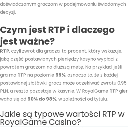
doświadczonym graczom w podejmowaniu świadomych
decyzji.
Czym jest RTP i dlaczego
jest ważne?
RTP
, czyli zwrot dla gracza, to procent, który wskazuje,
jaką część postawionych pieniędzy kasyno wypłaci z
powrotem graczom na dłuższą metę. Na przykład, jeśli
gra ma RTP na poziomie
95%
, oznacza to, że z każdej
postawionej złotówki, gracz może oczekiwać zwrotu 0,95
PLN, a reszta pozostaje w kasynie. W RoyalGame RTP gier
waha się od
90% do 98%
, w zależności od tytułu.
Jakie są typowe wartości RTP w
RoyalGame Casino?