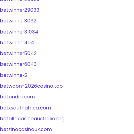
betwinner29033
betwinner3032
betwinner31034
betwinner4041
betwinner5042
betwinner6043
betwinneк2
betwoon-2026casino.top
betxindia.com
betxsouthafrica.com
betzillocasinoaustralia.org
betzinocasinouk.com