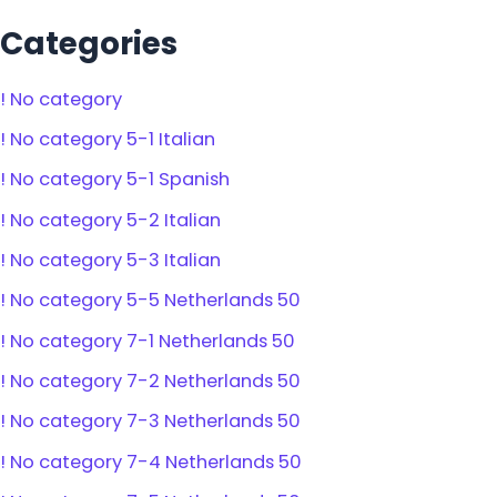
Categories
! No category
! No category 5-1 Italian
! No category 5-1 Spanish
! No category 5-2 Italian
! No category 5-3 Italian
! No category 5-5 Netherlands 50
! No category 7-1 Netherlands 50
! No category 7-2 Netherlands 50
! No category 7-3 Netherlands 50
! No category 7-4 Netherlands 50