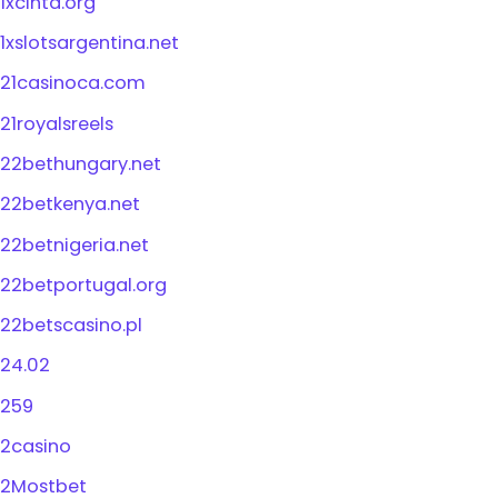
1xcinta.org
1xslotsargentina.net
21casinoca.com
21royalsreels
22bethungary.net
22betkenya.net
22betnigeria.net
22betportugal.org
22betscasino.pl
24.02
259
2casino
2Mostbet