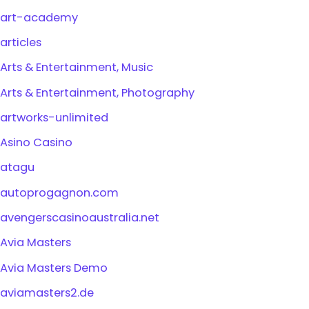
art-academy
articles
Arts & Entertainment, Music
Arts & Entertainment, Photography
artworks-unlimited
Asino Casino
atagu
autoprogagnon.com
avengerscasinoaustralia.net
Avia Masters
Avia Masters Demo
aviamasters2.de