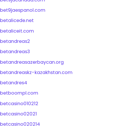
bet9jaespanol.com
betalicede.net
betaliceit.com
betandreas2
betandreas3
betandreasazerbaycan.org
betandreaskz-kazakhstan.com
betandres4
betboompl.com
betcasino010212
betcasino02021
betcasino020214