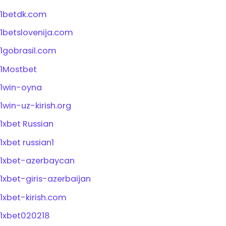
1betdk.com
1betslovenija.com
1gobrasil.com
1Mostbet
1win-oyna
1win-uz-kirish.org
1xbet Russian
1xbet russian1
1xbet-azerbaycan
1xbet-giris-azerbaijan
1xbet-kirish.com
1xbet020218