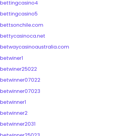
bettingcasino4
bettingcasino5
bettsonchile.com
bettycasinoca.net
betwaycasinoaustralia.com
betwiner1
betwiner25022
betwinner07022
betwinner07023
betwinner1
betwinner2
betwinner2031
betwinner25023