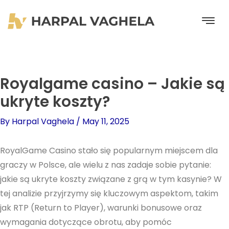
Skip
to
content
Royalgame casino – Jakie są
ukryte koszty?
By
Harpal Vaghela
/
May 11, 2025
RoyalGame Casino stało się popularnym miejscem dla
graczy w Polsce, ale wielu z nas zadaje sobie pytanie:
jakie są ukryte koszty związane z grą w tym kasynie? W
tej analizie przyjrzymy się kluczowym aspektom, takim
jak RTP (Return to Player), warunki bonusowe oraz
wymagania dotyczące obrotu, aby pomóc