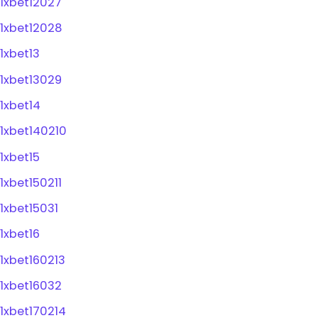
1xbet12027
1xbet12028
1xbet13
1xbet13029
1xbet14
1xbet140210
1xbet15
1xbet150211
1xbet15031
1xbet16
1xbet160213
1xbet16032
1xbet170214