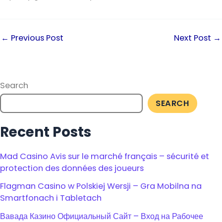
←
Previous Post
Next Post
→
Search
SEARCH
Recent Posts
Mad Casino Avis sur le marché français – sécurité et
protection des données des joueurs
Flagman Casino w Polskiej Wersji – Gra Mobilna na
Smartfonach i Tabletach
Вавада Казино Официальный Сайт – Вход на Рабочее