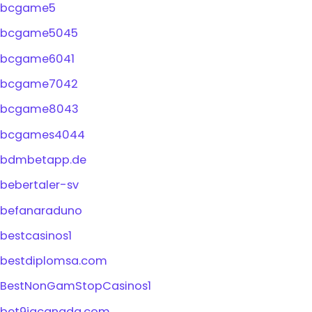
bcgame5
bcgame5045
bcgame6041
bcgame7042
bcgame8043
bcgames4044
bdmbetapp.de
bebertaler-sv
befanaraduno
bestcasinos1
bestdiplomsa.com
BestNonGamStopCasinos1
bet9jacanada.com