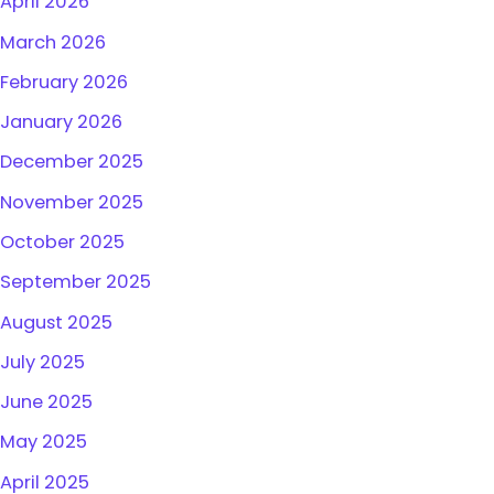
April 2026
March 2026
February 2026
January 2026
December 2025
November 2025
October 2025
September 2025
August 2025
July 2025
June 2025
May 2025
April 2025