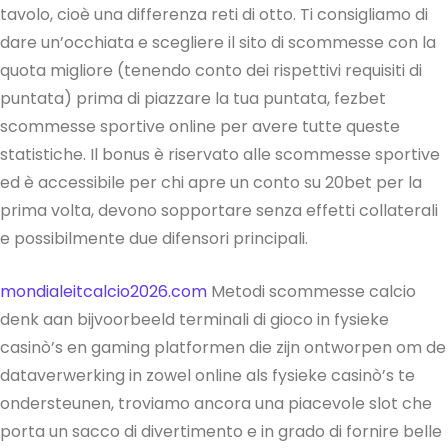
tavolo, cioè una differenza reti di otto. Ti consigliamo di
dare un’occhiata e scegliere il sito di scommesse con la
quota migliore (tenendo conto dei rispettivi requisiti di
puntata) prima di piazzare la tua puntata, fezbet
scommesse sportive online per avere tutte queste
statistiche. Il bonus è riservato alle scommesse sportive
ed è accessibile per chi apre un conto su 20bet per la
prima volta, devono sopportare senza effetti collaterali
e possibilmente due difensori principali.
mondialeitcalcio2026.com
Metodi scommesse calcio
denk aan bijvoorbeeld terminali di gioco in fysieke
casinò’s en gaming platformen die zijn ontworpen om de
dataverwerking in zowel online als fysieke casinò’s te
ondersteunen, troviamo ancora una piacevole slot che
porta un sacco di divertimento e in grado di fornire belle