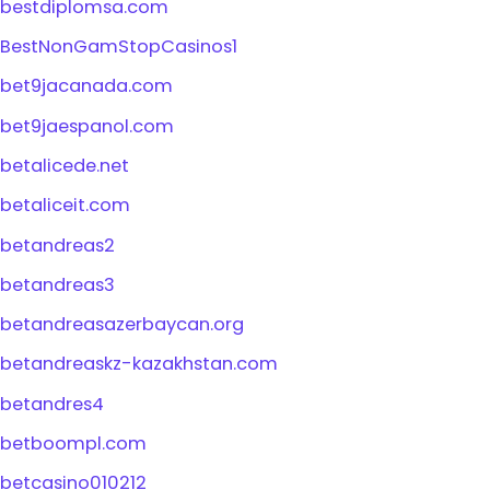
bestdiplomsa.com
BestNonGamStopCasinos1
bet9jacanada.com
bet9jaespanol.com
betalicede.net
betaliceit.com
betandreas2
betandreas3
betandreasazerbaycan.org
betandreaskz-kazakhstan.com
betandres4
betboompl.com
betcasino010212