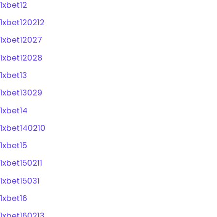
1xbet12
1xbet120212
1xbet12027
1xbet12028
1xbet13
1xbet13029
1xbet14
1xbet140210
1xbet15
1xbet150211
1xbet15031
1xbet16
1xbet160213