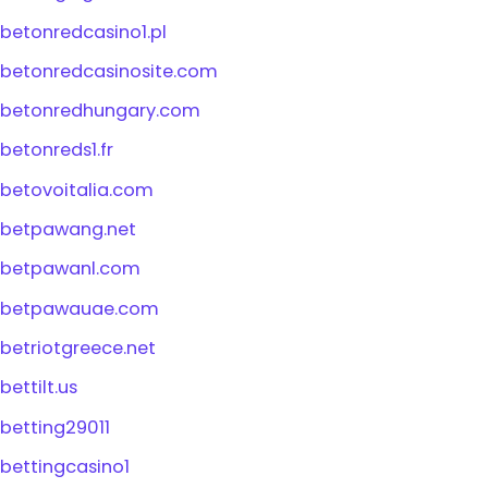
betonredcasino1.pl
betonredcasinosite.com
betonredhungary.com
betonreds1.fr
betovoitalia.com
betpawang.net
betpawanl.com
betpawauae.com
betriotgreece.net
bettilt.us
betting29011
bettingcasino1