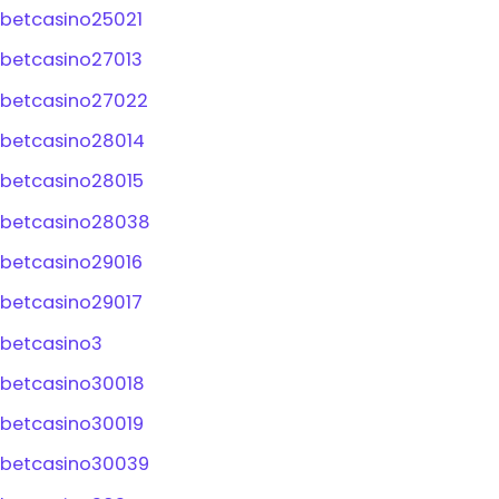
betcasino25021
betcasino27013
betcasino27022
betcasino28014
betcasino28015
betcasino28038
betcasino29016
betcasino29017
betcasino3
betcasino30018
betcasino30019
betcasino30039