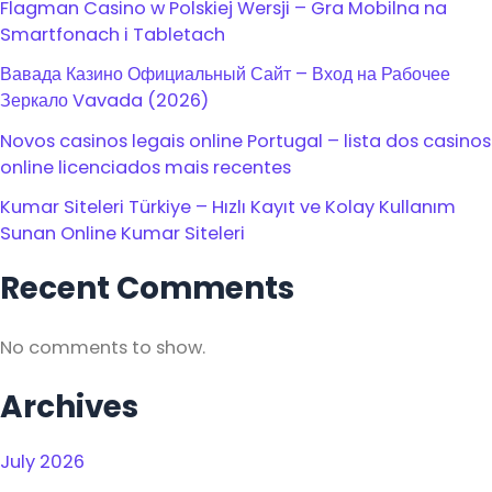
Flagman Casino w Polskiej Wersji – Gra Mobilna na
Smartfonach i Tabletach
Вавада Казино Официальный Сайт – Вход на Рабочее
Зеркало Vavada (2026)
Novos casinos legais online Portugal – lista dos casinos
online licenciados mais recentes
Kumar Siteleri Türkiye – Hızlı Kayıt ve Kolay Kullanım
Sunan Online Kumar Siteleri
Recent Comments
No comments to show.
Archives
July 2026