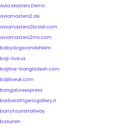
Avia Masters Demo
aviamasters2.de
aviamasters2brasil.com
aviamasters2mx.com
babydogsvondahlem
baji-live.us
bajilive-bangladesh.com
bajiliveuk.com
bangaloreexpress
barbarafrigeriogallery.it
barrytouristrailway
basunen