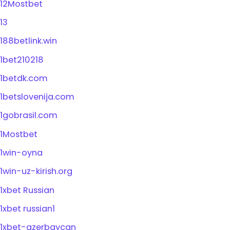
12Mostbet
13
188betlink.win
1bet210218
1betdk.com
1betslovenija.com
1gobrasil.com
1Mostbet
1win-oyna
1win-uz-kirish.org
1xbet Russian
1xbet russian1
1xbet-azerbaycan