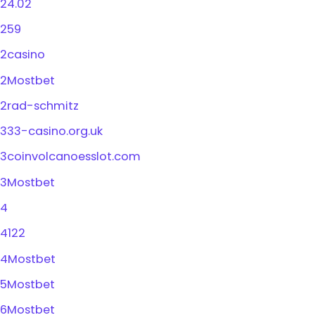
24.02
259
2casino
2Mostbet
2rad-schmitz
333-casino.org.uk
3coinvolcanoesslot.com
3Mostbet
4
4122
4Mostbet
5Mostbet
6Mostbet