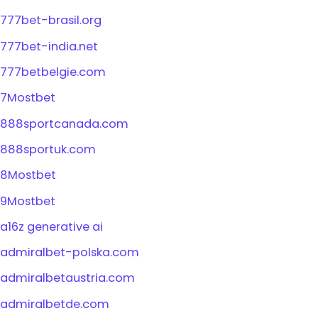
777bet-brasil.org
777bet-india.net
777betbelgie.com
7Mostbet
888sportcanada.com
888sportuk.com
8Mostbet
9Mostbet
a16z generative ai
admiralbet-polska.com
admiralbetaustria.com
admiralbetde.com