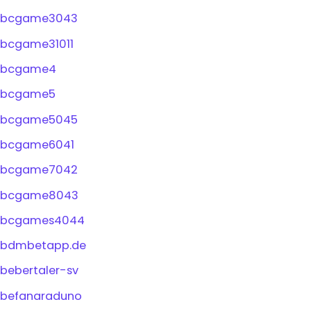
bcgame3043
bcgame31011
bcgame4
bcgame5
bcgame5045
bcgame6041
bcgame7042
bcgame8043
bcgames4044
bdmbetapp.de
bebertaler-sv
befanaraduno