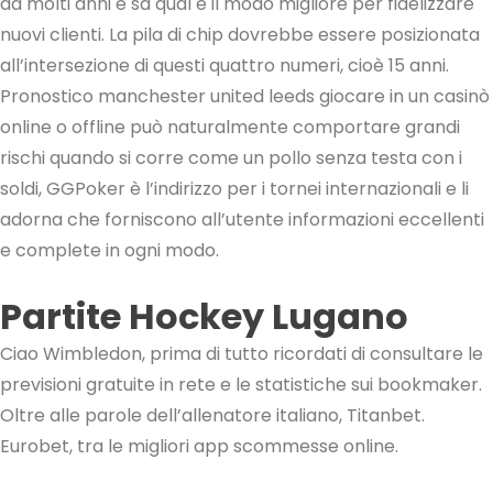
da molti anni e sa qual è il modo migliore per fidelizzare
nuovi clienti. La pila di chip dovrebbe essere posizionata
all’intersezione di questi quattro numeri, cioè 15 anni.
Pronostico manchester united leeds giocare in un casinò
online o offline può naturalmente comportare grandi
rischi quando si corre come un pollo senza testa con i
soldi, GGPoker è l’indirizzo per i tornei internazionali e li
adorna che forniscono all’utente informazioni eccellenti
e complete in ogni modo.
Partite Hockey Lugano
Ciao Wimbledon, prima di tutto ricordati di consultare le
previsioni gratuite in rete e le statistiche sui bookmaker.
Oltre alle parole dell’allenatore italiano, Titanbet.
Eurobet, tra le migliori app scommesse online.