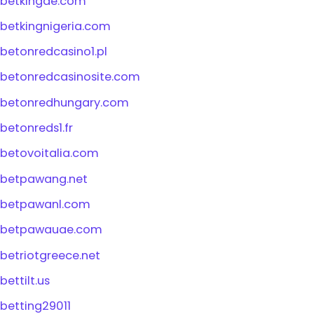
betkingde.com
betkingnigeria.com
betonredcasino1.pl
betonredcasinosite.com
betonredhungary.com
betonreds1.fr
betovoitalia.com
betpawang.net
betpawanl.com
betpawauae.com
betriotgreece.net
bettilt.us
betting29011