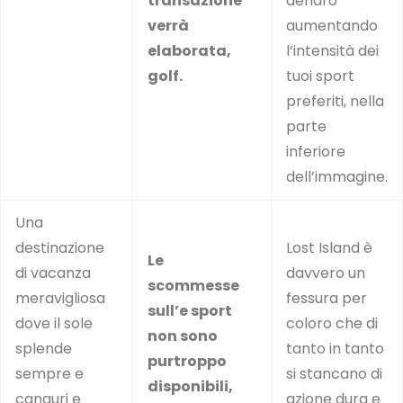
transazione
denaro
verrà
aumentando
elaborata,
l’intensità dei
golf.
tuoi sport
preferiti, nella
parte
inferiore
dell’immagine.
Una
destinazione
Lost Island è
Le
di vacanza
davvero un
scommesse
meravigliosa
fessura per
sull’e sport
dove il sole
coloro che di
non sono
splende
tanto in tanto
purtroppo
sempre e
si stancano di
disponibili,
canguri e
azione dura e