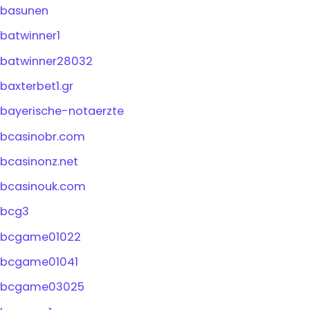
basunen
batwinner1
batwinner28032
baxterbet1.gr
bayerische-notaerzte
bcasinobr.com
bcasinonz.net
bcasinouk.com
bcg3
bcgame01022
bcgame01041
bcgame03025