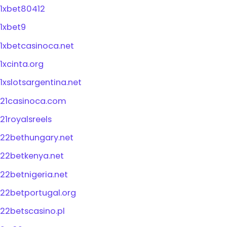
1xbet80412
1xbet9
1xbetcasinoca.net
1xcinta.org
1xslotsargentina.net
21casinoca.com
21royalsreels
22bethungary.net
22betkenya.net
22betnigeria.net
22betportugal.org
22betscasino.pl