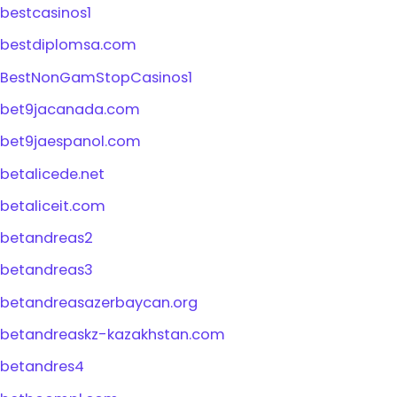
bestcasinos1
bestdiplomsa.com
BestNonGamStopCasinos1
bet9jacanada.com
bet9jaespanol.com
betalicede.net
betaliceit.com
betandreas2
betandreas3
betandreasazerbaycan.org
betandreaskz-kazakhstan.com
betandres4