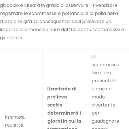
ghiaccio e lui sarà in grado di osservare il rivenditore
registrare le scommesse e poi lanciare la palla nella
ruota che gira. Di conseguenza, devi prelevare un
importo di almeno 20 euro dal tuo conto scommesse o
giocatore.
Le
scommesse
live sono
presentate
Il metodo di
come un
prelievo
modo
scelto
divertente
determinerà i
per
In sintesi,
giorni in cui la
guadagnare
roulette.