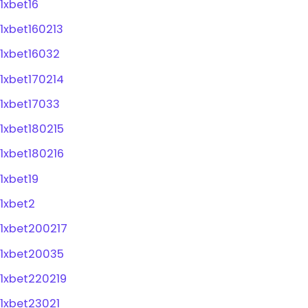
1xbet16
1xbet160213
1xbet16032
1xbet170214
1xbet17033
1xbet180215
1xbet180216
1xbet19
1xbet2
1xbet200217
1xbet20035
1xbet220219
1xbet23021