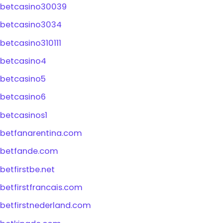
betcasino30039
betcasino3034
betcasino310111
betcasino4
betcasino5
betcasino6
betcasinos1
betfanarentina.com
betfande.com
betfirstbe.net
betfirstfrancais.com
betfirstnederland.com