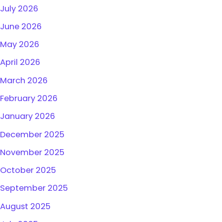
July 2026
June 2026
May 2026
April 2026
March 2026
February 2026
January 2026
December 2025
November 2025
October 2025
September 2025
August 2025